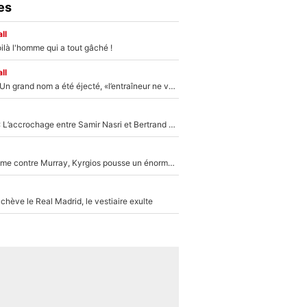
es
ll
ilà l'homme qui a tout gâché !
ll
Mercato - OM : Un grand nom a été éjecté, «l’entraîneur ne voulait pas me conserver»
Kylian Mbappé : L’accrochage entre Samir Nasri et Bertrand Latour sur Canal+
Victime de racisme contre Murray, Kyrgios pousse un énorme coup de gueule !
hève le Real Madrid, le vestiaire exulte