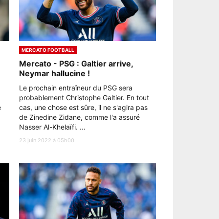
MERCATO FOOTBALL
Mercato - PSG : Galtier arrive,
Neymar hallucine !
Le prochain entraîneur du PSG sera
probablement Christophe Galtier. En tout
e
cas, une chose est sûre, il ne s'agira pas
de Zinedine Zidane, comme l'a assuré
Nasser Al-Khelaïfi. ...
23 juin 2022 à 05h00