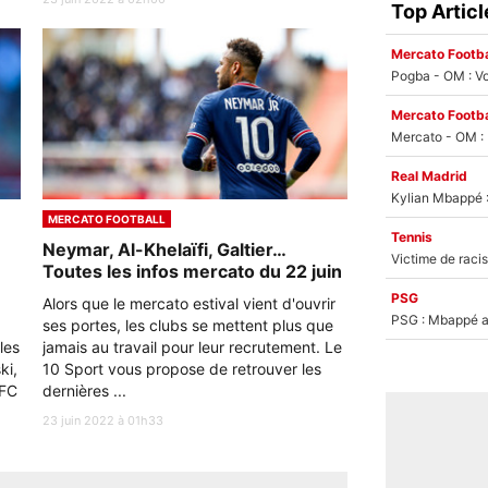
Top Articl
Mercato Footba
Pogba - OM : Vo
Mercato Footba
Real Madrid
MERCATO FOOTBALL
Tennis
Neymar, Al-Khelaïfi, Galtier…
Toutes les infos mercato du 22 juin
PSG
Alors que le mercato estival vient d'ouvrir
PSG : Mbappé ac
ses portes, les clubs se mettent plus que
les
jamais au travail pour leur recrutement. Le
ki,
10 Sport vous propose de retrouver les
 FC
dernières ...
23 juin 2022 à 01h33