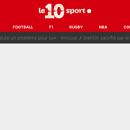
rojet avec Paul Seixas : Voilà ce qui bloque le transfert d’u
 l’OM : Sa femme vend la mèche sur les réseaux sociaux pour 
FOOTBALL
F1
RUGBY
NBA
CO
e un problème pour lui» : Vinicius Jr bientôt sacrifié par le
 Mika Godts : Luis Campos prépare déjà une nouvelle offensiv
ne L’Équipe : L’IA conseille cinq noms à Olivier Ménard pour