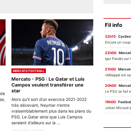
Fil info
22h15
Cyclis
22h00
Mercat
21h00
Mercato
MERCATO FOOTBALL
Mercato - PSG : Le Qatar et Luis
Campos veulent transférer une
20h00
Mercat
star
 de
se,
Alors qu’il sort d’un exercice 2021-2022
19h00
Footbal
très décevant, Neymar n’entre
vraisemblablement plus dans les plans du
PSG. Le Qatar ainsi que Luis Campos
seraient d’ailleurs sur la ...
23 juin 2022 à 02h00