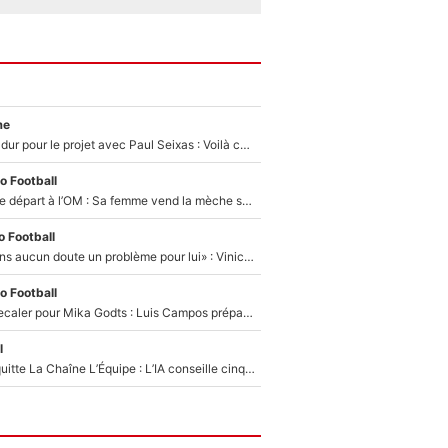
me
Encore un coup dur pour le projet avec Paul Seixas : Voilà ce qui bloque le transfert d’un coureur chez Decathlon-CMA CGM
o Football
Igor Paixão sur le départ à l’OM : Sa femme vend la mèche sur les réseaux sociaux pour son transfert ?
 Football
«Mbappé est sans aucun doute un problème pour lui» : Vinicius Jr bientôt sacrifié par le Real Madrid ?
o Football
Le PSG se fait recaler pour Mika Godts : Luis Campos prépare déjà une nouvelle offensive pour boucler son transfert !
l
Johan Micoud quitte La Chaîne L’Équipe : L’IA conseille cinq noms à Olivier Ménard pour le remplacer dans L’Équipe du Soir