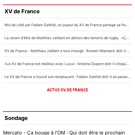
XV de France
Mis de côté par Fabien Galthié, un joueur du XV de France partage sa frustration : «ils ne me l’ont pas dit tout de suite»
La raison d'être de Matthieu Jalibert en dehors des terrains de rugby : «Ça m'atteint autant que si tu touches à un membre de ma famille»
XV de France - Matthieu Jalibert a tout changé : Romain Ntamack doit-il s’inquiéter pour sa place à un an de la Coupe du monde ?
«Le XV de France est meilleur avec Lucu» : Antoine Dupont doit-il s’inquiéter pour sa place ?
Le XV de France a trouvé son remplaçant : Fabien Galthié doit-il se passer d'Antoine Dupont ?
ACTUS XV DE FRANCE
Sondage
Mercato - Ça bouge à l’OM : Qui doit être le prochain