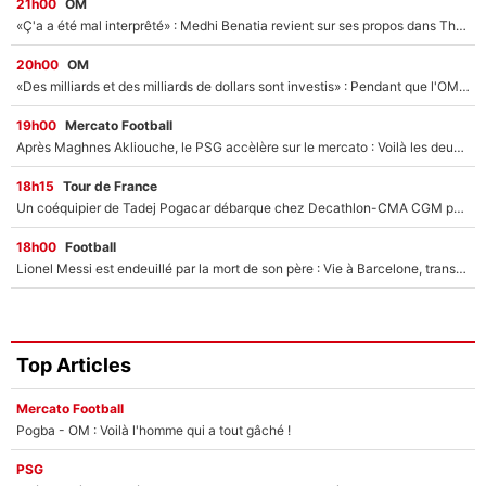
21h00
OM
«Ç'a a été mal interprêté» : Medhi Benatia revient sur ses propos dans The Bridge et précise ses conditions pour rejoindre le PSG !
20h00
OM
«Des milliards et des milliards de dollars sont investis» : Pendant que l'OM est en pleine crise financière, Frank McCourt lance un nouveau projet à 260M€ !
19h00
Mercato Football
Après Maghnes Akliouche, le PSG accèlère sur le mercato : Voilà les deux nouvelles recrues qui vont signer la semaine prochaine ?
18h15
Tour de France
Un coéquipier de Tadej Pogacar débarque chez Decathlon-CMA CGM pour épauler Paul Seixas : «Mes meilleures années sont à venir»
18h00
Football
Lionel Messi est endeuillé par la mort de son père : Vie à Barcelone, transfert au PSG... voilà comment Jorge Messi a joué un rôle essentiel dans sa carrière !
Top Articles
Mercato Football
Pogba - OM : Voilà l'homme qui a tout gâché !
PSG