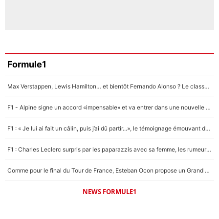
Formule1
Max Verstappen, Lewis Hamilton… et bientôt Fernando Alonso ? Le classement des pilotes les mieux payés en Formule 1 risque de changer !
F1 - Alpine signe un accord «impensable» et va entrer dans une nouvelle dimension : Grande nouvelle pour Pierre Gasly !
F1 : « Je lui ai fait un câlin, puis j’ai dû partir...», le témoignage émouvant de Max Verstappen sur sa fille
F1 : Charles Leclerc surpris par les paparazzis avec sa femme, les rumeurs étaient vraies !
Comme pour le final du Tour de France, Esteban Ocon propose un Grand Prix de Formule 1 à Paris : «Autour de l’Arc de Triomphe, ce serait génial» !
NEWS FORMULE1