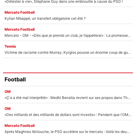
«Détester à vie», Stéphane Guy dans une embrouille à cause du PSG !
Mercato Football
Kylian Mbappé, un transfert obligatoire cet été ?
Mercato Football
Mercato - OM - «Dès que je prends un club, je t’appellerai» : La promesse de Marcelino au moment de claquer la porte
Tennis
Victime de racisme contre Murray, Kyrgios pousse un énorme coup de gueule !
Football
OM
«Ç'a a été mal interprêté» : Medhi Benatia revient sur ses propos dans The Bridge et précise ses conditions pour rejoindre le PSG !
OM
«Des milliards et des milliards de dollars sont investis» : Pendant que l'OM est en pleine crise financière, Frank McCourt lance un nouveau projet à 260M€ !
Mercato Football
Après Maghnes Akliouche, le PSG accèlère sur le mercato : Voilà les deux nouvelles recrues qui vont signer la semaine prochaine ?