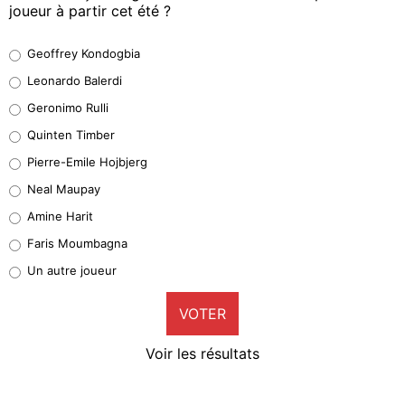
joueur à partir cet été ?
Geoffrey Kondogbia
Geoffrey Kondogbia
38%
Leonardo Balerdi
Leonardo Balerdi
Geronimo Rulli
32%
Quinten Timber
Geronimo Rulli
Pierre-Emile Hojbjerg
5%
Neal Maupay
Quinten Timber
Amine Harit
1%
Faris Moumbagna
Pierre-Emile Hojbjerg
Un autre joueur
9%
VOTER
Neal Maupay
4%
Voir les résultats
Amine Harit
3%