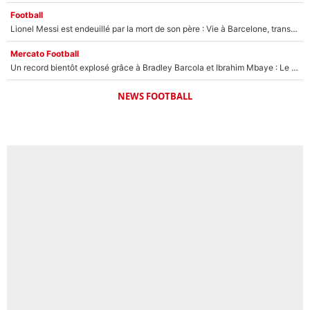
Football
Lionel Messi est endeuillé par la mort de son père : Vie à Barcelone, transfert au PSG... voilà comment Jorge Messi a joué un rôle essentiel dans sa carrière !
Mercato Football
Un record bientôt explosé grâce à Bradley Barcola et Ibrahim Mbaye : Le PSG sur le point de réaliser un mercato historique ?
NEWS FOOTBALL