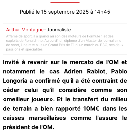
Publié le 15 septembre 2025 à 14h45
Arthur Montagne
-
Journaliste
Affamé de sport, il a grandi au son des moteurs de Formule 1 et des
exploits de Ronaldinho. Aujourd’hui, diplomé d'un Master de journalisme
de sport, il ne rate plus un Grand Prix de F1 ni un match du PSG, ses deux
passions et spécialités
Invité à revenir sur le mercato de l'OM et
notamment le cas Adrien Rabiot, Pablo
Longoria a confirmé qu'il a été contraint de
céder celui qu'il considère comme son
«meilleur joueur». Et le transfert du milieu
de terrain a bien rapporté 10M€ dans les
caisses marseillaises comme l'assure le
président de l'OM.