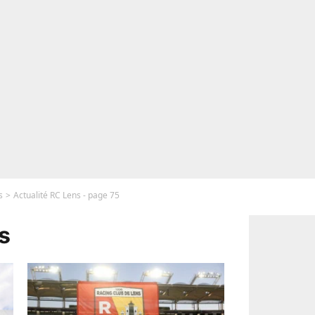
s
Actualité RC Lens - page 75
s