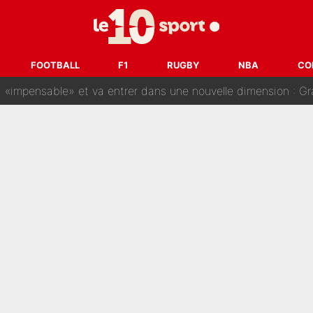
gnature de Kylian Mbappé au Real Madrid continue de régaler 
ès annonce un premier problème pour Zinedine Zidane en éq
FOOTBALL
F1
RUGBY
NBA
CO
 «impensable» et va entrer dans une nouvelle dimension : Gra
L'OM fait une offre pour recruter un ancien joueur du PSG... et
Le PSG a dit non au transfert qui bat tous les records sur 