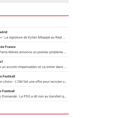
adrid
«C'est une fierté» : La signature de Kylian Mbappé au Real Madrid continue de régaler l'Espagne
 de France
Michael Olise : Pierre Ménès annonce un premier problème pour Zinedine Zidane en équipe de France
e1
F1 - Alpine signe un accord «impensable» et va entrer dans une nouvelle dimension : Grande nouvelle pour Pierre Gasly !
o Football
«C’est un très bon choix» : L'OM fait une offre pour recruter un ancien joueur du PSG... et c'est validé dans l'After Foot !
 Football
140M€ pour Yan Diomandé : Le PSG a dit non au transfert qui bat tous les records sur le mercato