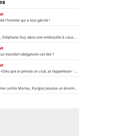
es
ll
ilà l'homme qui a tout gâché !
«Détester à vie», Stéphane Guy dans une embrouille à cause du PSG !
ll
n transfert obligatoire cet été ?
ll
Mercato - OM - «Dès que je prends un club, je t’appellerai» : La promesse de Marcelino au moment de claquer la porte
Victime de racisme contre Murray, Kyrgios pousse un énorme coup de gueule !