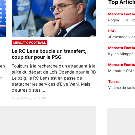
Top Articl
Mercato Footba
Pogba - OM : Vo
PSG
MERCATO FOOTBALL
Mercato Footba
Le RC Lens boucle un transfert,
Kylian Mbappé, u
coup dur pour le PSG
Mercato Footba
ien
Toujours à la recherche d’un attaquant à la
suite du départ de Loïs Openda pour le RB
r
Leipzig, le RC Lens est en passe de
Tennis
s’attacher les services d’Elye Wahi. Mais
d’autres pistes ...
19 août 2023 à 16h30