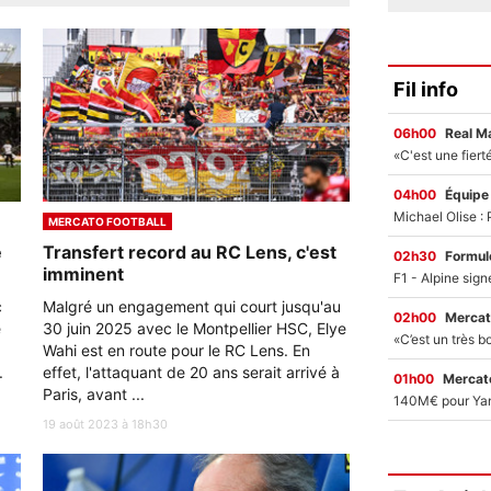
Fil info
06h00
Real M
04h00
Équipe
MERCATO FOOTBALL
e
Transfert record au RC Lens, c'est
02h30
Formul
imminent
c
Malgré un engagement qui court jusqu'au
02h00
Mercat
e
30 juin 2025 avec le Montpellier HSC, Elye
Wahi est en route pour le RC Lens. En
.
effet, l'attaquant de 20 ans serait arrivé à
01h00
Mercato
Paris, avant ...
19 août 2023 à 18h30