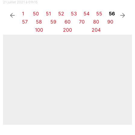
21 juillet 2021 à 01h15
1
50
51
52
53
54
55
56
arrow_left
arrow_right
57
58
59
60
70
80
90
100
200
204