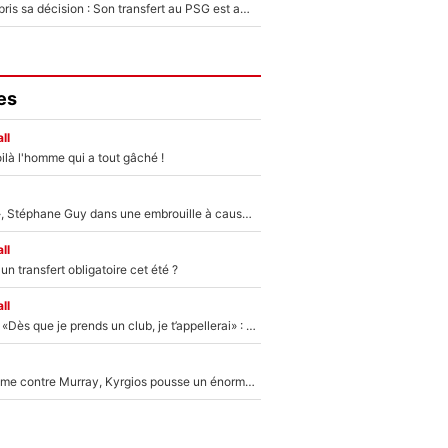
Ferran Torres a pris sa décision : Son transfert au PSG est annoncé en Espagne !
es
ll
ilà l'homme qui a tout gâché !
«Détester à vie», Stéphane Guy dans une embrouille à cause du PSG !
ll
n transfert obligatoire cet été ?
ll
Mercato - OM - «Dès que je prends un club, je t’appellerai» : La promesse de Marcelino au moment de claquer la porte
Victime de racisme contre Murray, Kyrgios pousse un énorme coup de gueule !