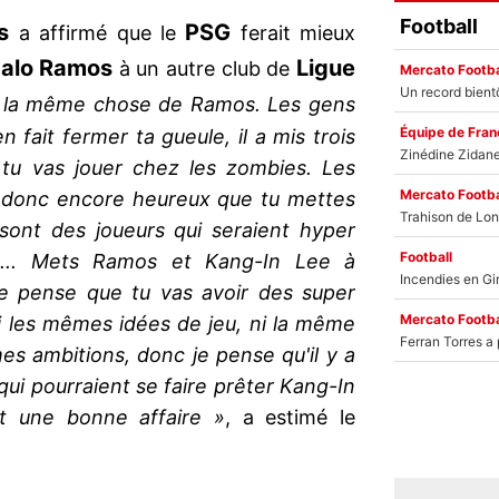
Football
s
PSG
a affirmé que le
ferait mieux
alo Ramos
Ligue
à un autre club de
Mercato Footba
re la même chose de Ramos. Les gens
Équipe de Fran
 fait fermer ta gueule, il a mis trois
, tu vas jouer chez les zombies. Les
Mercato Footba
 donc encore heureux que tu mettes
sont des joueurs qui seraient hyper
Football
s... Mets Ramos et Kang-In Lee à
je pense que tu vas avoir des super
Mercato Footba
ni les mêmes idées de jeu, ni la même
es ambitions, donc je pense qu'il y a
ui pourraient se faire prêter Kang-In
nt une bonne affaire »
, a estimé le