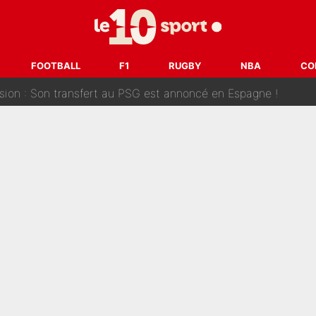
âce à Bradley Barcola et Ibrahim Mbaye : Le PSG sur le point de
des nouveaux joueurs : L’IA dévoile les 5 cracks qui pourraient rapidem
nk McCourt, démission de Roberto De Zerbi : Medhi Benatia se lâche sur son dépar
FOOTBALL
F1
RUGBY
NBA
CO
fort est attaqué après son dérapage sur CNews : «Et lui, il prend combie
ision : Son transfert au PSG est annoncé en Espagne !