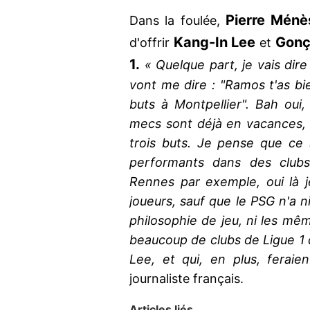
Pierre
Ménè
Dans la foulée,
Kang-In Lee
Gonç
d'offrir
et
1.
« Quelque part, je vais di
vont me dire : "Ramos t'as bien
buts à Montpellier". Bah oui
mecs sont déjà en vacances,
trois buts. Je pense que ce 
performants dans des club
Rennes par exemple, oui là 
joueurs, sauf que le PSG n'a 
philosophie de jeu, ni les mêm
beaucoup de clubs de Ligue 1 q
Lee, et qui, en plus, feraie
journaliste français.
Articles liés