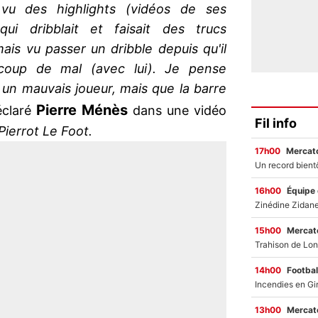
i vu des highlights (vidéos de ses
qui dribblait et faisait des trucs
mais vu passer un dribble depuis qu'il
coup de mal (avec lui). Je pense
un mauvais joueur, mais que la barre
Pierre
Ménès
claré
dans une vidéo
Fil info
ierrot Le Foot.
17h00
Mercato
16h00
Équipe
15h00
Mercato
14h00
Footbal
13h00
Mercato