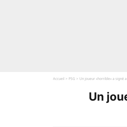
Accueil
PSG
Un joueur «horrible» a signé a
Un jou