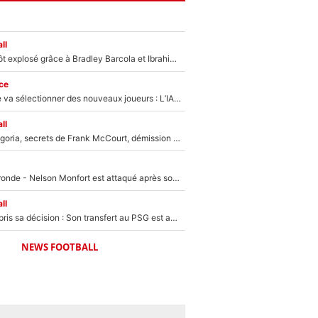
ll
Un record bientôt explosé grâce à Bradley Barcola et Ibrahim Mbaye : Le PSG sur le point de réaliser un mercato historique ?
ce
Zinédine Zidane va sélectionner des nouveaux joueurs : L’IA dévoile les 5 cracks qui pourraient rapidement le rejoindre en équipe de France !
ll
Trahison de Longoria, secrets de Frank McCourt, démission de Roberto De Zerbi : Medhi Benatia se lâche sur son départ de l'OM et fait d'importantes révélations
Incendies en Gironde - Nelson Monfort est attaqué après son dérapage sur CNews : «Et lui, il prend combien pour parler dans un studio climatisé?»
ll
Ferran Torres a pris sa décision : Son transfert au PSG est annoncé en Espagne !
NEWS FOOTBALL