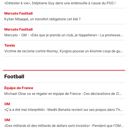
«Détester à vie», Stéphane Guy dans une embrouille à cause du PSG !
Mercato Football
Kylian Mbappé, un transfert obligatoire cet été ?
Mercato Football
Mercato - OM - «Dès que je prends un club, je t’appellerai» : La promesse de Marcelino au moment de claquer la porte
Tennis
Victime de racisme contre Murray, Kyrgios pousse un énorme coup de gueule !
Football
Équipe de France
Michael Olise va se régaler en équipe de France : Ces déclarations de Zinedine Zidane qui prouvent qu'il va tout miser sur la star du Bayern Munich !
OM
«Ç'a a été mal interprêté» : Medhi Benatia revient sur ses propos dans The Bridge et précise ses conditions pour rejoindre le PSG !
OM
«Des milliards et des milliards de dollars sont investis» : Pendant que l'OM est en pleine crise financière, Frank McCourt lance un nouveau projet à 260M€ !