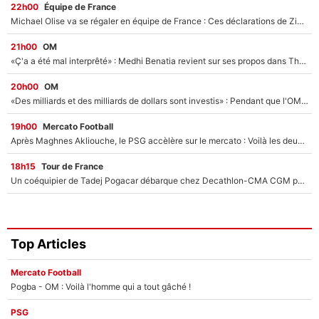
22h00
Équipe de France
Michael Olise va se régaler en équipe de France : Ces déclarations de Zinedine Zidane qui prouvent qu'il va tout miser sur la star du Bayern Munich !
21h00
OM
«Ç'a a été mal interprêté» : Medhi Benatia revient sur ses propos dans The Bridge et précise ses conditions pour rejoindre le PSG !
20h00
OM
«Des milliards et des milliards de dollars sont investis» : Pendant que l'OM est en pleine crise financière, Frank McCourt lance un nouveau projet à 260M€ !
19h00
Mercato Football
Après Maghnes Akliouche, le PSG accèlère sur le mercato : Voilà les deux nouvelles recrues qui vont signer la semaine prochaine ?
18h15
Tour de France
Un coéquipier de Tadej Pogacar débarque chez Decathlon-CMA CGM pour épauler Paul Seixas : «Mes meilleures années sont à venir»
Top Articles
Mercato Football
Pogba - OM : Voilà l'homme qui a tout gâché !
PSG