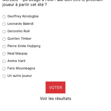
joueur à partir cet été ?
Geoffrey Kondogbia
Geoffrey Kondogbia
38%
Leonardo Balerdi
Leonardo Balerdi
Geronimo Rulli
32%
Quinten Timber
Geronimo Rulli
Pierre-Emile Hojbjerg
5%
Neal Maupay
Quinten Timber
Amine Harit
1%
Faris Moumbagna
Pierre-Emile Hojbjerg
Un autre joueur
9%
VOTER
Neal Maupay
4%
Voir les résultats
Amine Harit
3%