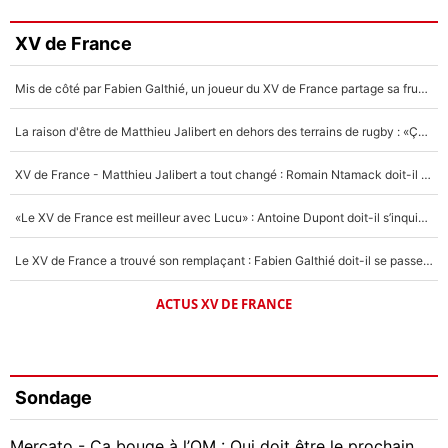
XV de France
Mis de côté par Fabien Galthié, un joueur du XV de France partage sa frustration : «ils ne me l’ont pas dit tout de suite»
La raison d'être de Matthieu Jalibert en dehors des terrains de rugby : «Ça m'atteint autant que si tu touches à un membre de ma famille»
XV de France - Matthieu Jalibert a tout changé : Romain Ntamack doit-il s’inquiéter pour sa place à un an de la Coupe du monde ?
«Le XV de France est meilleur avec Lucu» : Antoine Dupont doit-il s’inquiéter pour sa place ?
Le XV de France a trouvé son remplaçant : Fabien Galthié doit-il se passer d'Antoine Dupont ?
ACTUS XV DE FRANCE
Sondage
Mercato - Ça bouge à l’OM : Qui doit être le prochain