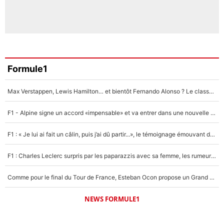
Formule1
Max Verstappen, Lewis Hamilton… et bientôt Fernando Alonso ? Le classement des pilotes les mieux payés en Formule 1 risque de changer !
F1 - Alpine signe un accord «impensable» et va entrer dans une nouvelle dimension : Grande nouvelle pour Pierre Gasly !
F1 : « Je lui ai fait un câlin, puis j’ai dû partir...», le témoignage émouvant de Max Verstappen sur sa fille
F1 : Charles Leclerc surpris par les paparazzis avec sa femme, les rumeurs étaient vraies !
Comme pour le final du Tour de France, Esteban Ocon propose un Grand Prix de Formule 1 à Paris : «Autour de l’Arc de Triomphe, ce serait génial» !
NEWS FORMULE1