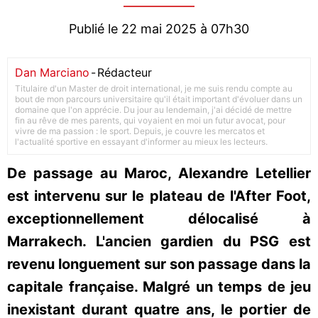
Publié le 22 mai 2025 à 07h30
Dan Marciano
-
Rédacteur
Titulaire d'un Master de droit international, je me suis rendu compte au
bout de mon parcours universitaire qu'il était important d'évoluer dans un
domaine que l'on apprécie. Du jour au lendemain, j'ai décidé de mettre
fin au rêve de mes parents, qui voyaient en moi un futur avocat, pour
vivre de ma passion : le sport. Depuis, je couvre les mercatos et
l'actualité sportive en essayant d'informer au mieux les lecteurs.
De passage au Maroc, Alexandre Letellier
est intervenu sur le plateau de l'After Foot,
exceptionnellement délocalisé à
Marrakech. L'ancien gardien du PSG est
revenu longuement sur son passage dans la
capitale française. Malgré un temps de jeu
inexistant durant quatre ans, le portier de