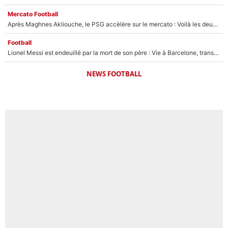
Mercato Football
Après Maghnes Akliouche, le PSG accèlère sur le mercato : Voilà les deux nouvelles recrues qui vont signer la semaine prochaine ?
Football
Lionel Messi est endeuillé par la mort de son père : Vie à Barcelone, transfert au PSG... voilà comment Jorge Messi a joué un rôle essentiel dans sa carrière !
NEWS FOOTBALL