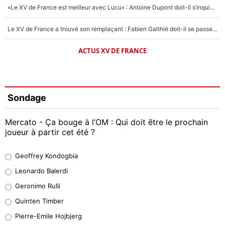
«Le XV de France est meilleur avec Lucu» : Antoine Dupont doit-il s’inquiéter pour sa place ?
Le XV de France a trouvé son remplaçant : Fabien Galthié doit-il se passer d'Antoine Dupont ?
ACTUS XV DE FRANCE
Sondage
Mercato - Ça bouge à l’OM : Qui doit être le prochain
joueur à partir cet été ?
Geoffrey Kondogbia
Geoffrey Kondogbia
38%
Leonardo Balerdi
Leonardo Balerdi
Geronimo Rulli
32%
Quinten Timber
Geronimo Rulli
Pierre-Emile Hojbjerg
5%