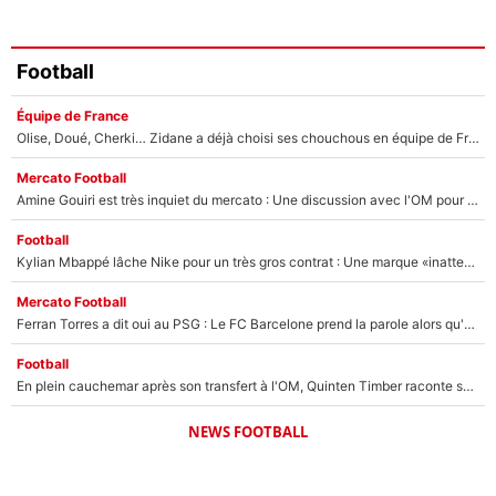
Football
Équipe de France
Olise, Doué, Cherki… Zidane a déjà choisi ses chouchous en équipe de France ? L’IA annonce des surprises sans Kylian Mbappé !
Mercato Football
Amine Gouiri est très inquiet du mercato : Une discussion avec l'OM pour acter son transfert !
Football
Kylian Mbappé lâche Nike pour un très gros contrat : Une marque «inattendue» va frapper très fort
Mercato Football
Ferran Torres a dit oui au PSG : Le FC Barcelone prend la parole alors qu'un transfert de l'attaquant espagnol prend forme
Football
En plein cauchemar après son transfert à l'OM, Quinten Timber raconte ses doutes après sa signature à Marseille
NEWS FOOTBALL