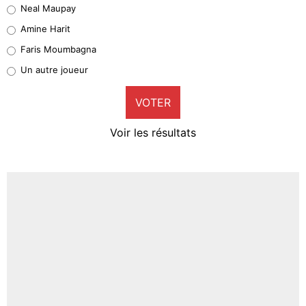
Neal Maupay
Quinten Timber
Amine Harit
1%
Faris Moumbagna
Pierre-Emile Hojbjerg
Un autre joueur
9%
VOTER
Neal Maupay
4%
Voir les résultats
Amine Harit
3%
Faris Moumbagna
4%
Un autre joueur
5%
1677 personnes ont participé aux votes.