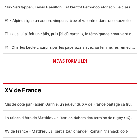
Max Verstappen, Lewis Hamilton… et bientôt Fernando Alonso ? Le classement des pilotes les mieux payés en Formule 1 risque de changer !
F1 - Alpine signe un accord «impensable» et va entrer dans une nouvelle dimension : Grande nouvelle pour Pierre Gasly !
F1 : « Je lui ai fait un câlin, puis j’ai dû partir...», le témoignage émouvant de Max Verstappen sur sa fille
F1 : Charles Leclerc surpris par les paparazzis avec sa femme, les rumeurs étaient vraies !
NEWS FORMULE1
XV de France
Mis de côté par Fabien Galthié, un joueur du XV de France partage sa frustration : «ils ne me l’ont pas dit tout de suite»
La raison d'être de Matthieu Jalibert en dehors des terrains de rugby : «Ça m'atteint autant que si tu touches à un membre de ma famille»
XV de France - Matthieu Jalibert a tout changé : Romain Ntamack doit-il s’inquiéter pour sa place à un an de la Coupe du monde ?