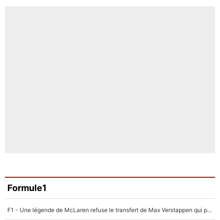
Formule1
F1 - Une légende de McLaren refuse le transfert de Max Verstappen qui pourrait «faire des vagues» et plomber l'ambiance dans l'équipe