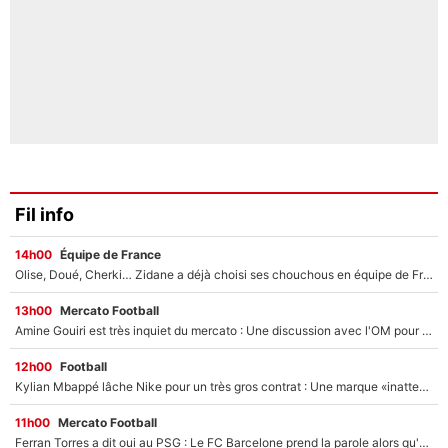
Fil info
14h00
Équipe de France
Olise, Doué, Cherki… Zidane a déjà choisi ses chouchous en équipe de France ? L’IA annonce des surprises sans Kylian Mbappé !
13h00
Mercato Football
Amine Gouiri est très inquiet du mercato : Une discussion avec l'OM pour acter son transfert !
12h00
Football
Kylian Mbappé lâche Nike pour un très gros contrat : Une marque «inattendue» va frapper très fort
11h00
Mercato Football
Ferran Torres a dit oui au PSG : Le FC Barcelone prend la parole alors qu'un transfert de l'attaquant espagnol prend forme