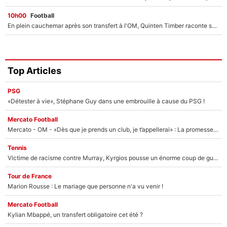
10h00
Football
En plein cauchemar après son transfert à l'OM, Quinten Timber raconte ses doutes après sa signature à Marseille
Top Articles
PSG
«Détester à vie», Stéphane Guy dans une embrouille à cause du PSG !
Mercato Football
Mercato - OM - «Dès que je prends un club, je t’appellerai» : La promesse de Marcelino au moment de claquer la porte
Tennis
Victime de racisme contre Murray, Kyrgios pousse un énorme coup de gueule !
Tour de France
Marion Rousse : Le mariage que personne n'a vu venir !
Mercato Football
Kylian Mbappé, un transfert obligatoire cet été ?