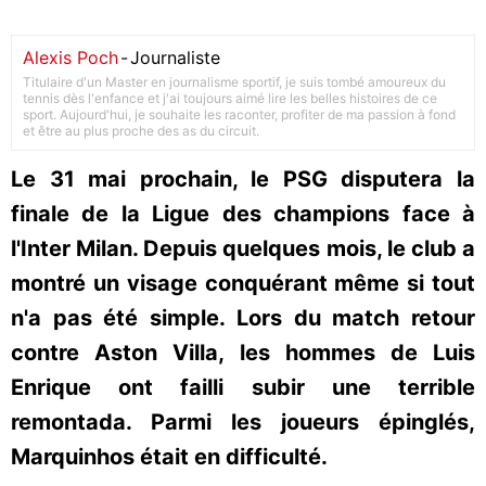
Alexis Poch
-
Journaliste
Titulaire d'un Master en journalisme sportif, je suis tombé amoureux du
tennis dès l'enfance et j'ai toujours aimé lire les belles histoires de ce
sport. Aujourd'hui, je souhaite les raconter, profiter de ma passion à fond
et être au plus proche des as du circuit.
Le 31 mai prochain, le PSG disputera la
finale de la Ligue des champions face à
l'Inter Milan. Depuis quelques mois, le club a
montré un visage conquérant même si tout
n'a pas été simple. Lors du match retour
contre Aston Villa, les hommes de Luis
Enrique ont failli subir une terrible
remontada. Parmi les joueurs épinglés,
Marquinhos était en difficulté.