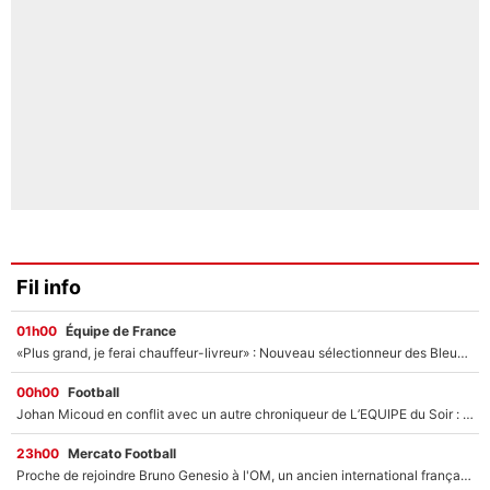
Fil info
01h00
Équipe de France
«Plus grand, je ferai chauffeur-livreur» : Nouveau sélectionneur des Bleus, Zinédine Zidane s’était imaginé un avenir très différent lorsqu'il était enfant
00h00
Football
Johan Micoud en conflit avec un autre chroniqueur de L’EQUIPE du Soir : «Pendant un moment, je ne les ai pas remis ensemble dans l'émission»
23h00
Mercato Football
Proche de rejoindre Bruno Genesio à l'OM, un ancien international français va finalement débarquer... sur RMC !