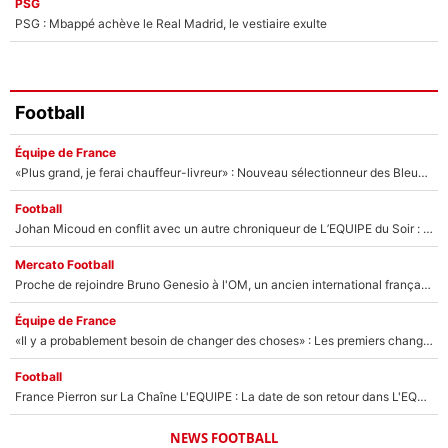
PSG
PSG : Mbappé achève le Real Madrid, le vestiaire exulte
Football
Équipe de France
«Plus grand, je ferai chauffeur-livreur» : Nouveau sélectionneur des Bleus, Zinédine Zidane s’était imaginé un avenir très différent lorsqu'il était enfant
Football
Johan Micoud en conflit avec un autre chroniqueur de L’EQUIPE du Soir : «Pendant un moment, je ne les ai pas remis ensemble dans l'émission»
Mercato Football
Proche de rejoindre Bruno Genesio à l'OM, un ancien international français va finalement débarquer... sur RMC !
Équipe de France
«Il y a probablement besoin de changer des choses» : Les premiers changements de Zinedine Zidane en équipe de France sont révélés ?
Football
France Pierron sur La Chaîne L'EQUIPE : La date de son retour dans L'EQUIPE de Choc est connue... et c'était très attendu
NEWS FOOTBALL