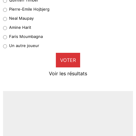
Geronimo Rulli
Pierre-Emile Hojbjerg
4%
Neal Maupay
Quinten Timber
Amine Harit
1%
Faris Moumbagna
Pierre-Emile Hojbjerg
Un autre joueur
9%
VOTER
Neal Maupay
4%
Voir les résultats
Amine Harit
3%
Faris Moumbagna
4%
Un autre joueur
5%
1459 personnes ont participé aux votes.