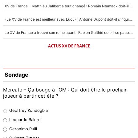
XV de France - Matthieu Jalibert a tout changé : Romain Ntamack doit-il s’inquiéter pour sa place à un an de la Coupe du monde ?
«Le XV de France est meilleur avec Lucu» : Antoine Dupont doit-il s’inquiéter pour sa place ?
Le XV de France a trouvé son remplaçant : Fabien Galthié doit-il se passer d'Antoine Dupont ?
ACTUS XV DE FRANCE
Sondage
Mercato - Ça bouge à l’OM : Qui doit être le prochain
joueur à partir cet été ?
Geoffrey Kondogbia
Geoffrey Kondogbia
38%
Leonardo Balerdi
Leonardo Balerdi
Geronimo Rulli
32%
Quinten Timber