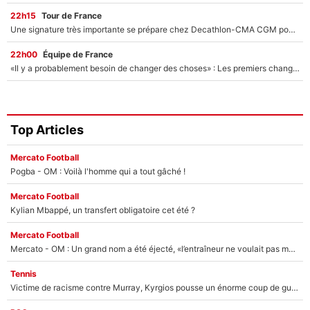
22h15
Tour de France
Une signature très importante se prépare chez Decathlon-CMA CGM pour aider Paul Seixas à gagner le Tour de France 2027
22h00
Équipe de France
«Il y a probablement besoin de changer des choses» : Les premiers changements de Zinedine Zidane en équipe de France sont révélés ?
Top Articles
Mercato Football
Pogba - OM : Voilà l'homme qui a tout gâché !
Mercato Football
Kylian Mbappé, un transfert obligatoire cet été ?
Mercato Football
Mercato - OM : Un grand nom a été éjecté, «l’entraîneur ne voulait pas me conserver»
Tennis
Victime de racisme contre Murray, Kyrgios pousse un énorme coup de gueule !