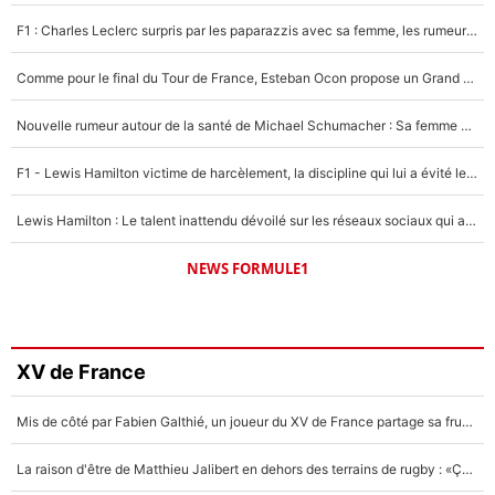
F1 : Charles Leclerc surpris par les paparazzis avec sa femme, les rumeurs étaient vraies !
Comme pour le final du Tour de France, Esteban Ocon propose un Grand Prix de Formule 1 à Paris : «Autour de l’Arc de Triomphe, ce serait génial» !
Nouvelle rumeur autour de la santé de Michael Schumacher : Sa femme Corinna sort du silence
F1 - Lewis Hamilton victime de harcèlement, la discipline qui lui a évité le pire : «J'aurais probablement mal tourné»
Lewis Hamilton : Le talent inattendu dévoilé sur les réseaux sociaux qui a impressionné Kim Kardashian pendant leurs vacances en amoureux !
NEWS FORMULE1
XV de France
Mis de côté par Fabien Galthié, un joueur du XV de France partage sa frustration : «ils ne me l’ont pas dit tout de suite»
La raison d'être de Matthieu Jalibert en dehors des terrains de rugby : «Ça m'atteint autant que si tu touches à un membre de ma famille»