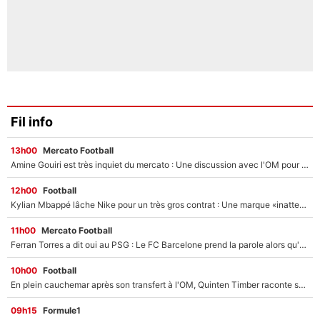
Fil info
13h00
Mercato Football
Amine Gouiri est très inquiet du mercato : Une discussion avec l'OM pour acter son transfert !
12h00
Football
Kylian Mbappé lâche Nike pour un très gros contrat : Une marque «inattendue» va frapper très fort
11h00
Mercato Football
Ferran Torres a dit oui au PSG : Le FC Barcelone prend la parole alors qu'un transfert de l'attaquant espagnol prend forme
10h00
Football
En plein cauchemar après son transfert à l'OM, Quinten Timber raconte ses doutes après sa signature à Marseille
09h15
Formule1