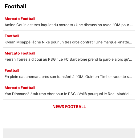
Football
Mercato Football
Amine Gouiri est très inquiet du mercato : Une discussion avec l'OM pour acter son transfert !
Football
Kylian Mbappé lâche Nike pour un très gros contrat : Une marque «inattendue» va frapper très fort
Mercato Football
Ferran Torres a dit oui au PSG : Le FC Barcelone prend la parole alors qu'un transfert de l'attaquant espagnol prend forme
Football
En plein cauchemar après son transfert à l'OM, Quinten Timber raconte ses doutes après sa signature à Marseille
Mercato Football
Yan Diomandé était trop cher pour le PSG : Voilà pourquoi le Real Madrid a accepté de payer la somme record de 140M€ pour boucler son transfert !
NEWS FOOTBALL