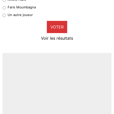
1%
Faris Moumbagna
Pierre-Emile Hojbjerg
Un autre joueur
9%
VOTER
Neal Maupay
4%
Voir les résultats
Amine Harit
3%
Faris Moumbagna
4%
Un autre joueur
5%
1676 personnes ont participé aux votes.