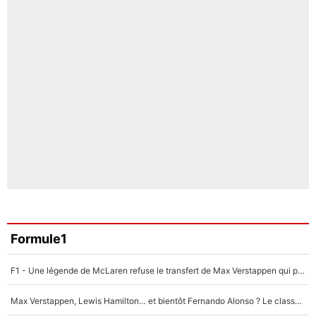
Formule1
F1 - Une légende de McLaren refuse le transfert de Max Verstappen qui pourrait «faire des vagues» et plomber l'ambiance dans l'équipe
Max Verstappen, Lewis Hamilton… et bientôt Fernando Alonso ? Le classement des pilotes les mieux payés en Formule 1 risque de changer !