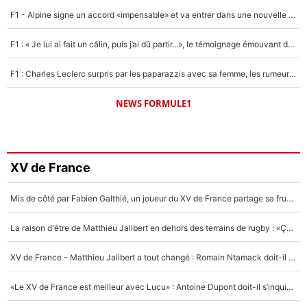
F1 - Alpine signe un accord «impensable» et va entrer dans une nouvelle dimension : Grande nouvelle pour Pierre Gasly !
F1 : « Je lui ai fait un câlin, puis j’ai dû partir...», le témoignage émouvant de Max Verstappen sur sa fille
F1 : Charles Leclerc surpris par les paparazzis avec sa femme, les rumeurs étaient vraies !
NEWS FORMULE1
XV de France
Mis de côté par Fabien Galthié, un joueur du XV de France partage sa frustration : «ils ne me l’ont pas dit tout de suite»
La raison d'être de Matthieu Jalibert en dehors des terrains de rugby : «Ça m'atteint autant que si tu touches à un membre de ma famille»
XV de France - Matthieu Jalibert a tout changé : Romain Ntamack doit-il s’inquiéter pour sa place à un an de la Coupe du monde ?
«Le XV de France est meilleur avec Lucu» : Antoine Dupont doit-il s’inquiéter pour sa place ?