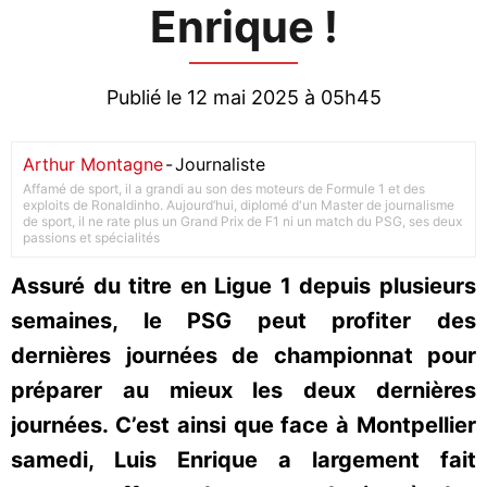
Enrique !
Publié le 12 mai 2025 à 05h45
Arthur Montagne
-
Journaliste
Affamé de sport, il a grandi au son des moteurs de Formule 1 et des
exploits de Ronaldinho. Aujourd’hui, diplomé d'un Master de journalisme
de sport, il ne rate plus un Grand Prix de F1 ni un match du PSG, ses deux
passions et spécialités
Assuré du titre en Ligue 1 depuis plusieurs
semaines, le PSG peut profiter des
dernières journées de championnat pour
préparer au mieux les deux dernières
journées. C’est ainsi que face à Montpellier
samedi, Luis Enrique a largement fait