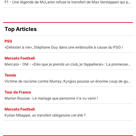
F1 - Une légende de McLaren refuse le transfert de Max Verstappen qui pourrait «faire des vagues» et plomber l'ambiance dans l'équipe
Top Articles
PSG
«Détester à vie», Stéphane Guy dans une embrouille à cause du PSG !
Mercato Football
Mercato - OM - «Dès que je prends un club, je t’appellerai» : La promesse de Marcelino au moment de claquer la porte
Tennis
Victime de racisme contre Murray, Kyrgios pousse un énorme coup de gueule !
Tour de France
Marion Rousse : Le mariage que personne n'a vu venir !
Mercato Football
Kylian Mbappé, un transfert obligatoire cet été ?