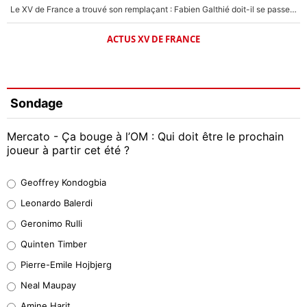
Le XV de France a trouvé son remplaçant : Fabien Galthié doit-il se passer d'Antoine Dupont ?
ACTUS XV DE FRANCE
Sondage
Mercato - Ça bouge à l’OM : Qui doit être le prochain
joueur à partir cet été ?
Geoffrey Kondogbia
Geoffrey Kondogbia
38%
Leonardo Balerdi
Leonardo Balerdi
Geronimo Rulli
32%
Quinten Timber
Geronimo Rulli
Pierre-Emile Hojbjerg
5%
Neal Maupay
Quinten Timber
Amine Harit