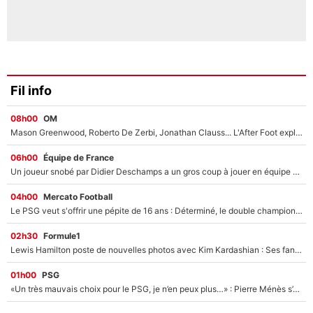
Fil info
08h00
OM
Mason Greenwood, Roberto De Zerbi, Jonathan Clauss... L'After Foot explique pourquoi Medhi Benatia a craqué à l'OM !
06h00
Équipe de France
Un joueur snobé par Didier Deschamps a un gros coup à jouer en équipe de France : Zinedine Zidane a trouvé son numéro 9 ?
04h00
Mercato Football
Le PSG veut s'offrir une pépite de 16 ans : Déterminé, le double champion d'Europe en titre est prêt à lâcher 40M€ pour celui que l'on compare déjà à Vinicius Jr !
02h30
Formule1
Lewis Hamilton poste de nouvelles photos avec Kim Kardashian : Ses fans le voient déjà redevenir champion du monde de F1 grâce à elle !
01h00
PSG
«Un très mauvais choix pour le PSG, je n’en peux plus…» : Pierre Ménès s’est complètement trompé avec Luis Enrique et ces déclarations le prouvent !