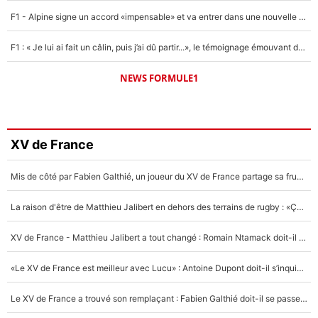
F1 - Alpine signe un accord «impensable» et va entrer dans une nouvelle dimension : Grande nouvelle pour Pierre Gasly !
F1 : « Je lui ai fait un câlin, puis j’ai dû partir...», le témoignage émouvant de Max Verstappen sur sa fille
NEWS FORMULE1
XV de France
Mis de côté par Fabien Galthié, un joueur du XV de France partage sa frustration : «ils ne me l’ont pas dit tout de suite»
La raison d'être de Matthieu Jalibert en dehors des terrains de rugby : «Ça m'atteint autant que si tu touches à un membre de ma famille»
XV de France - Matthieu Jalibert a tout changé : Romain Ntamack doit-il s’inquiéter pour sa place à un an de la Coupe du monde ?
«Le XV de France est meilleur avec Lucu» : Antoine Dupont doit-il s’inquiéter pour sa place ?
Le XV de France a trouvé son remplaçant : Fabien Galthié doit-il se passer d'Antoine Dupont ?