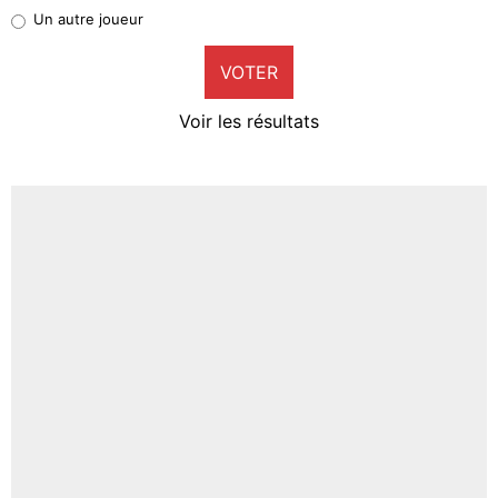
Pierre-Emile Hojbjerg
Un autre joueur
9%
VOTER
Neal Maupay
4%
Voir les résultats
Amine Harit
3%
Faris Moumbagna
4%
Un autre joueur
5%
1718 personnes ont participé aux votes.