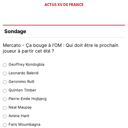
ACTUS XV DE FRANCE
Sondage
Mercato - Ça bouge à l’OM : Qui doit être le prochain
joueur à partir cet été ?
Geoffrey Kondogbia
Geoffrey Kondogbia
37%
Leonardo Balerdi
Leonardo Balerdi
Geronimo Rulli
32%
Quinten Timber
Geronimo Rulli
Pierre-Emile Hojbjerg
5%
Neal Maupay
Quinten Timber
Amine Harit
1%
Faris Moumbagna