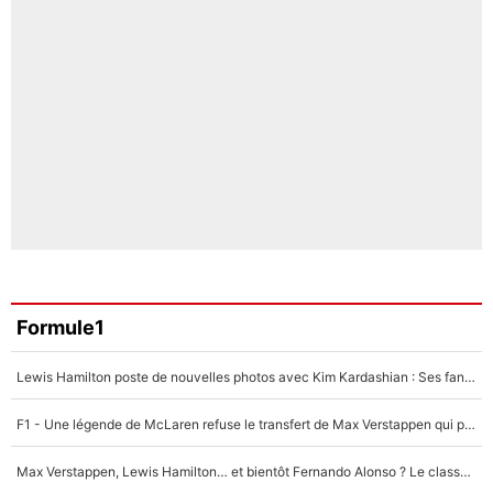
Formule1
Lewis Hamilton poste de nouvelles photos avec Kim Kardashian : Ses fans le voient déjà redevenir champion du monde de F1 grâce à elle !
F1 - Une légende de McLaren refuse le transfert de Max Verstappen qui pourrait «faire des vagues» et plomber l'ambiance dans l'équipe
Max Verstappen, Lewis Hamilton… et bientôt Fernando Alonso ? Le classement des pilotes les mieux payés en Formule 1 risque de changer !