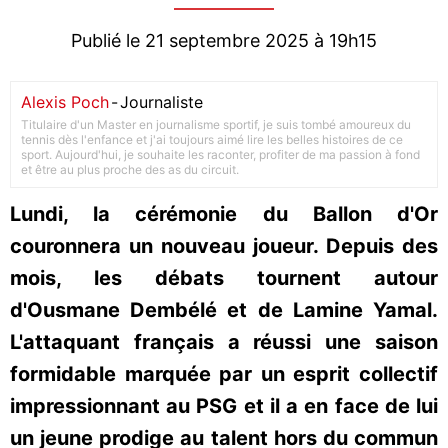
Publié le 21 septembre 2025 à 19h15
Alexis Poch
-
Journaliste
Titulaire d'un Master en journalisme sportif, je suis tombé amoureux du
tennis dès l'enfance et j'ai toujours aimé lire les belles histoires de ce
sport. Aujourd'hui, je souhaite les raconter, profiter de ma passion à fond
et être au plus proche des as du circuit.
Lundi, la cérémonie du Ballon d'Or
couronnera un nouveau joueur. Depuis des
mois, les débats tournent autour
d'Ousmane Dembélé et de Lamine Yamal.
L'attaquant français a réussi une saison
formidable marquée par un esprit collectif
impressionnant au PSG et il a en face de lui
un jeune prodige au talent hors du commun