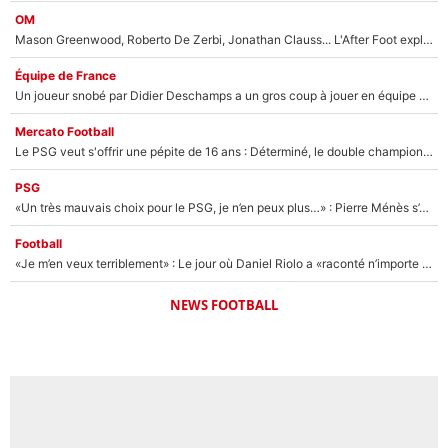
OM
Mason Greenwood, Roberto De Zerbi, Jonathan Clauss... L'After Foot explique pourquoi Medhi Benatia a craqué à l'OM !
Équipe de France
Un joueur snobé par Didier Deschamps a un gros coup à jouer en équipe de France : Zinedine Zidane a trouvé son numéro 9 ?
Mercato Football
Le PSG veut s'offrir une pépite de 16 ans : Déterminé, le double champion d'Europe en titre est prêt à lâcher 40M€ pour celui que l'on compare déjà à Vinicius Jr !
PSG
«Un très mauvais choix pour le PSG, je n’en peux plus…» : Pierre Ménès s’est complètement trompé avec Luis Enrique et ces déclarations le prouvent !
Football
«Je m’en veux terriblement» : Le jour où Daniel Riolo a «raconté n’importe quoi» dans l'After Foot !
NEWS FOOTBALL