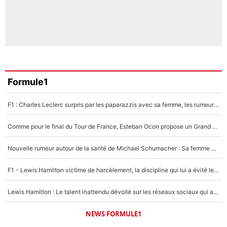
Formule1
F1 : Charles Leclerc surpris par les paparazzis avec sa femme, les rumeurs étaient vraies !
Comme pour le final du Tour de France, Esteban Ocon propose un Grand Prix de Formule 1 à Paris : «Autour de l’Arc de Triomphe, ce serait génial» !
Nouvelle rumeur autour de la santé de Michael Schumacher : Sa femme Corinna sort du silence
F1 - Lewis Hamilton victime de harcèlement, la discipline qui lui a évité le pire : «J'aurais probablement mal tourné»
Lewis Hamilton : Le talent inattendu dévoilé sur les réseaux sociaux qui a impressionné Kim Kardashian pendant leurs vacances en amoureux !
NEWS FORMULE1