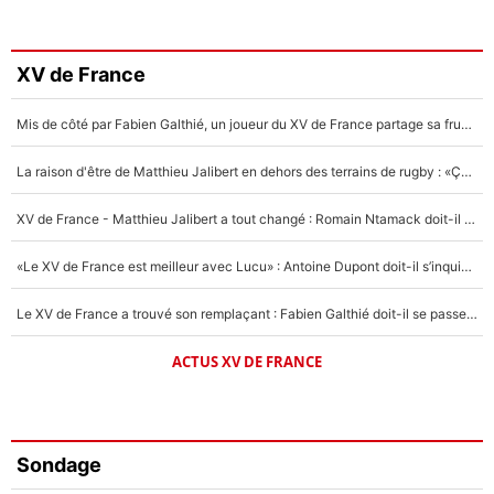
XV de France
Mis de côté par Fabien Galthié, un joueur du XV de France partage sa frustration : «ils ne me l’ont pas dit tout de suite»
La raison d'être de Matthieu Jalibert en dehors des terrains de rugby : «Ça m'atteint autant que si tu touches à un membre de ma famille»
XV de France - Matthieu Jalibert a tout changé : Romain Ntamack doit-il s’inquiéter pour sa place à un an de la Coupe du monde ?
«Le XV de France est meilleur avec Lucu» : Antoine Dupont doit-il s’inquiéter pour sa place ?
Le XV de France a trouvé son remplaçant : Fabien Galthié doit-il se passer d'Antoine Dupont ?
ACTUS XV DE FRANCE
Sondage