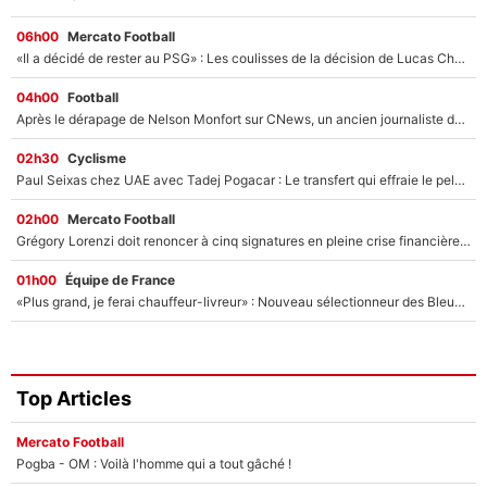
06h00
Mercato Football
«Il a décidé de rester au PSG» : Les coulisses de la décision de Lucas Chevalier pour son transfert
04h00
Football
Après le dérapage de Nelson Monfort sur CNews, un ancien journaliste de France Télévisions relance la polémique sur les incendies en Gironde
02h30
Cyclisme
Paul Seixas chez UAE avec Tadej Pogacar : Le transfert qui effraie le peloton, «c’est la pire des choses qui puisse arriver»
02h00
Mercato Football
Grégory Lorenzi doit renoncer à cinq signatures en pleine crise financière : L’IA propose sept noms à l’OM pour un mercato réussi... à seulement 5M€ !
01h00
Équipe de France
«Plus grand, je ferai chauffeur-livreur» : Nouveau sélectionneur des Bleus, Zinédine Zidane s’était imaginé un avenir très différent lorsqu'il était enfant
Top Articles
Mercato Football
Pogba - OM : Voilà l'homme qui a tout gâché !