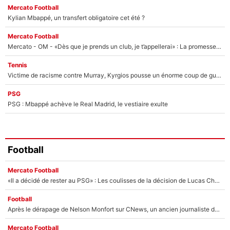
Mercato Football
Kylian Mbappé, un transfert obligatoire cet été ?
Mercato Football
Mercato - OM - «Dès que je prends un club, je t’appellerai» : La promesse de Marcelino au moment de claquer la porte
Tennis
Victime de racisme contre Murray, Kyrgios pousse un énorme coup de gueule !
PSG
PSG : Mbappé achève le Real Madrid, le vestiaire exulte
Football
Mercato Football
«Il a décidé de rester au PSG» : Les coulisses de la décision de Lucas Chevalier pour son transfert
Football
Après le dérapage de Nelson Monfort sur CNews, un ancien journaliste de France Télévisions relance la polémique sur les incendies en Gironde
Mercato Football