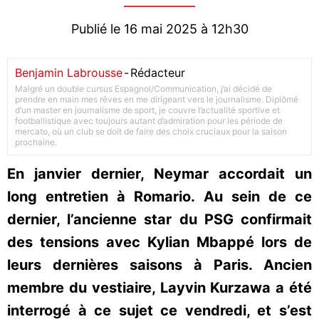
Publié le 16 mai 2025 à 12h30
Benjamin Labrousse
-
Rédacteur
Malgré un double cursus Espagnol/Communication, j’ai décidé de
prendre en main mes rêves en me dirigeant vers le journalisme. Diplômé
d’un master en journalisme de sport, je couvre l’actualité sportive et
footballistique avec toujours autant d’admiration pour les période de
mercato, où un club se doit de faire des choix cruciaux pour la saison
prochaine.
En janvier dernier, Neymar accordait un
long entretien à Romario. Au sein de ce
dernier, l’ancienne star du PSG confirmait
des tensions avec Kylian Mbappé lors de
leurs dernières saisons à Paris. Ancien
membre du vestiaire, Layvin Kurzawa a été
interrogé à ce sujet ce vendredi, et s’est