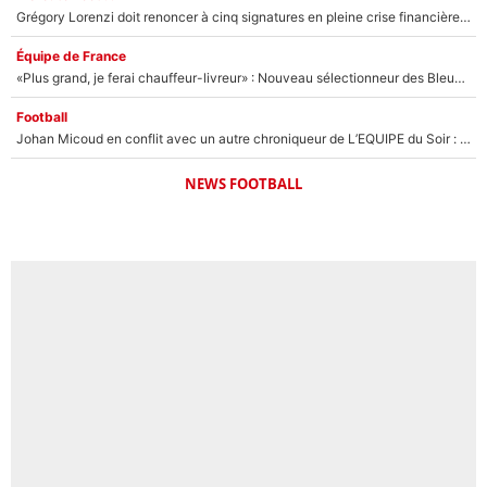
Grégory Lorenzi doit renoncer à cinq signatures en pleine crise financière : L’IA propose sept noms à l’OM pour un mercato réussi... à seulement 5M€ !
Équipe de France
«Plus grand, je ferai chauffeur-livreur» : Nouveau sélectionneur des Bleus, Zinédine Zidane s’était imaginé un avenir très différent lorsqu'il était enfant
Football
Johan Micoud en conflit avec un autre chroniqueur de L’EQUIPE du Soir : «Pendant un moment, je ne les ai pas remis ensemble dans l'émission»
NEWS FOOTBALL