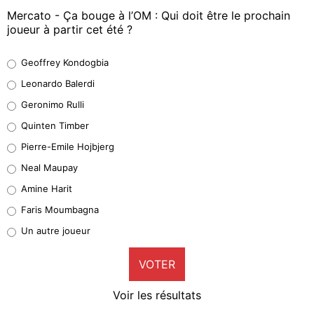
Mercato - Ça bouge à l’OM : Qui doit être le prochain
joueur à partir cet été ?
Geoffrey Kondogbia
Geoffrey Kondogbia
38%
Leonardo Balerdi
Leonardo Balerdi
Geronimo Rulli
32%
Quinten Timber
Geronimo Rulli
Pierre-Emile Hojbjerg
4%
Neal Maupay
Quinten Timber
Amine Harit
1%
Faris Moumbagna
Pierre-Emile Hojbjerg
Un autre joueur
9%
VOTER
Neal Maupay
4%
Voir les résultats
Amine Harit