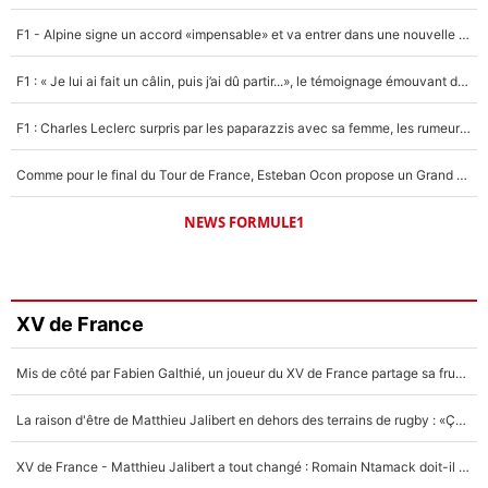
F1 - Alpine signe un accord «impensable» et va entrer dans une nouvelle dimension : Grande nouvelle pour Pierre Gasly !
F1 : « Je lui ai fait un câlin, puis j’ai dû partir...», le témoignage émouvant de Max Verstappen sur sa fille
F1 : Charles Leclerc surpris par les paparazzis avec sa femme, les rumeurs étaient vraies !
Comme pour le final du Tour de France, Esteban Ocon propose un Grand Prix de Formule 1 à Paris : «Autour de l’Arc de Triomphe, ce serait génial» !
NEWS FORMULE1
XV de France
Mis de côté par Fabien Galthié, un joueur du XV de France partage sa frustration : «ils ne me l’ont pas dit tout de suite»
La raison d'être de Matthieu Jalibert en dehors des terrains de rugby : «Ça m'atteint autant que si tu touches à un membre de ma famille»
XV de France - Matthieu Jalibert a tout changé : Romain Ntamack doit-il s’inquiéter pour sa place à un an de la Coupe du monde ?