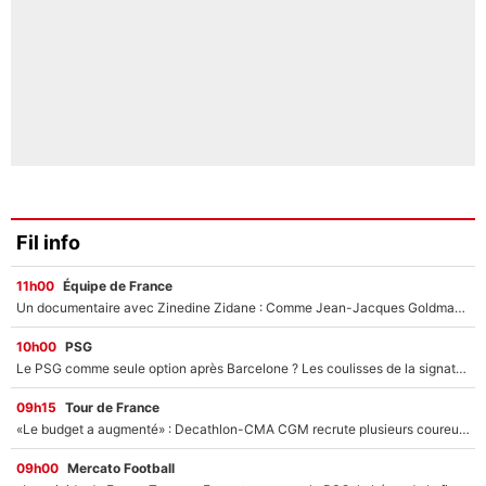
Fil info
11h00
Équipe de France
Un documentaire avec Zinedine Zidane : Comme Jean-Jacques Goldman et Mylène Farmer, le nouveau sélectionneur de l'équipe de France a recalé une journaliste très connue
10h00
PSG
Le PSG comme seule option après Barcelone ? Les coulisses de la signature historique de Lionel Messi sont révélées au grand jour !
09h15
Tour de France
«Le budget a augmenté» : Decathlon-CMA CGM recrute plusieurs coureurs pour offrir à Paul Seixas une équipe pour gagner le Tour de France 2027
09h00
Mercato Football