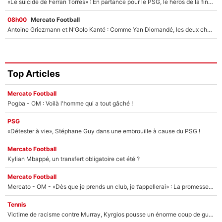
«Le suicide de Ferran Torres» : En partance pour le PSG, le héros de la finale de la Coupe du monde s'attire les foudres de la presse espagnole !
08h00
Mercato Football
Antoine Griezmann et N'Golo Kanté : Comme Yan Diomandé, les deux champions du monde ont refusé de signer au PSG !
Top Articles
Mercato Football
Pogba - OM : Voilà l'homme qui a tout gâché !
PSG
«Détester à vie», Stéphane Guy dans une embrouille à cause du PSG !
Mercato Football
Kylian Mbappé, un transfert obligatoire cet été ?
Mercato Football
Mercato - OM - «Dès que je prends un club, je t’appellerai» : La promesse de Marcelino au moment de claquer la porte
Tennis
Victime de racisme contre Murray, Kyrgios pousse un énorme coup de gueule !