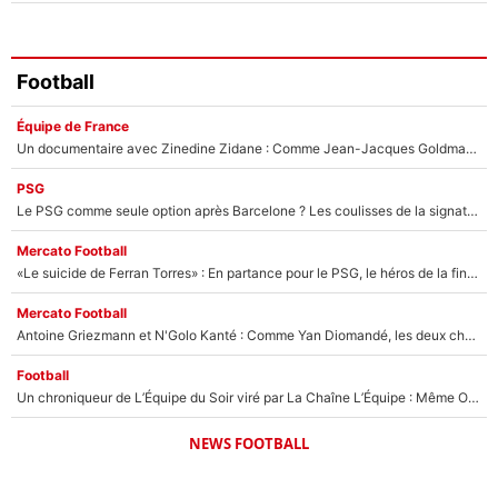
Football
Équipe de France
Un documentaire avec Zinedine Zidane : Comme Jean-Jacques Goldman et Mylène Farmer, le nouveau sélectionneur de l'équipe de France a recalé une journaliste très connue
PSG
Le PSG comme seule option après Barcelone ? Les coulisses de la signature historique de Lionel Messi sont révélées au grand jour !
Mercato Football
«Le suicide de Ferran Torres» : En partance pour le PSG, le héros de la finale de la Coupe du monde s'attire les foudres de la presse espagnole !
Mercato Football
Antoine Griezmann et N'Golo Kanté : Comme Yan Diomandé, les deux champions du monde ont refusé de signer au PSG !
Football
Un chroniqueur de L’Équipe du Soir viré par La Chaîne L’Équipe : Même Olivier Ménard n’avait pas pu empêcher son départ, «je l’ai appris sur Twitter, je l’ai vécu assez mal»
NEWS FOOTBALL