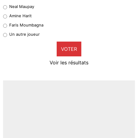
5%
Neal Maupay
Quinten Timber
Amine Harit
1%
Faris Moumbagna
Pierre-Emile Hojbjerg
Un autre joueur
9%
VOTER
Neal Maupay
4%
Voir les résultats
Amine Harit
3%
Faris Moumbagna
4%
Un autre joueur
5%
1633 personnes ont participé aux votes.