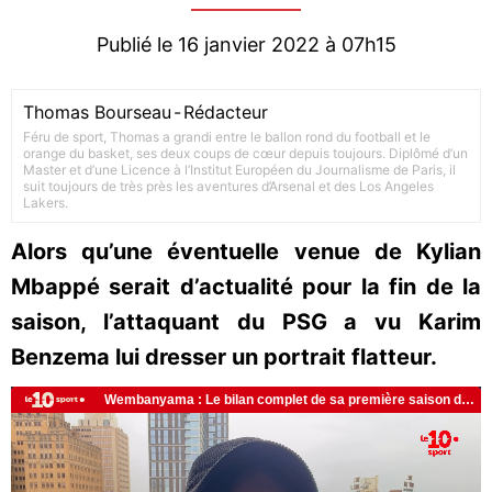
Publié le 16 janvier 2022 à 07h15
Thomas Bourseau
-
Rédacteur
Féru de sport, Thomas a grandi entre le ballon rond du football et le
orange du basket, ses deux coups de cœur depuis toujours. Diplômé d’un
Master et d’une Licence à l’Institut Européen du Journalisme de Paris, il
suit toujours de très près les aventures d’Arsenal et des Los Angeles
Lakers.
Alors qu’une éventuelle venue de Kylian
Mbappé serait d’actualité pour la fin de la
saison, l’attaquant du PSG a vu Karim
Benzema lui dresser un portrait flatteur.