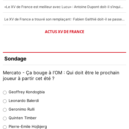
«Le XV de France est meilleur avec Lucu» : Antoine Dupont doit-il s’inquiéter pour sa place ?
Le XV de France a trouvé son remplaçant : Fabien Galthié doit-il se passer d'Antoine Dupont ?
ACTUS XV DE FRANCE
Sondage
Mercato - Ça bouge à l’OM : Qui doit être le prochain
joueur à partir cet été ?
Geoffrey Kondogbia
Geoffrey Kondogbia
38%
Leonardo Balerdi
Leonardo Balerdi
Geronimo Rulli
32%
Quinten Timber
Geronimo Rulli
Pierre-Emile Hojbjerg