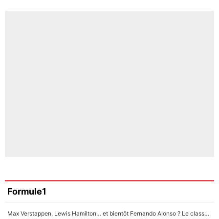
Formule1
Max Verstappen, Lewis Hamilton… et bientôt Fernando Alonso ? Le classement des pilotes les mieux payés en Formule 1 risque de changer !