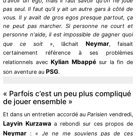
d'avoir un ego, mais il faut savoir qu'on ne joue
pas seul. Il faut qu'il y ait un autre gars à côté de
vous. Il y avait de gros egos presque partout, ça
ne peut pas marcher. Si personne ne court et
personne n'aide, il est impossible de gagner quoi
Neymar
que ce soit
», lâchait
, faisait
certainement référence à ses problèmes
Kylian
Mbappé
relationnels avec
sur la fin de
PSG
son aventure au
.
« Parfois c’est un peu plus compliqué
de jouer ensemble »
Et dans un entretien accordé au
Parisien
vendredi,
Layvin
Kurzawa
a rebondi sur ces propos de
Neymar
: «
Je ne me souviens pas de ces