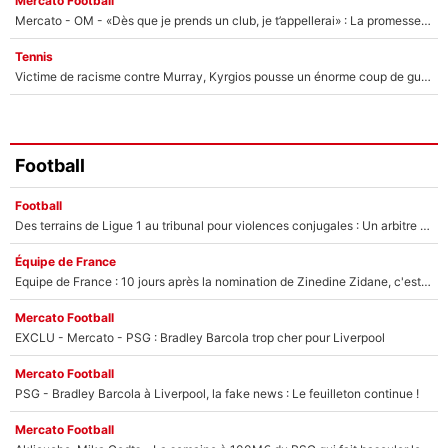
Mercato Football
Mercato - OM - «Dès que je prends un club, je t’appellerai» : La promesse de Marcelino au moment de claquer la porte
Tennis
Victime de racisme contre Murray, Kyrgios pousse un énorme coup de gueule !
Football
Football
Des terrains de Ligue 1 au tribunal pour violences conjugales : Un arbitre français encourt une peine de 18 mois de prison !
Équipe de France
Equipe de France : 10 jours après la nomination de Zinedine Zidane, c'est au tour de son fils de prendre un nouveau départ !
Mercato Football
EXCLU - Mercato - PSG : Bradley Barcola trop cher pour Liverpool
Mercato Football
PSG - Bradley Barcola à Liverpool, la fake news : Le feuilleton continue !
Mercato Football