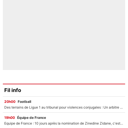
Fil info
20h00
Football
Des terrains de Ligue 1 au tribunal pour violences conjugales : Un arbitre français encourt une peine de 18 mois de prison !
19h00
Équipe de France
Equipe de France : 10 jours après la nomination de Zinedine Zidane, c'est au tour de son fils de prendre un nouveau départ !