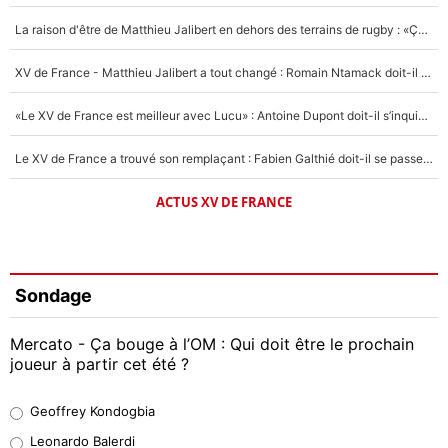
La raison d'être de Matthieu Jalibert en dehors des terrains de rugby : «Ça m'atteint autant que si tu touches à un membre de ma famille»
XV de France - Matthieu Jalibert a tout changé : Romain Ntamack doit-il s’inquiéter pour sa place à un an de la Coupe du monde ?
«Le XV de France est meilleur avec Lucu» : Antoine Dupont doit-il s’inquiéter pour sa place ?
Le XV de France a trouvé son remplaçant : Fabien Galthié doit-il se passer d'Antoine Dupont ?
ACTUS XV DE FRANCE
Sondage
Mercato - Ça bouge à l’OM : Qui doit être le prochain
joueur à partir cet été ?
Geoffrey Kondogbia
Geoffrey Kondogbia
38%
Leonardo Balerdi