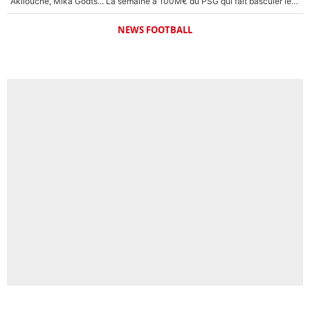
Akliouche, Mika Godts... La semaine à 100M€ du PSG qui fait basculer le mercato du PSG !
NEWS FOOTBALL