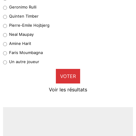
Leonardo Balerdi
Geronimo Rulli
32%
Quinten Timber
Geronimo Rulli
Pierre-Emile Hojbjerg
5%
Neal Maupay
Quinten Timber
Amine Harit
1%
Faris Moumbagna
Pierre-Emile Hojbjerg
Un autre joueur
9%
VOTER
Neal Maupay
4%
Voir les résultats
Amine Harit
3%
Faris Moumbagna
4%
Un autre joueur