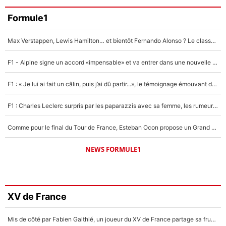
Formule1
Max Verstappen, Lewis Hamilton… et bientôt Fernando Alonso ? Le classement des pilotes les mieux payés en Formule 1 risque de changer !
F1 - Alpine signe un accord «impensable» et va entrer dans une nouvelle dimension : Grande nouvelle pour Pierre Gasly !
F1 : « Je lui ai fait un câlin, puis j’ai dû partir...», le témoignage émouvant de Max Verstappen sur sa fille
F1 : Charles Leclerc surpris par les paparazzis avec sa femme, les rumeurs étaient vraies !
Comme pour le final du Tour de France, Esteban Ocon propose un Grand Prix de Formule 1 à Paris : «Autour de l’Arc de Triomphe, ce serait génial» !
NEWS FORMULE1
XV de France
Mis de côté par Fabien Galthié, un joueur du XV de France partage sa frustration : «ils ne me l’ont pas dit tout de suite»