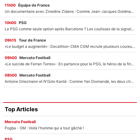
11h00
Équipe de France
Un documentaire avec Zinedine Zidane : Comme Jean-Jacques Goldman et Mylène Farmer, le nouveau sélectionneur de l'équipe de France a recalé une journaliste très connue
10h00
PSG
Le PSG comme seule option après Barcelone ? Les coulisses de la signature historique de Lionel Messi sont révélées au grand jour !
09h15
Tour de France
«Le budget a augmenté» : Decathlon-CMA CGM recrute plusieurs coureurs pour offrir à Paul Seixas une équipe pour gagner le Tour de France 2027
09h00
Mercato Football
«Le suicide de Ferran Torres» : En partance pour le PSG, le héros de la finale de la Coupe du monde s'attire les foudres de la presse espagnole !
08h00
Mercato Football
Antoine Griezmann et N'Golo Kanté : Comme Yan Diomandé, les deux champions du monde ont refusé de signer au PSG !
Top Articles
Mercato Football
Pogba - OM : Voilà l'homme qui a tout gâché !
PSG