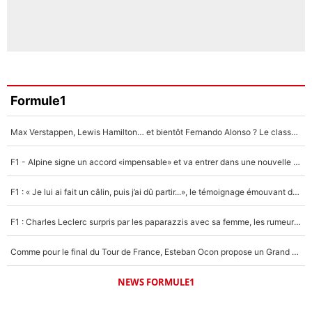
Formule1
Max Verstappen, Lewis Hamilton… et bientôt Fernando Alonso ? Le classement des pilotes les mieux payés en Formule 1 risque de changer !
F1 - Alpine signe un accord «impensable» et va entrer dans une nouvelle dimension : Grande nouvelle pour Pierre Gasly !
F1 : « Je lui ai fait un câlin, puis j’ai dû partir...», le témoignage émouvant de Max Verstappen sur sa fille
F1 : Charles Leclerc surpris par les paparazzis avec sa femme, les rumeurs étaient vraies !
Comme pour le final du Tour de France, Esteban Ocon propose un Grand Prix de Formule 1 à Paris : «Autour de l’Arc de Triomphe, ce serait génial» !
NEWS FORMULE1