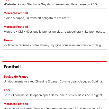
«Détester à vie», Stéphane Guy dans une embrouille à cause du PSG !
Mercato Football
Kylian Mbappé, un transfert obligatoire cet été ?
Mercato Football
Mercato - OM - «Dès que je prends un club, je t’appellerai» : La promesse de Marcelino au moment de claquer la porte
Tennis
Victime de racisme contre Murray, Kyrgios pousse un énorme coup de gueule !
Football
Équipe de France
Un documentaire avec Zinedine Zidane : Comme Jean-Jacques Goldman et Mylène Farmer, le nouveau sélectionneur de l'équipe de France a recalé une journaliste très connue
PSG
Le PSG comme seule option après Barcelone ? Les coulisses de la signature historique de Lionel Messi sont révélées au grand jour !
Mercato Football
«Le suicide de Ferran Torres» : En partance pour le PSG, le héros de la finale de la Coupe du monde s'attire les foudres de la presse espagnole !