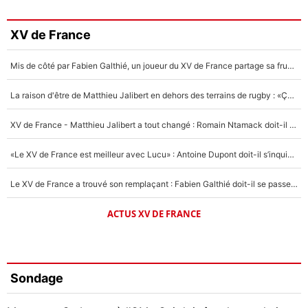
XV de France
Mis de côté par Fabien Galthié, un joueur du XV de France partage sa frustration : «ils ne me l’ont pas dit tout de suite»
La raison d'être de Matthieu Jalibert en dehors des terrains de rugby : «Ça m'atteint autant que si tu touches à un membre de ma famille»
XV de France - Matthieu Jalibert a tout changé : Romain Ntamack doit-il s’inquiéter pour sa place à un an de la Coupe du monde ?
«Le XV de France est meilleur avec Lucu» : Antoine Dupont doit-il s’inquiéter pour sa place ?
Le XV de France a trouvé son remplaçant : Fabien Galthié doit-il se passer d'Antoine Dupont ?
ACTUS XV DE FRANCE
Sondage