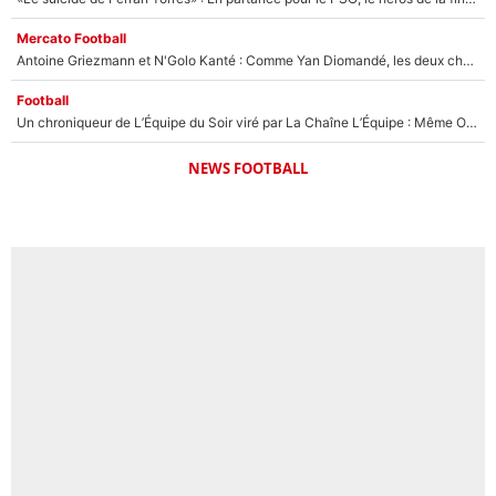
Mercato Football
Antoine Griezmann et N'Golo Kanté : Comme Yan Diomandé, les deux champions du monde ont refusé de signer au PSG !
Football
Un chroniqueur de L’Équipe du Soir viré par La Chaîne L’Équipe : Même Olivier Ménard n’avait pas pu empêcher son départ, «je l’ai appris sur Twitter, je l’ai vécu assez mal»
NEWS FOOTBALL