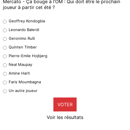
Mercato - Ça bouge à l’OM : Qui doit être le prochain
joueur à partir cet été ?
Geoffrey Kondogbia
Geoffrey Kondogbia
38%
Leonardo Balerdi
Leonardo Balerdi
Geronimo Rulli
32%
Quinten Timber
Geronimo Rulli
Pierre-Emile Hojbjerg
5%
Neal Maupay
Quinten Timber
Amine Harit
1%
Faris Moumbagna
Pierre-Emile Hojbjerg
Un autre joueur
9%
VOTER
Neal Maupay
4%
Voir les résultats
Amine Harit
3%