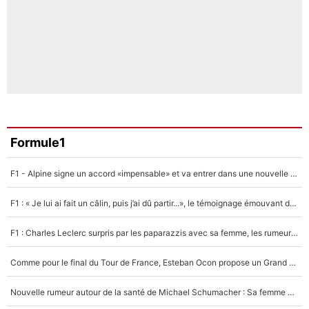
Formule1
F1 - Alpine signe un accord «impensable» et va entrer dans une nouvelle dimension : Grande nouvelle pour Pierre Gasly !
F1 : « Je lui ai fait un câlin, puis j’ai dû partir...», le témoignage émouvant de Max Verstappen sur sa fille
F1 : Charles Leclerc surpris par les paparazzis avec sa femme, les rumeurs étaient vraies !
Comme pour le final du Tour de France, Esteban Ocon propose un Grand Prix de Formule 1 à Paris : «Autour de l’Arc de Triomphe, ce serait génial» !
Nouvelle rumeur autour de la santé de Michael Schumacher : Sa femme Corinna sort du silence