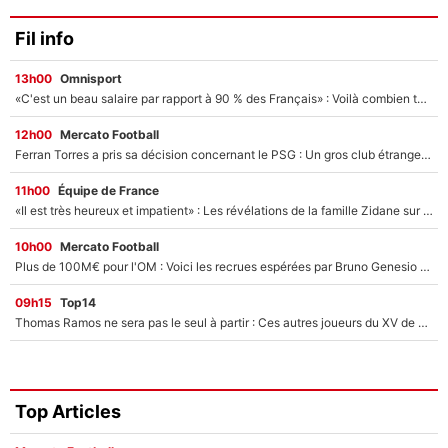
Fil info
13h00
Omnisport
«C'est un beau salaire par rapport à 90 % des Français» : Voilà combien touchait Nelson Monfort sur France Télévisions avant de rejoindre CNews
12h00
Mercato Football
Ferran Torres a pris sa décision concernant le PSG : Un gros club étranger prêt à relancer le feuilleton pour la signature du champion du monde 2026 !
11h00
Équipe de France
«Il est très heureux et impatient» : Les révélations de la famille Zidane sur sa prise de pouvoir en équipe de France !
10h00
Mercato Football
Plus de 100M€ pour l'OM : Voici les recrues espérées par Bruno Genesio et Grégory Lorenzi après l’opération dégraissage
09h15
Top14
Thomas Ramos ne sera pas le seul à partir : Ces autres joueurs du XV de France pourraient aussi quitter le Stade Toulousain, un club de Top 14 est déjà sur les rangs
Top Articles