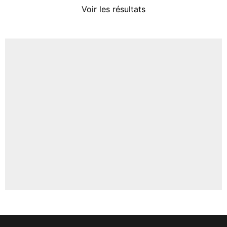
Voir les résultats
Amine Harit
3%
Faris Moumbagna
4%
Un autre joueur
5%
1573 personnes ont participé aux votes.