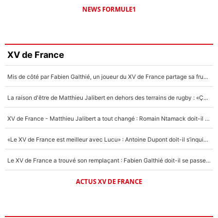
NEWS FORMULE1
XV de France
Mis de côté par Fabien Galthié, un joueur du XV de France partage sa frustration : «ils ne me l’ont pas dit tout de suite»
La raison d'être de Matthieu Jalibert en dehors des terrains de rugby : «Ça m'atteint autant que si tu touches à un membre de ma famille»
XV de France - Matthieu Jalibert a tout changé : Romain Ntamack doit-il s’inquiéter pour sa place à un an de la Coupe du monde ?
«Le XV de France est meilleur avec Lucu» : Antoine Dupont doit-il s’inquiéter pour sa place ?
Le XV de France a trouvé son remplaçant : Fabien Galthié doit-il se passer d'Antoine Dupont ?
ACTUS XV DE FRANCE