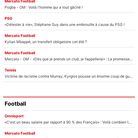
Mercato Football
Pogba - OM : Voilà l'homme qui a tout gâché !
PSG
«Détester à vie», Stéphane Guy dans une embrouille à cause du PSG !
Mercato Football
Kylian Mbappé, un transfert obligatoire cet été ?
Mercato Football
Mercato - OM - «Dès que je prends un club, je t’appellerai» : La promesse de Marcelino au moment de claquer la porte
Tennis
Victime de racisme contre Murray, Kyrgios pousse un énorme coup de gueule !
Football
Omnisport
«C'est un beau salaire par rapport à 90 % des Français» : Voilà combien touchait Nelson Monfort sur France Télévisions avant de rejoindre CNews
Mercato Football