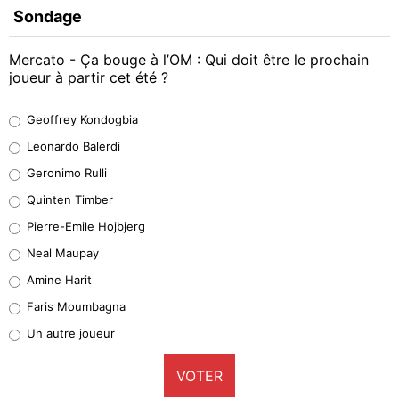
Sondage
Mercato - Ça bouge à l’OM : Qui doit être le prochain
joueur à partir cet été ?
Geoffrey Kondogbia
Geoffrey Kondogbia
38%
Leonardo Balerdi
Leonardo Balerdi
Geronimo Rulli
32%
Quinten Timber
Geronimo Rulli
Pierre-Emile Hojbjerg
5%
Neal Maupay
Quinten Timber
Amine Harit
1%
Faris Moumbagna
Pierre-Emile Hojbjerg
Un autre joueur
9%
VOTER
Neal Maupay
4%