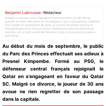
Benjamin Labrousse
-
Rédacteur
Malgré un double cursus Espagnol/Communication, j’ai décidé de
prendre en main mes rêves en me dirigeant vers le journalisme. Diplômé
d’un master en journalisme de sport, je couvre l’actualité sportive et
footballistique avec toujours autant d’admiration pour les période de
mercato, où un club se doit de faire des choix cruciaux pour la saison
prochaine.
Au début du mois de septembre, le public
du Parc des Princes effectuait ses adieux à
Presnel Kimpembe. Formé au PSG, le
défenseur central français rejoignait le
Qatar en s’engageant en faveur du Qatar
SC. Malgré ce divorce, le joueur de 30 ans
avoue ne rien regretter de son passage
dans la capitale.