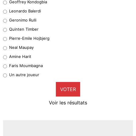
Geoffrey Kondogbia
38%
Leonardo Balerdi
Leonardo Balerdi
Geronimo Rulli
32%
Quinten Timber
Geronimo Rulli
Pierre-Emile Hojbjerg
5%
Neal Maupay
Quinten Timber
Amine Harit
1%
Faris Moumbagna
Pierre-Emile Hojbjerg
Un autre joueur
9%
VOTER
Neal Maupay
4%
Voir les résultats
Amine Harit
3%
Faris Moumbagna
4%