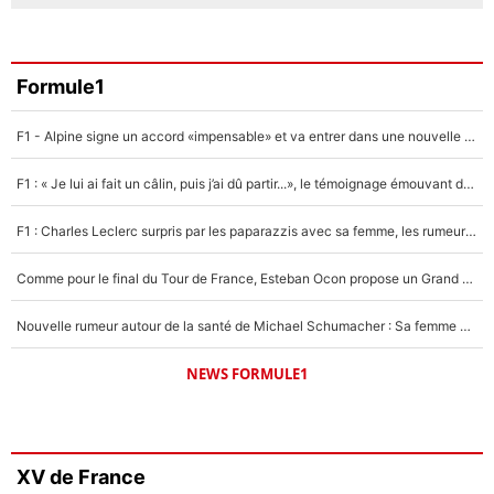
Formule1
F1 - Alpine signe un accord «impensable» et va entrer dans une nouvelle dimension : Grande nouvelle pour Pierre Gasly !
F1 : « Je lui ai fait un câlin, puis j’ai dû partir...», le témoignage émouvant de Max Verstappen sur sa fille
F1 : Charles Leclerc surpris par les paparazzis avec sa femme, les rumeurs étaient vraies !
Comme pour le final du Tour de France, Esteban Ocon propose un Grand Prix de Formule 1 à Paris : «Autour de l’Arc de Triomphe, ce serait génial» !
Nouvelle rumeur autour de la santé de Michael Schumacher : Sa femme Corinna sort du silence
NEWS FORMULE1
XV de France