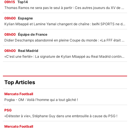
09h15
Top14
Thomas Ramos ne sera pas le seul à partir : Ces autres joueurs du XV de France pourraient aussi quitter le Stade Toulousain, un club de Top 14 est déjà sur les rangs
09h00
Espagne
Kylian Mbappé et Lamine Yamal changent de chaîne : beIN SPORTS ne digère pas cette décision historique et prédit un fiasco pour la Liga
08h00
Équipe de France
Didier Deschamps abandonné en pleine Coupe du monde : «La FFF était déjà passée à Zinedine Zidane»
06h00
Real Madrid
«C'est une fierté» : La signature de Kylian Mbappé au Real Madrid continue de régaler l'Espagne
Top Articles
Mercato Football
Pogba - OM : Voilà l'homme qui a tout gâché !
PSG
«Détester à vie», Stéphane Guy dans une embrouille à cause du PSG !
Mercato Football