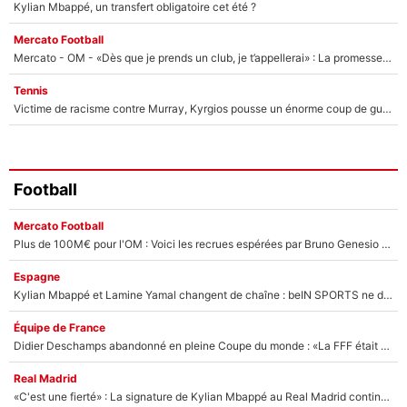
Kylian Mbappé, un transfert obligatoire cet été ?
Mercato Football
Mercato - OM - «Dès que je prends un club, je t’appellerai» : La promesse de Marcelino au moment de claquer la porte
Tennis
Victime de racisme contre Murray, Kyrgios pousse un énorme coup de gueule !
Football
Mercato Football
Plus de 100M€ pour l'OM : Voici les recrues espérées par Bruno Genesio et Grégory Lorenzi après l’opération dégraissage
Espagne
Kylian Mbappé et Lamine Yamal changent de chaîne : beIN SPORTS ne digère pas cette décision historique et prédit un fiasco pour la Liga
Équipe de France
Didier Deschamps abandonné en pleine Coupe du monde : «La FFF était déjà passée à Zinedine Zidane»
Real Madrid
«C'est une fierté» : La signature de Kylian Mbappé au Real Madrid continue de régaler l'Espagne