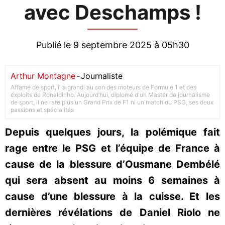
avec Deschamps !
Publié le 9 septembre 2025 à 05h30
Arthur Montagne
-
Journaliste
Affamé de sport, il a grandi au son des moteurs de Formule 1 et des
exploits de Ronaldinho. Aujourd’hui, diplomé d'un Master de journalisme
de sport, il ne rate plus un Grand Prix de F1 ni un match du PSG, ses deux
passions et spécialités
Depuis quelques jours, la polémique fait
rage entre le PSG et l’équipe de France à
cause de la blessure d’Ousmane Dembélé
qui sera absent au moins 6 semaines à
cause d’une blessure à la cuisse. Et les
dernières révélations de Daniel Riolo ne