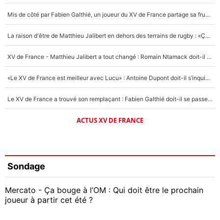
Mis de côté par Fabien Galthié, un joueur du XV de France partage sa frustration : «ils ne me l’ont pas dit tout de suite»
La raison d'être de Matthieu Jalibert en dehors des terrains de rugby : «Ça m'atteint autant que si tu touches à un membre de ma famille»
XV de France - Matthieu Jalibert a tout changé : Romain Ntamack doit-il s’inquiéter pour sa place à un an de la Coupe du monde ?
«Le XV de France est meilleur avec Lucu» : Antoine Dupont doit-il s’inquiéter pour sa place ?
Le XV de France a trouvé son remplaçant : Fabien Galthié doit-il se passer d'Antoine Dupont ?
ACTUS XV DE FRANCE
Sondage
Mercato - Ça bouge à l’OM : Qui doit être le prochain
joueur à partir cet été ?
Geoffrey Kondogbia