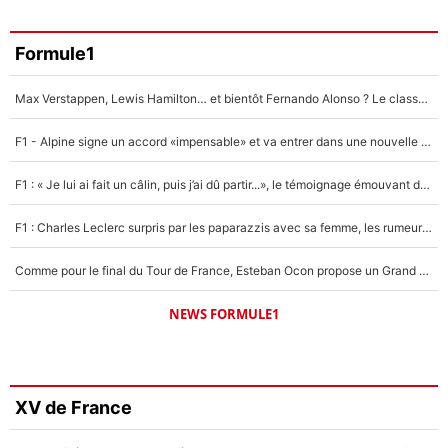
Formule1
Max Verstappen, Lewis Hamilton… et bientôt Fernando Alonso ? Le classement des pilotes les mieux payés en Formule 1 risque de changer !
F1 - Alpine signe un accord «impensable» et va entrer dans une nouvelle dimension : Grande nouvelle pour Pierre Gasly !
F1 : « Je lui ai fait un câlin, puis j’ai dû partir...», le témoignage émouvant de Max Verstappen sur sa fille
F1 : Charles Leclerc surpris par les paparazzis avec sa femme, les rumeurs étaient vraies !
Comme pour le final du Tour de France, Esteban Ocon propose un Grand Prix de Formule 1 à Paris : «Autour de l’Arc de Triomphe, ce serait génial» !
NEWS FORMULE1
XV de France