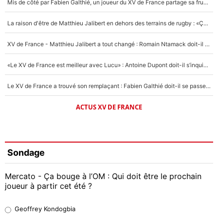
Mis de côté par Fabien Galthié, un joueur du XV de France partage sa frustration : «ils ne me l’ont pas dit tout de suite»
La raison d'être de Matthieu Jalibert en dehors des terrains de rugby : «Ça m'atteint autant que si tu touches à un membre de ma famille»
XV de France - Matthieu Jalibert a tout changé : Romain Ntamack doit-il s’inquiéter pour sa place à un an de la Coupe du monde ?
«Le XV de France est meilleur avec Lucu» : Antoine Dupont doit-il s’inquiéter pour sa place ?
Le XV de France a trouvé son remplaçant : Fabien Galthié doit-il se passer d'Antoine Dupont ?
ACTUS XV DE FRANCE
Sondage
Mercato - Ça bouge à l’OM : Qui doit être le prochain
joueur à partir cet été ?
Geoffrey Kondogbia
Geoffrey Kondogbia
38%