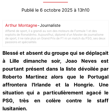
Publié le 6 octobre 2025 à 13h10
Arthur Montagne
-
Journaliste
Affamé de sport, il a grandi au son des moteurs de Formule 1 et des
exploits de Ronaldinho. Aujourd’hui, diplomé d'un Master de journalisme
de sport, il ne rate plus un Grand Prix de F1 ni un match du PSG, ses deux
passions et spécialités
Blessé et absent du groupe qui se déplaçait
à Lille dimanche soir, Joao Neves est
pourtant présent dans la liste dévoilée par
Roberto Martinez alors que le Portugal
affrontera l'Irlande et la Hongrie. Une
situation qui a particulièrement agacé le
PSG, très en colère contre le staff
lusitanien.