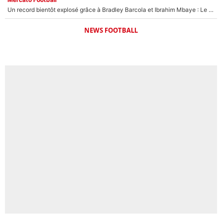
Un record bientôt explosé grâce à Bradley Barcola et Ibrahim Mbaye : Le PSG sur le point de réaliser un mercato historique ?
NEWS FOOTBALL