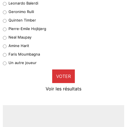
Leonardo Balerdi
Leonardo Balerdi
Geronimo Rulli
32%
Quinten Timber
Geronimo Rulli
Pierre-Emile Hojbjerg
5%
Neal Maupay
Quinten Timber
Amine Harit
1%
Faris Moumbagna
Pierre-Emile Hojbjerg
Un autre joueur
9%
VOTER
Neal Maupay
4%
Voir les résultats
Amine Harit
3%
Faris Moumbagna
4%