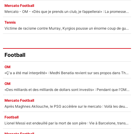
Mercato Football
Mercato - OM - «Dès que je prends un club, je t’appellerai» : La promesse de Marcelino au moment de claquer la porte
Tennis
Victime de racisme contre Murray, Kyrgios pousse un énorme coup de gueule !
Football
OM
«Ç'a a été mal interprêté» : Medhi Benatia revient sur ses propos dans The Bridge et précise ses conditions pour rejoindre le PSG !
OM
«Des milliards et des milliards de dollars sont investis» : Pendant que l'OM est en pleine crise financière, Frank McCourt lance un nouveau projet à 260M€ !
Mercato Football
Après Maghnes Akliouche, le PSG accèlère sur le mercato : Voilà les deux nouvelles recrues qui vont signer la semaine prochaine ?
Football
Lionel Messi est endeuillé par la mort de son père : Vie à Barcelone, transfert au PSG... voilà comment Jorge Messi a joué un rôle essentiel dans sa carrière !
Mercato Football