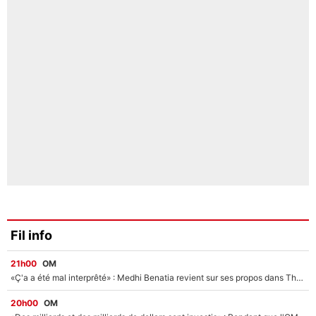
Fil info
21h00
OM
«Ç'a a été mal interprêté» : Medhi Benatia revient sur ses propos dans The Bridge et précise ses conditions pour rejoindre le PSG !
20h00
OM