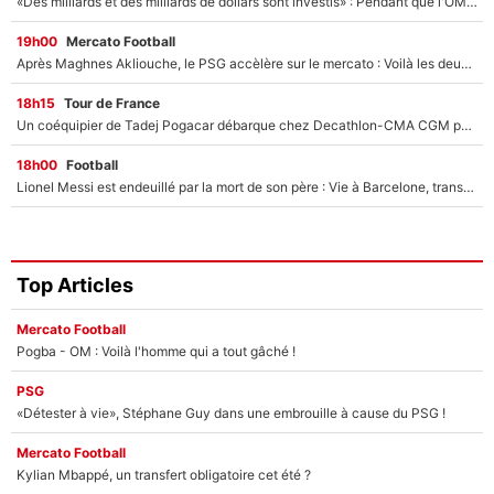
«Des milliards et des milliards de dollars sont investis» : Pendant que l'OM est en pleine crise financière, Frank McCourt lance un nouveau projet à 260M€ !
19h00
Mercato Football
Après Maghnes Akliouche, le PSG accèlère sur le mercato : Voilà les deux nouvelles recrues qui vont signer la semaine prochaine ?
18h15
Tour de France
Un coéquipier de Tadej Pogacar débarque chez Decathlon-CMA CGM pour épauler Paul Seixas : «Mes meilleures années sont à venir»
18h00
Football
Lionel Messi est endeuillé par la mort de son père : Vie à Barcelone, transfert au PSG... voilà comment Jorge Messi a joué un rôle essentiel dans sa carrière !
Top Articles
Mercato Football
Pogba - OM : Voilà l'homme qui a tout gâché !
PSG
«Détester à vie», Stéphane Guy dans une embrouille à cause du PSG !
Mercato Football
Kylian Mbappé, un transfert obligatoire cet été ?