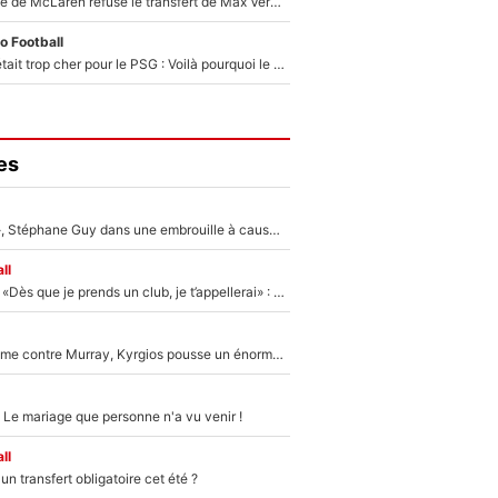
F1 - Une légende de McLaren refuse le transfert de Max Verstappen qui pourrait «faire des vagues» et plomber l'ambiance dans l'équipe
o Football
Yan Diomandé était trop cher pour le PSG : Voilà pourquoi le Real Madrid a accepté de payer la somme record de 140M€ pour boucler son transfert !
es
«Détester à vie», Stéphane Guy dans une embrouille à cause du PSG !
ll
Mercato - OM - «Dès que je prends un club, je t’appellerai» : La promesse de Marcelino au moment de claquer la porte
Victime de racisme contre Murray, Kyrgios pousse un énorme coup de gueule !
 Le mariage que personne n'a vu venir !
ll
n transfert obligatoire cet été ?