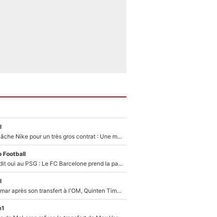
l
Kylian Mbappé lâche Nike pour un très gros contrat : Une marque «inattendue» va frapper très fort
 Football
Ferran Torres a dit oui au PSG : Le FC Barcelone prend la parole alors qu'un transfert de l'attaquant espagnol prend forme
l
En plein cauchemar après son transfert à l'OM, Quinten Timber raconte ses doutes après sa signature à Marseille
e1