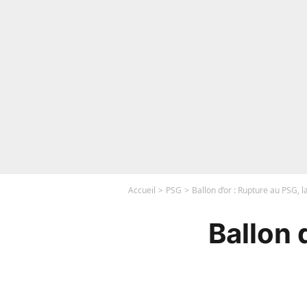
Accueil
PSG
Ballon d’or : Rupture au PSG, 
Ballon 