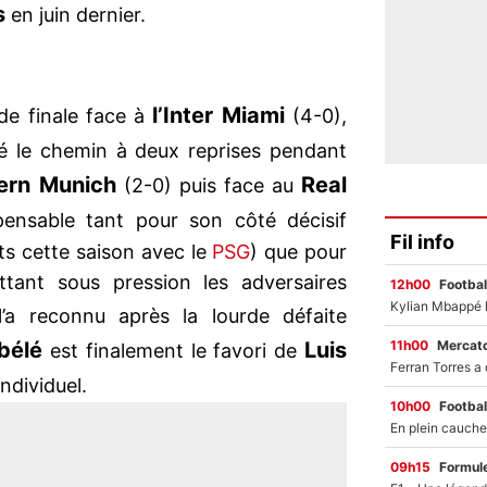
s
en juin dernier.
l’Inter Miami
de finale face à
(4-0),
é le chemin à deux reprises pendant
ern Munich
Real
(2-0) puis face au
pensable tant pour son côté décisif
Fil info
ts cette saison avec le
PSG
) que pour
ttant sous pression les adversaires
12h00
Footbal
l’a reconnu après la lourde défaite
11h00
Mercato
bélé
Luis
est finalement le favori de
individuel.
10h00
Footbal
09h15
Formul