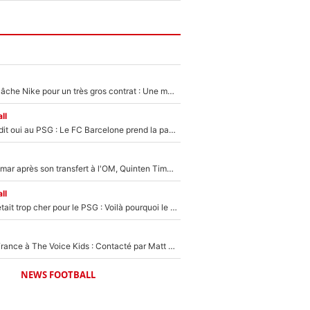
Kylian Mbappé lâche Nike pour un très gros contrat : Une marque «inattendue» va frapper très fort
ll
Ferran Torres a dit oui au PSG : Le FC Barcelone prend la parole alors qu'un transfert de l'attaquant espagnol prend forme
En plein cauchemar après son transfert à l'OM, Quinten Timber raconte ses doutes après sa signature à Marseille
ll
Yan Diomandé était trop cher pour le PSG : Voilà pourquoi le Real Madrid a accepté de payer la somme record de 140M€ pour boucler son transfert !
De l'équipe de France à The Voice Kids : Contacté par Matt Pokora, Kylian Mbappé a accepté de jouer un rôle inédit sur TF1 !
NEWS FOOTBALL