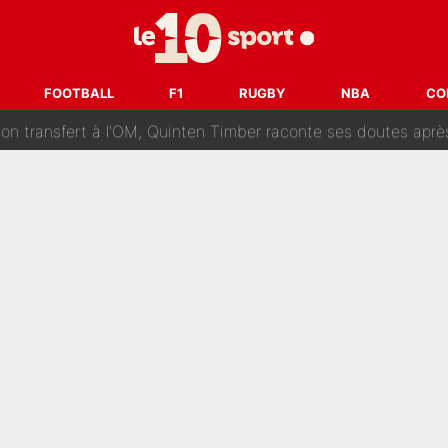
ur un très gros contrat : Une marque «inattendue» va frapper
SG : Le FC Barcelone prend la parole alors qu'un transfert de
FOOTBALL
F1
RUGBY
NBA
CO
n transfert à l'OM, Quinten Timber raconte ses doutes après
fuse le transfert de Max Verstappen qui pourrait «faire des vagues»
r le PSG : Voilà pourquoi le Real Madrid a accepté de payer la somme reco