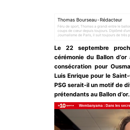
Thomas Bourseau
-
Rédacteur
Féru de sport, Thomas a grandi entre le ballo
coups de cœur depuis toujours. Diplômé d’un 
Journalisme de Paris, il suit toujours de très
Le 22 septembre prochai
cérémonie du Ballon d’or 
consécration pour Ousm
Luis Enrique pour le Saint-
PSG serait-il un motif de d
prétendants au Ballon d’or.