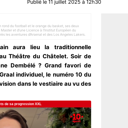
Publié le 11 juillet 2025 à 12h30
n rond du football et le orange du basket, ses deux
Master et d’une Licence à l’Institut Européen du
 près les aventures d’Arsenal et des Los Angeles Lakers.
n aura lieu la traditionnelle
au Théâtre du Châtelet. Soir de
ane Dembélé ? Grand favori de
Graal individuel, le numéro 10 du
ivision dans le vestiaire au vu des