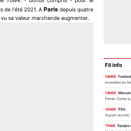
e 70M€ - bonus compris - pour le
Paris
rs de l'été 2021. A
depuis quatre
s a vu sa valeur marchande augmenter.
Fil info
14h00
Footbal
13h00
Mercato
12h00
PSG
11h00
Équipe 