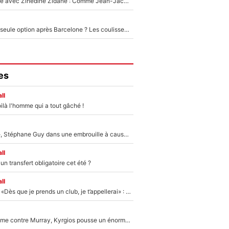
Un documentaire avec Zinedine Zidane : Comme Jean-Jacques Goldman et Mylène Farmer, le nouveau sélectionneur de l'équipe de France a recalé une journaliste très connue
Le PSG comme seule option après Barcelone ? Les coulisses de la signature historique de Lionel Messi sont révélées au grand jour !
es
ll
ilà l'homme qui a tout gâché !
«Détester à vie», Stéphane Guy dans une embrouille à cause du PSG !
ll
n transfert obligatoire cet été ?
ll
Mercato - OM - «Dès que je prends un club, je t’appellerai» : La promesse de Marcelino au moment de claquer la porte
Victime de racisme contre Murray, Kyrgios pousse un énorme coup de gueule !