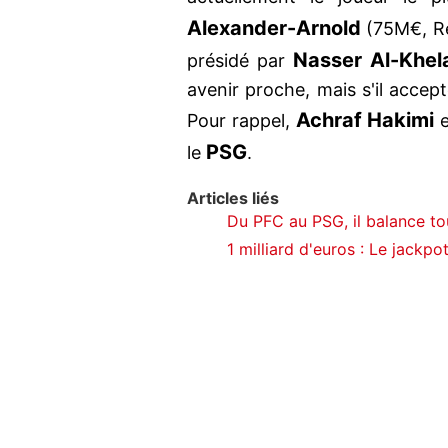
Alexander-Arnold
(75M€, Rea
Nasser Al-Khel
présidé par
avenir proche, mais s'il accept
Achraf
Hakimi
Pour rappel,
e
PSG
le
.
Articles liés
Du PFC au PSG, il balance tou
1 milliard d'euros : Le jackp