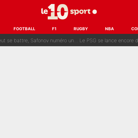
fort est attaqué après son dérapage sur CNews : «Et lui, il prend combie
ision : Son transfert au PSG est annoncé en Espagne !
FOOTBALL
F1
RUGBY
NBA
CO
se battre, Safonov numéro un… Le PSG se lance encore dans un gros ch
 Comme Jean-Jacques Goldman et Mylène Farmer, le nouveau sélectionneur de l'équipe 
ès Barcelone ? Les coulisses de la signature historique de Lionel 