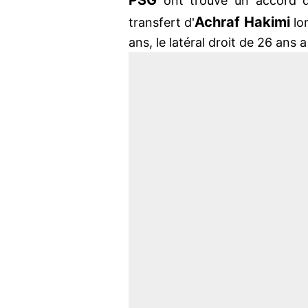
PSG
ont trouvé un accord d
Achraf Hakimi
transfert d'
lo
ans, le latéral droit de 26 an