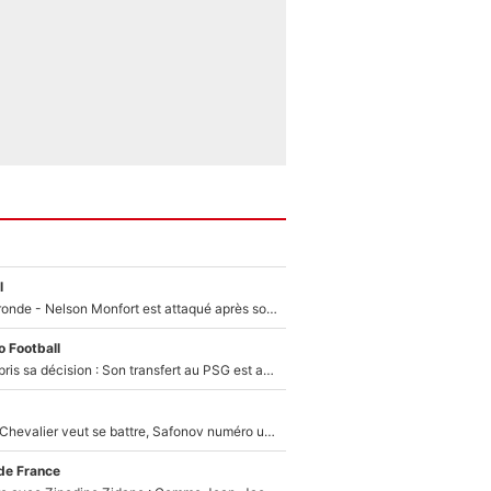
l
Incendies en Gironde - Nelson Monfort est attaqué après son dérapage sur CNews : «Et lui, il prend combien pour parler dans un studio climatisé?»
 Football
Ferran Torres a pris sa décision : Son transfert au PSG est annoncé en Espagne !
Suzuki recruté, Chevalier veut se battre, Safonov numéro un… Le PSG se lance encore dans un gros chantier pour le poste de gardien de but
de France