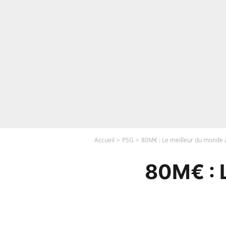
Accueil
PSG
80M€ : Le meilleur du monde a
80M€ : 