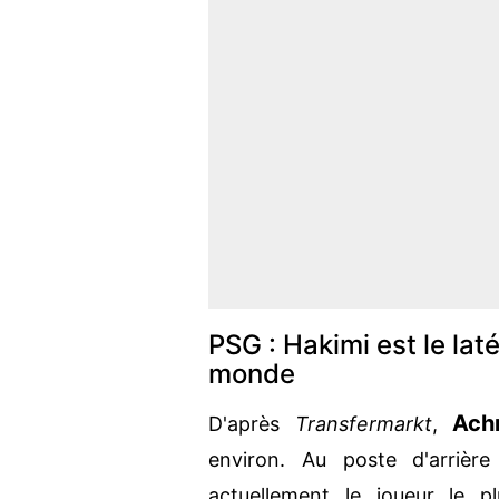
PSG : Hakimi est le laté
monde
Ach
D'après
Transfermarkt
,
environ. Au poste d'arriè
actuellement le joueur le