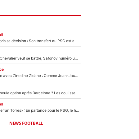
ll
Ferran Torres a pris sa décision : Son transfert au PSG est annoncé en Espagne !
Suzuki recruté, Chevalier veut se battre, Safonov numéro un… Le PSG se lance encore dans un gros chantier pour le poste de gardien de but
ce
Un documentaire avec Zinedine Zidane : Comme Jean-Jacques Goldman et Mylène Farmer, le nouveau sélectionneur de l'équipe de France a recalé une journaliste très connue
Le PSG comme seule option après Barcelone ? Les coulisses de la signature historique de Lionel Messi sont révélées au grand jour !
ll
«Le suicide de Ferran Torres» : En partance pour le PSG, le héros de la finale de la Coupe du monde s'attire les foudres de la presse espagnole !
NEWS FOOTBALL