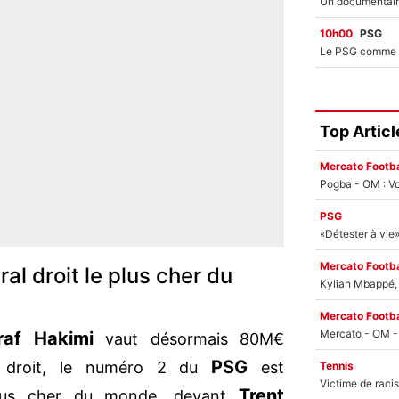
10h00
PSG
Top Articl
Mercato Footba
Pogba - OM : Vo
PSG
Mercato Footba
ral droit le plus cher du
Kylian Mbappé, u
Mercato Footba
raf
Hakimi
vaut désormais 80M€
PSG
re droit, le numéro 2 du
est
Tennis
Trent
 plus cher du monde, devant