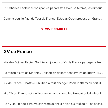
F1 : Charles Leclerc surpris par les paparazzis avec sa femme, les rumeurs étaient vraies !
Comme pour le final du Tour de France, Esteban Ocon propose un Grand Prix de Formule 1 à Paris : «Autour de l’Arc de Triomphe, ce serait génial» !
NEWS FORMULE1
XV de France
Mis de côté par Fabien Galthié, un joueur du XV de France partage sa frustration : «ils ne me l’ont pas dit tout de suite»
La raison d'être de Matthieu Jalibert en dehors des terrains de rugby : «Ça m'atteint autant que si tu touches à un membre de ma famille»
XV de France - Matthieu Jalibert a tout changé : Romain Ntamack doit-il s’inquiéter pour sa place à un an de la Coupe du monde ?
«Le XV de France est meilleur avec Lucu» : Antoine Dupont doit-il s’inquiéter pour sa place ?
Le XV de France a trouvé son remplaçant : Fabien Galthié doit-il se passer d'Antoine Dupont ?