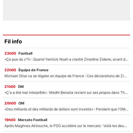
Fil info
23h00
Football
«Ça pue du c*l» : Quand Yannick Noah a clashé Zinedine Zidane, avant de se faire recadrer par le nouveau sélectionneur de l'équipe de France !
22h00
Équipe de France
Michael Olise va se régaler en équipe de France : Ces déclarations de Zinedine Zidane qui prouvent qu'il va tout miser sur la star du Bayern Munich !
21h00
OM
«Ç'a a été mal interprêté» : Medhi Benatia revient sur ses propos dans The Bridge et précise ses conditions pour rejoindre le PSG !
20h00
OM
«Des milliards et des milliards de dollars sont investis» : Pendant que l'OM est en pleine crise financière, Frank McCourt lance un nouveau projet à 260M€ !
19h00
Mercato Football
Après Maghnes Akliouche, le PSG accèlère sur le mercato : Voilà les deux nouvelles recrues qui vont signer la semaine prochaine ?