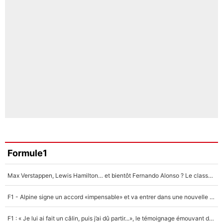
Formule1
Max Verstappen, Lewis Hamilton… et bientôt Fernando Alonso ? Le classement des pilotes les mieux payés en Formule 1 risque de changer !
F1 - Alpine signe un accord «impensable» et va entrer dans une nouvelle dimension : Grande nouvelle pour Pierre Gasly !
F1 : « Je lui ai fait un câlin, puis j’ai dû partir...», le témoignage émouvant de Max Verstappen sur sa fille