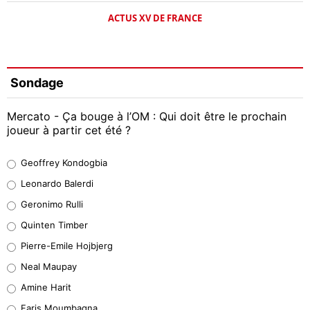
ACTUS XV DE FRANCE
Sondage
Mercato - Ça bouge à l’OM : Qui doit être le prochain
joueur à partir cet été ?
Geoffrey Kondogbia
Geoffrey Kondogbia
38%
Leonardo Balerdi
Leonardo Balerdi
Geronimo Rulli
32%
Quinten Timber
Geronimo Rulli
Pierre-Emile Hojbjerg
5%
Neal Maupay
Quinten Timber
Amine Harit
1%
Faris Moumbagna