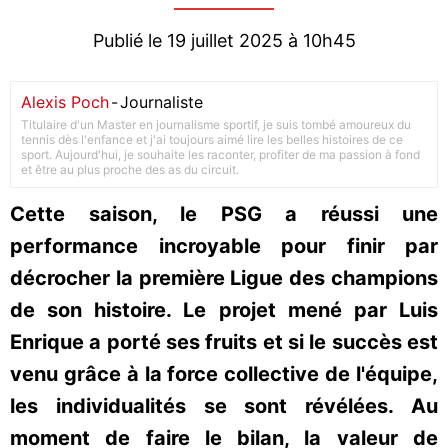
Publié le 19 juillet 2025 à 10h45
Alexis Poch
-
Journaliste
Titulaire d'un Master en journalisme sportif, je suis tombé amoureux du
tennis dès l'enfance et j'ai toujours aimé lire les belles histoires de ce
sport. Aujourd'hui, je souhaite les raconter, profiter de ma passion à fond
et être au plus proche des as du circuit.
Cette saison, le PSG a réussi une
performance incroyable pour finir par
décrocher la première Ligue des champions
de son histoire. Le projet mené par Luis
Enrique a porté ses fruits et si le succès est
venu grâce à la force collective de l'équipe,
les individualités se sont révélées. Au
moment de faire le bilan, la valeur de