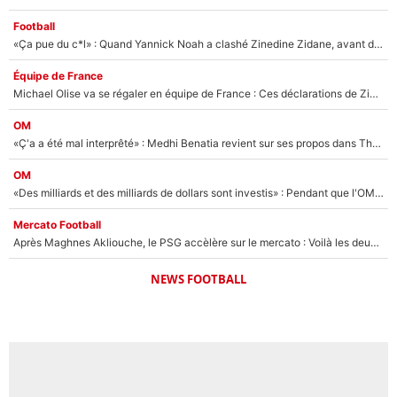
Football
«Ça pue du c*l» : Quand Yannick Noah a clashé Zinedine Zidane, avant de se faire recadrer par le nouveau sélectionneur de l'équipe de France !
Équipe de France
Michael Olise va se régaler en équipe de France : Ces déclarations de Zinedine Zidane qui prouvent qu'il va tout miser sur la star du Bayern Munich !
OM
«Ç'a a été mal interprêté» : Medhi Benatia revient sur ses propos dans The Bridge et précise ses conditions pour rejoindre le PSG !
OM
«Des milliards et des milliards de dollars sont investis» : Pendant que l'OM est en pleine crise financière, Frank McCourt lance un nouveau projet à 260M€ !
Mercato Football
Après Maghnes Akliouche, le PSG accèlère sur le mercato : Voilà les deux nouvelles recrues qui vont signer la semaine prochaine ?
NEWS FOOTBALL