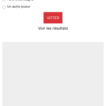
Pierre-Emile Hojbjerg
Un autre joueur
9%
VOTER
Neal Maupay
4%
Voir les résultats
Amine Harit
3%
Faris Moumbagna
4%
Un autre joueur
5%
1661 personnes ont participé aux votes.