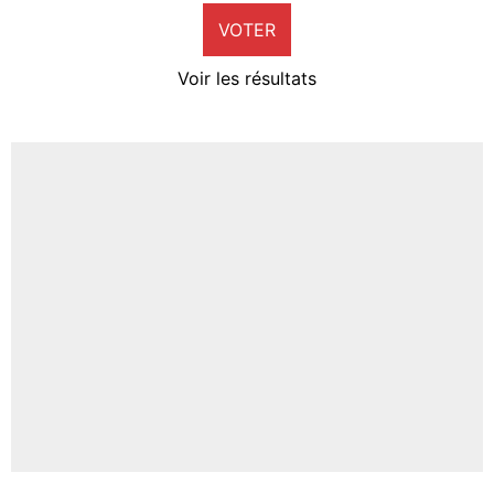
VOTER
Neal Maupay
4%
Voir les résultats
Amine Harit
3%
Faris Moumbagna
4%
Un autre joueur
5%
1650 personnes ont participé aux votes.