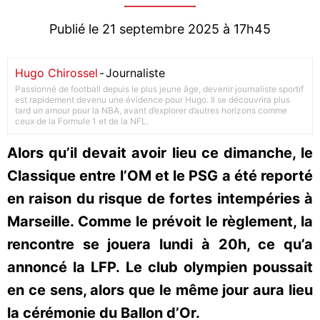
Publié le 21 septembre 2025 à 17h45
Hugo Chirossel
-
Journaliste
Passionné de football depuis le plus jeune âge, devenir journaliste sportif
est rapidement devenu une évidence pour Hugo. Il se découvrira plus
tard un amour pour la NBA, avant d’explorer d’autres horizons comme
ceux de la Formule 1 et de la NFL.
Alors qu’il devait avoir lieu ce dimanche, le
Classique entre l’OM et le PSG a été reporté
en raison du risque de fortes intempéries à
Marseille. Comme le prévoit le règlement, la
rencontre se jouera lundi à 20h, ce qu’a
annoncé la LFP. Le club olympien poussait
en ce sens, alors que le même jour aura lieu
la cérémonie du Ballon d’Or.