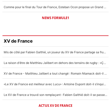
Comme pour le final du Tour de France, Esteban Ocon propose un Grand Prix de Formule 1 à Paris : «Autour de l’Arc de Triomphe, ce serait génial» !
NEWS FORMULE1
XV de France
Mis de côté par Fabien Galthié, un joueur du XV de France partage sa frustration : «ils ne me l’ont pas dit tout de suite»
La raison d'être de Matthieu Jalibert en dehors des terrains de rugby : «Ça m'atteint autant que si tu touches à un membre de ma famille»
XV de France - Matthieu Jalibert a tout changé : Romain Ntamack doit-il s’inquiéter pour sa place à un an de la Coupe du monde ?
«Le XV de France est meilleur avec Lucu» : Antoine Dupont doit-il s’inquiéter pour sa place ?
Le XV de France a trouvé son remplaçant : Fabien Galthié doit-il se passer d'Antoine Dupont ?
ACTUS XV DE FRANCE