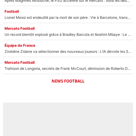
Après Maghnes Akliouche, le PSG accèlère sur le mercato : Voilà les deux nouvelles recrues qui vont signer la semaine prochaine ?
Football
Lionel Messi est endeuillé par la mort de son père : Vie à Barcelone, transfert au PSG... voilà comment Jorge Messi a joué un rôle essentiel dans sa carrière !
Mercato Football
Un record bientôt explosé grâce à Bradley Barcola et Ibrahim Mbaye : Le PSG sur le point de réaliser un mercato historique ?
Équipe de France
Zinédine Zidane va sélectionner des nouveaux joueurs : L’IA dévoile les 5 cracks qui pourraient rapidement le rejoindre en équipe de France !
Mercato Football
Trahison de Longoria, secrets de Frank McCourt, démission de Roberto De Zerbi : Medhi Benatia se lâche sur son départ de l'OM et fait d'importantes révélations
NEWS FOOTBALL