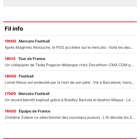
Fil info
19h00
Mercato Football
Après Maghnes Akliouche, le PSG accèlère sur le mercato : Voilà les deux nouvelles recrues qui vont signer la semaine prochaine ?
18h15
Tour de France
Un coéquipier de Tadej Pogacar débarque chez Decathlon-CMA CGM pour épauler Paul Seixas : «Mes meilleures années sont à venir»
18h00
Football
Lionel Messi est endeuillé par la mort de son père : Vie à Barcelone, transfert au PSG... voilà comment Jorge Messi a joué un rôle essentiel dans sa carrière !
17h00
Mercato Football
Un record bientôt explosé grâce à Bradley Barcola et Ibrahim Mbaye : Le PSG sur le point de réaliser un mercato historique ?
16h00
Équipe de France
Zinédine Zidane va sélectionner des nouveaux joueurs : L’IA dévoile les 5 cracks qui pourraient rapidement le rejoindre en équipe de France !