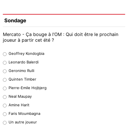
Sondage
Mercato - Ça bouge à l’OM : Qui doit être le prochain
joueur à partir cet été ?
Geoffrey Kondogbia
Geoffrey Kondogbia
38%
Leonardo Balerdi
Leonardo Balerdi
Geronimo Rulli
32%
Quinten Timber
Geronimo Rulli
Pierre-Emile Hojbjerg
5%
Neal Maupay
Quinten Timber
Amine Harit
1%
Faris Moumbagna
Pierre-Emile Hojbjerg
Un autre joueur
9%