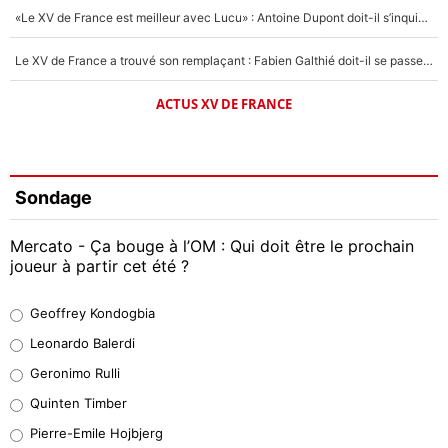
«Le XV de France est meilleur avec Lucu» : Antoine Dupont doit-il s’inquiéter pour sa place ?
Le XV de France a trouvé son remplaçant : Fabien Galthié doit-il se passer d'Antoine Dupont ?
ACTUS XV DE FRANCE
Sondage
Mercato - Ça bouge à l’OM : Qui doit être le prochain
joueur à partir cet été ?
Geoffrey Kondogbia
Geoffrey Kondogbia
38%
Leonardo Balerdi
Leonardo Balerdi
Geronimo Rulli
32%
Quinten Timber
Geronimo Rulli
Pierre-Emile Hojbjerg
5%