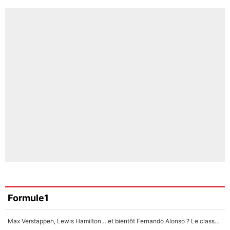
Formule1
Max Verstappen, Lewis Hamilton… et bientôt Fernando Alonso ? Le classement des pilotes les mieux payés en Formule 1 risque de changer !