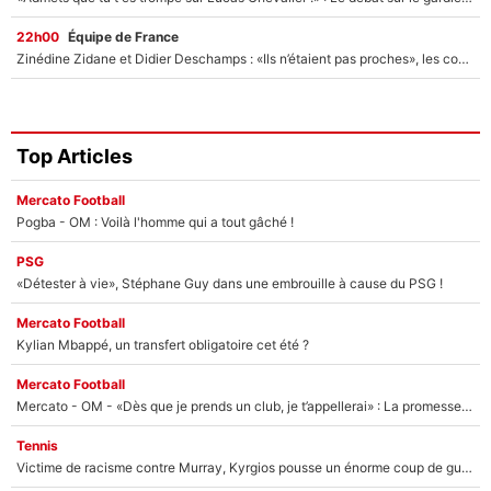
22h00
Équipe de France
Zinédine Zidane et Didier Deschamps : «Ils n’étaient pas proches», les confidences d’un membre de l’équipe de France 1998 sur leur relation spéciale
Top Articles
Mercato Football
Pogba - OM : Voilà l'homme qui a tout gâché !
PSG
«Détester à vie», Stéphane Guy dans une embrouille à cause du PSG !
Mercato Football
Kylian Mbappé, un transfert obligatoire cet été ?
Mercato Football
Mercato - OM - «Dès que je prends un club, je t’appellerai» : La promesse de Marcelino au moment de claquer la porte
Tennis
Victime de racisme contre Murray, Kyrgios pousse un énorme coup de gueule !