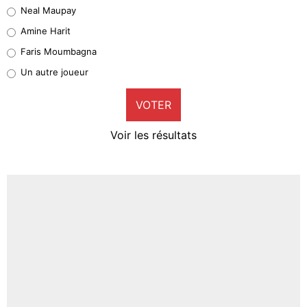
Neal Maupay
Quinten Timber
Amine Harit
1%
Faris Moumbagna
Pierre-Emile Hojbjerg
Un autre joueur
9%
VOTER
Neal Maupay
4%
Voir les résultats
Amine Harit
3%
Faris Moumbagna
4%
Un autre joueur
5%
1620 personnes ont participé aux votes.