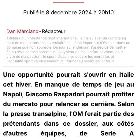
Publié le 8 décembre 2024 à 20h10
Dan Marciano
-
Rédacteur
Titulaire d'un Master de droit international, je me suis rendu compte au
bout de mon parcours universitaire qu'il était important d'évoluer dans un
domaine que l'on apprécie. Du jour au lendemain, j'ai décidé de mettre
fin au rêve de mes parents, qui voyaient en moi un futur avocat, pour
vivre de ma passion : le sport. Depuis, je couvre les mercatos et
l'actualité sportive en essayant d'informer au mieux les lecteurs.
Une opportunité pourrait s'ouvrir en Italie
cet hiver. En manque de temps de jeu au
Napoli, Giacomo Raspadori pourrait profiter
du mercato pour relancer sa carrière. Selon
la presse transalpine, l'OM ferait partie des
prétendants dans ce dossier, aux côtés
d'autres équipes, de Serie A