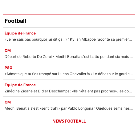
Football
Équipe de France
«Je ne sais pas pourquoi j’ai dit ça...» : Kylian Mbappé raconte sa première rencontre avec Zinédine Zidane (et c’est très drôle)
OM
Départ de Roberto De Zerbi - Medhi Benatia s'est battu pendant six mois pour le retenir à l'OM, le PSG a été le naufrage de trop : «Je pars avec toi»
PSG
«Admets que tu t'es trompé sur Lucas Chevalier !» : Le débat sur le gardien du PSG vire au clash à l'After Foot
Équipe de France
Zinédine Zidane et Didier Deschamps : «Ils n’étaient pas proches», les confidences d’un membre de l’équipe de France 1998 sur leur relation spéciale
OM
Medhi Benatia s'est «senti trahi» par Pablo Longoria : Quelques semaines après son départ, l'ancien directeur de football de l'OM règle ses comptes
NEWS FOOTBALL