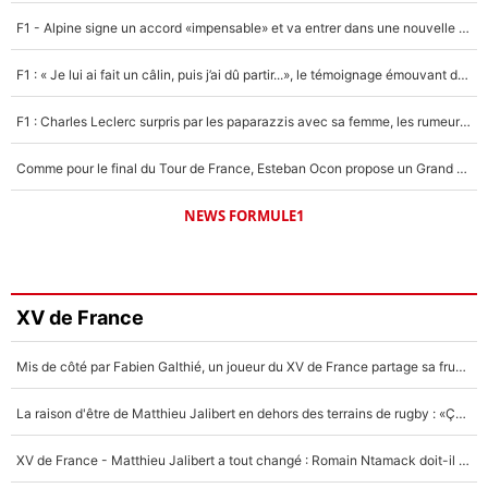
F1 - Alpine signe un accord «impensable» et va entrer dans une nouvelle dimension : Grande nouvelle pour Pierre Gasly !
F1 : « Je lui ai fait un câlin, puis j’ai dû partir...», le témoignage émouvant de Max Verstappen sur sa fille
F1 : Charles Leclerc surpris par les paparazzis avec sa femme, les rumeurs étaient vraies !
Comme pour le final du Tour de France, Esteban Ocon propose un Grand Prix de Formule 1 à Paris : «Autour de l’Arc de Triomphe, ce serait génial» !
NEWS FORMULE1
XV de France
Mis de côté par Fabien Galthié, un joueur du XV de France partage sa frustration : «ils ne me l’ont pas dit tout de suite»
La raison d'être de Matthieu Jalibert en dehors des terrains de rugby : «Ça m'atteint autant que si tu touches à un membre de ma famille»
XV de France - Matthieu Jalibert a tout changé : Romain Ntamack doit-il s’inquiéter pour sa place à un an de la Coupe du monde ?