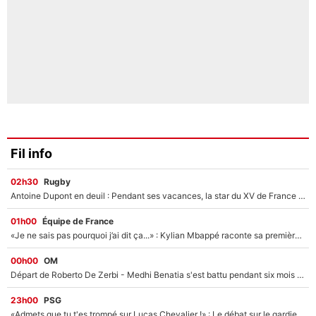
Fil info
02h30
Rugby
Antoine Dupont en deuil : Pendant ses vacances, la star du XV de France a perdu sa grand-mère
01h00
Équipe de France
«Je ne sais pas pourquoi j’ai dit ça...» : Kylian Mbappé raconte sa première rencontre avec Zinédine Zidane (et c’est très drôle)
00h00
OM
Départ de Roberto De Zerbi - Medhi Benatia s'est battu pendant six mois pour le retenir à l'OM, le PSG a été le naufrage de trop : «Je pars avec toi»
23h00
PSG
«Admets que tu t'es trompé sur Lucas Chevalier !» : Le débat sur le gardien du PSG vire au clash à l'After Foot