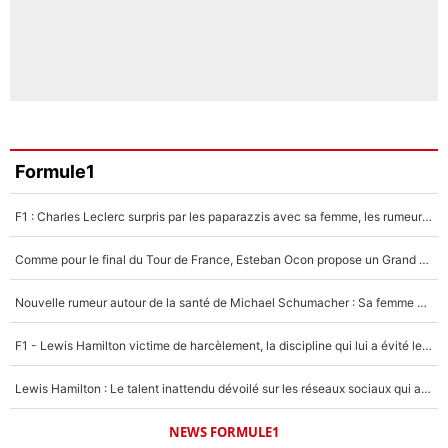
Formule1
F1 : Charles Leclerc surpris par les paparazzis avec sa femme, les rumeurs étaient vraies !
Comme pour le final du Tour de France, Esteban Ocon propose un Grand Prix de Formule 1 à Paris : «Autour de l’Arc de Triomphe, ce serait génial» !
Nouvelle rumeur autour de la santé de Michael Schumacher : Sa femme Corinna sort du silence
F1 - Lewis Hamilton victime de harcèlement, la discipline qui lui a évité le pire : «J'aurais probablement mal tourné»
Lewis Hamilton : Le talent inattendu dévoilé sur les réseaux sociaux qui a impressionné Kim Kardashian pendant leurs vacances en amoureux !
NEWS FORMULE1