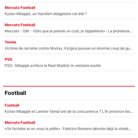
Mercato Football
Kylian Mbappé, un transfert obligatoire cet été ?
Mercato Football
Mercato - OM - «Dès que je prends un club, je t’appellerai» : La promesse de Marcelino au moment de claquer la porte
Tennis
Victime de racisme contre Murray, Kyrgios pousse un énorme coup de gueule !
PSG
PSG : Mbappé achève le Real Madrid, le vestiaire exulte
Football
Football
Kylian Mbappé et Lamine Yamal ont de la concurrence ? L’IA annonce les 5 joueurs qui vont dominer le football dans les années à venir !
Mercato Football
«On l’achète et on vous le prête» : Fabrizio Romano dévoile déjà la stratégie du PSG avec le transfert de Zion Suzuki !