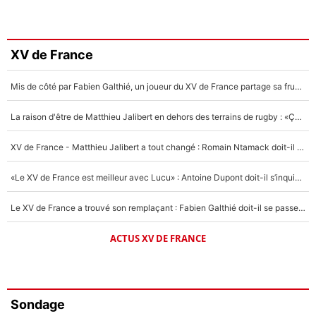
XV de France
Mis de côté par Fabien Galthié, un joueur du XV de France partage sa frustration : «ils ne me l’ont pas dit tout de suite»
La raison d'être de Matthieu Jalibert en dehors des terrains de rugby : «Ça m'atteint autant que si tu touches à un membre de ma famille»
XV de France - Matthieu Jalibert a tout changé : Romain Ntamack doit-il s’inquiéter pour sa place à un an de la Coupe du monde ?
«Le XV de France est meilleur avec Lucu» : Antoine Dupont doit-il s’inquiéter pour sa place ?
Le XV de France a trouvé son remplaçant : Fabien Galthié doit-il se passer d'Antoine Dupont ?
ACTUS XV DE FRANCE
Sondage