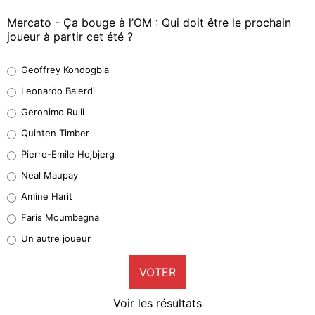
Mercato - Ça bouge à l’OM : Qui doit être le prochain
joueur à partir cet été ?
Geoffrey Kondogbia
Geoffrey Kondogbia
38%
Leonardo Balerdi
Leonardo Balerdi
Geronimo Rulli
32%
Quinten Timber
Geronimo Rulli
Pierre-Emile Hojbjerg
4%
Neal Maupay
Quinten Timber
Amine Harit
1%
Faris Moumbagna
Pierre-Emile Hojbjerg
Un autre joueur
9%
VOTER
Neal Maupay
4%
Voir les résultats
Amine Harit