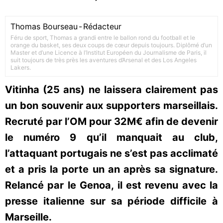
Thomas Bourseau
-
Rédacteur
Féru de sport, Thomas a grandi entre le ballon rond du football et le
orange du basket, ses deux coups de cœur depuis toujours. Diplômé d’un
Master et d’une Licence à l’Institut Européen du Journalisme de Paris, il
suit toujours de très près les aventures d’Arsenal et des Los Angeles
Lakers.
Vitinha (25 ans) ne laissera clairement pas
un bon souvenir aux supporters marseillais.
Recruté par l’OM pour 32M€ afin de devenir
le numéro 9 qu’il manquait au club,
l’attaquant portugais ne s’est pas acclimaté
et a pris la porte un an après sa signature.
Relancé par le Genoa, il est revenu avec la
presse italienne sur sa période difficile à
Marseille.