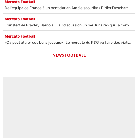
Mercato Football
De l’équipe de France à un pont d’or en Arabie saoudite : Didier Deschamps a donné sa réponse !
Mercato Football
Transfert de Bradley Barcola : La «discussion un peu lunaire» qui l'a convaincu de quitter le PSG, son entourage est pointé du doigt
Mercato Football
«Ça peut attirer des bons joueurs» : Le mercato du PSG va faire des victimes dans l'effectif de Luis Enrique ?
NEWS FOOTBALL