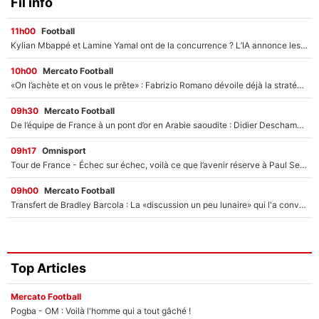
Fil info
11h00
Football
Kylian Mbappé et Lamine Yamal ont de la concurrence ? L’IA annonce les 5 joueurs qui vont dominer le football dans les années à venir !
10h00
Mercato Football
«On l’achète et on vous le prête» : Fabrizio Romano dévoile déjà la stratégie du PSG avec le transfert de Zion Suzuki !
09h30
Mercato Football
De l’équipe de France à un pont d’or en Arabie saoudite : Didier Deschamps a donné sa réponse !
09h17
Omnisport
Tour de France - Échec sur échec, voilà ce que l’avenir réserve à Paul Seixas : «Tant qu’il y aura un Pogacar comme celui-là...»
09h00
Mercato Football
Transfert de Bradley Barcola : La «discussion un peu lunaire» qui l'a convaincu de quitter le PSG, son entourage est pointé du doigt
Top Articles
Mercato Football
Pogba - OM : Voilà l'homme qui a tout gâché !