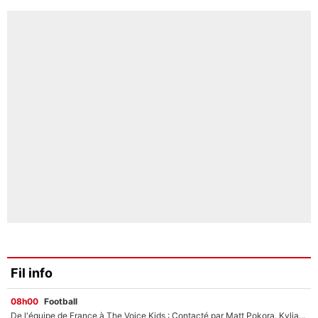
Fil info
08h00
Football
De l'équipe de France à The Voice Kids : Contacté par Matt Pokora, Kylian Mbappé a accepté de jouer un rôle inédit sur TF1 !