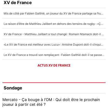
XV de France
Mis de côté par Fabien Galthié, un joueur du XV de France partage sa frustration : «ils ne me l’ont pas dit tout de suite»
La raison d'être de Matthieu Jalibert en dehors des terrains de rugby : «Ça m'atteint autant que si tu touches à un membre de ma famille»
XV de France - Matthieu Jalibert a tout changé : Romain Ntamack doit-il s’inquiéter pour sa place à un an de la Coupe du monde ?
«Le XV de France est meilleur avec Lucu» : Antoine Dupont doit-il s’inquiéter pour sa place ?
Le XV de France a trouvé son remplaçant : Fabien Galthié doit-il se passer d'Antoine Dupont ?
ACTUS XV DE FRANCE
Sondage
Mercato - Ça bouge à l’OM : Qui doit être le prochain
joueur à partir cet été ?