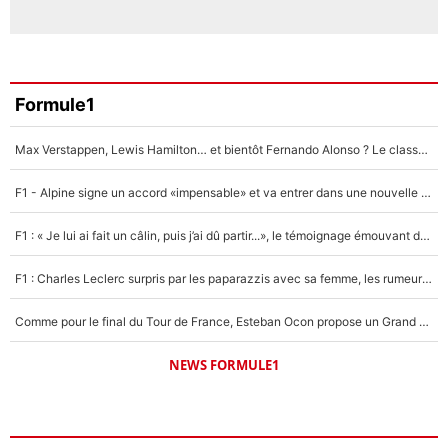
Formule1
Max Verstappen, Lewis Hamilton… et bientôt Fernando Alonso ? Le classement des pilotes les mieux payés en Formule 1 risque de changer !
F1 - Alpine signe un accord «impensable» et va entrer dans une nouvelle dimension : Grande nouvelle pour Pierre Gasly !
F1 : « Je lui ai fait un câlin, puis j’ai dû partir...», le témoignage émouvant de Max Verstappen sur sa fille
F1 : Charles Leclerc surpris par les paparazzis avec sa femme, les rumeurs étaient vraies !
Comme pour le final du Tour de France, Esteban Ocon propose un Grand Prix de Formule 1 à Paris : «Autour de l’Arc de Triomphe, ce serait génial» !
NEWS FORMULE1