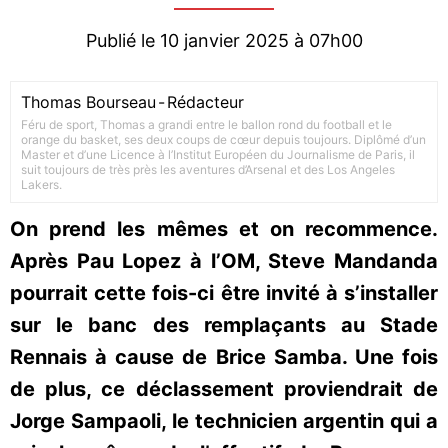
Publié le 10 janvier 2025 à 07h00
Thomas Bourseau
-
Rédacteur
Féru de sport, Thomas a grandi entre le ballon rond du football et le
orange du basket, ses deux coups de cœur depuis toujours. Diplômé d’un
Master et d’une Licence à l’Institut Européen du Journalisme de Paris, il
suit toujours de très près les aventures d’Arsenal et des Los Angeles
Lakers.
On prend les mêmes et on recommence.
Après Pau Lopez à l’OM, Steve Mandanda
pourrait cette fois-ci être invité à s’installer
sur le banc des remplaçants au Stade
Rennais à cause de Brice Samba. Une fois
de plus, ce déclassement proviendrait de
Jorge Sampaoli, le technicien argentin qui a