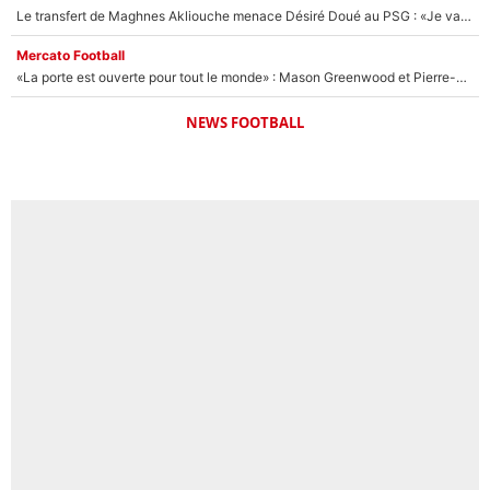
Le transfert de Maghnes Akliouche menace Désiré Doué au PSG : «Je valide à 200%»
Mercato Football
«La porte est ouverte pour tout le monde» : Mason Greenwood et Pierre-Emerick Aubameyang ont quitté l'OM, Amine Gouiri balance sur la suite du mercato et sur la réaction du vestiaire !
NEWS FOOTBALL