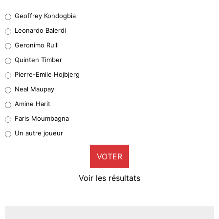
Geoffrey Kondogbia
Geoffrey Kondogbia
38%
Leonardo Balerdi
Leonardo Balerdi
Geronimo Rulli
32%
Quinten Timber
Geronimo Rulli
Pierre-Emile Hojbjerg
5%
Neal Maupay
Quinten Timber
Amine Harit
1%
Faris Moumbagna
Pierre-Emile Hojbjerg
Un autre joueur
9%
VOTER
Neal Maupay
4%
Voir les résultats
Amine Harit
3%
Faris Moumbagna