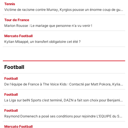
Tennis
Victime de racisme contre Murray, Kyrgios pousse un énorme coup de gueule !
Tour de France
Marion Rousse : Le mariage que personne n'a vu venir !
Mercato Football
Kylian Mbappé, un transfert obligatoire cet été ?
Football
Football
De l'équipe de France à The Voice Kids : Contacté par Matt Pokora, Kylian Mbappé a accepté de jouer un rôle inédit sur TF1 !
Football
La Liga sur beIN Sports c’est terminé, DAZN a fait son choix pour Benjamin Da Silva et Omar Da Fonseca !
Football
Raymond Domenech a posé ses conditions pour rejoindre L'EQUIPE du Soir : Il refuse de faire l'émission avec un autre chroniqueur !
Mercato Football