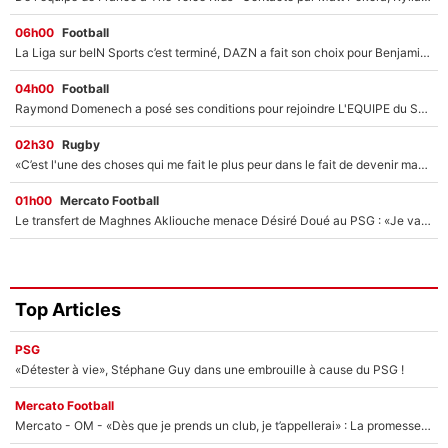
06h00
Football
La Liga sur beIN Sports c’est terminé, DAZN a fait son choix pour Benjamin Da Silva et Omar Da Fonseca !
04h00
Football
Raymond Domenech a posé ses conditions pour rejoindre L'EQUIPE du Soir : Il refuse de faire l'émission avec un autre chroniqueur !
02h30
Rugby
«C’est l'une des choses qui me fait le plus peur dans le fait de devenir maman» : En couple avec Antoine Dupont, Iris Mittenaere s'inquiète déjà pour ses futurs enfants !
01h00
Mercato Football
Le transfert de Maghnes Akliouche menace Désiré Doué au PSG : «Je valide à 200%»
Top Articles
PSG
«Détester à vie», Stéphane Guy dans une embrouille à cause du PSG !
Mercato Football
Mercato - OM - «Dès que je prends un club, je t’appellerai» : La promesse de Marcelino au moment de claquer la porte