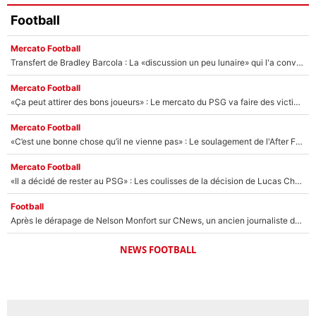
Football
Mercato Football
Transfert de Bradley Barcola : La «discussion un peu lunaire» qui l'a convaincu de quitter le PSG, son entourage est pointé du doigt
Mercato Football
«Ça peut attirer des bons joueurs» : Le mercato du PSG va faire des victimes dans l'effectif de Luis Enrique ?
Mercato Football
«C’est une bonne chose qu’il ne vienne pas» : Le soulagement de l'After Foot après le transfert avorté de Yan Diomandé au PSG
Mercato Football
«Il a décidé de rester au PSG» : Les coulisses de la décision de Lucas Chevalier pour son transfert
Football
Après le dérapage de Nelson Monfort sur CNews, un ancien journaliste de France Télévisions relance la polémique sur les incendies en Gironde
NEWS FOOTBALL