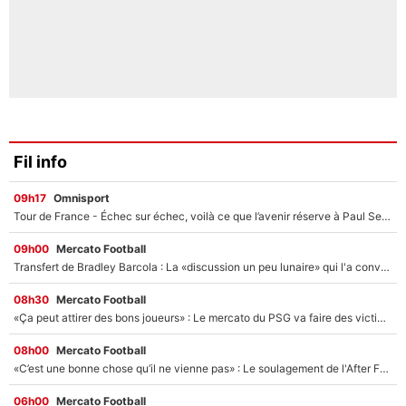
Fil info
09h17
Omnisport
Tour de France - Échec sur échec, voilà ce que l’avenir réserve à Paul Seixas : «Tant qu’il y aura un Pogacar comme celui-là...»
09h00
Mercato Football
Transfert de Bradley Barcola : La «discussion un peu lunaire» qui l'a convaincu de quitter le PSG, son entourage est pointé du doigt
08h30
Mercato Football
«Ça peut attirer des bons joueurs» : Le mercato du PSG va faire des victimes dans l'effectif de Luis Enrique ?
08h00
Mercato Football
«C’est une bonne chose qu’il ne vienne pas» : Le soulagement de l'After Foot après le transfert avorté de Yan Diomandé au PSG
06h00
Mercato Football