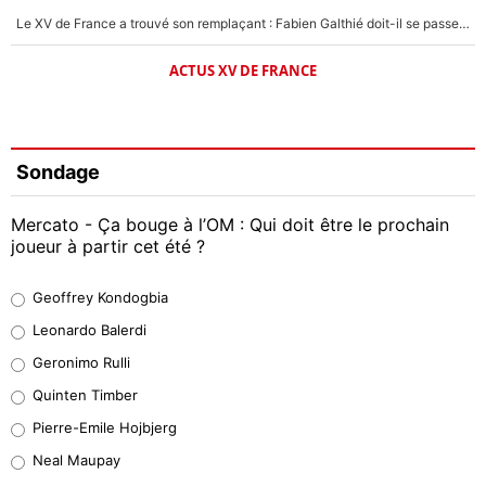
Le XV de France a trouvé son remplaçant : Fabien Galthié doit-il se passer d'Antoine Dupont ?
ACTUS XV DE FRANCE
Sondage
Mercato - Ça bouge à l’OM : Qui doit être le prochain
joueur à partir cet été ?
Geoffrey Kondogbia
Geoffrey Kondogbia
38%
Leonardo Balerdi
Leonardo Balerdi
Geronimo Rulli
32%
Quinten Timber
Geronimo Rulli
Pierre-Emile Hojbjerg
4%
Neal Maupay
Quinten Timber