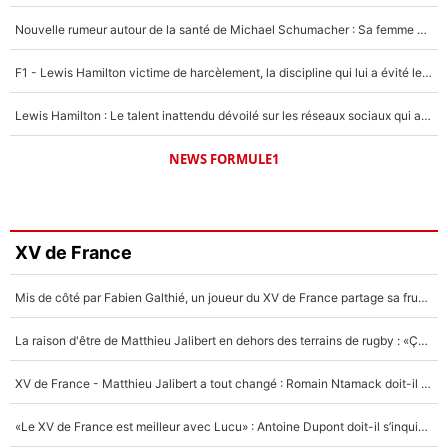
Nouvelle rumeur autour de la santé de Michael Schumacher : Sa femme Corinna sort du silence
F1 - Lewis Hamilton victime de harcèlement, la discipline qui lui a évité le pire : «J'aurais probablement mal tourné»
Lewis Hamilton : Le talent inattendu dévoilé sur les réseaux sociaux qui a impressionné Kim Kardashian pendant leurs vacances en amoureux !
NEWS FORMULE1
XV de France
Mis de côté par Fabien Galthié, un joueur du XV de France partage sa frustration : «ils ne me l’ont pas dit tout de suite»
La raison d'être de Matthieu Jalibert en dehors des terrains de rugby : «Ça m'atteint autant que si tu touches à un membre de ma famille»
XV de France - Matthieu Jalibert a tout changé : Romain Ntamack doit-il s’inquiéter pour sa place à un an de la Coupe du monde ?
«Le XV de France est meilleur avec Lucu» : Antoine Dupont doit-il s’inquiéter pour sa place ?