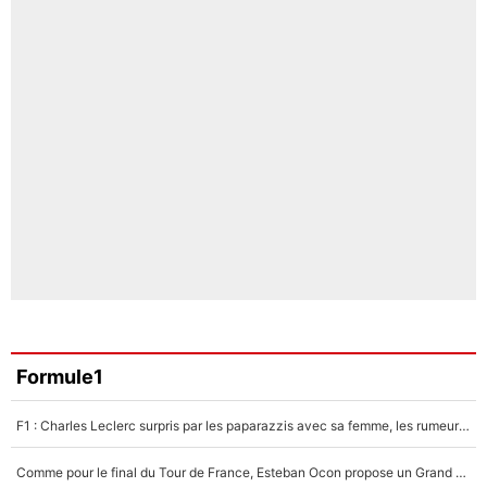
Formule1
F1 : Charles Leclerc surpris par les paparazzis avec sa femme, les rumeurs étaient vraies !
Comme pour le final du Tour de France, Esteban Ocon propose un Grand Prix de Formule 1 à Paris : «Autour de l’Arc de Triomphe, ce serait génial» !