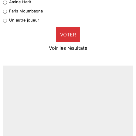
Amine Harit
1%
Faris Moumbagna
Pierre-Emile Hojbjerg
Un autre joueur
9%
VOTER
Neal Maupay
4%
Voir les résultats
Amine Harit
3%
Faris Moumbagna
4%
Un autre joueur
5%
1471 personnes ont participé aux votes.