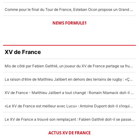
Comme pour le final du Tour de France, Esteban Ocon propose un Grand Prix de Formule 1 à Paris : «Autour de l’Arc de Triomphe, ce serait génial» !
NEWS FORMULE1
XV de France
Mis de côté par Fabien Galthié, un joueur du XV de France partage sa frustration : «ils ne me l’ont pas dit tout de suite»
La raison d'être de Matthieu Jalibert en dehors des terrains de rugby : «Ça m'atteint autant que si tu touches à un membre de ma famille»
XV de France - Matthieu Jalibert a tout changé : Romain Ntamack doit-il s’inquiéter pour sa place à un an de la Coupe du monde ?
«Le XV de France est meilleur avec Lucu» : Antoine Dupont doit-il s’inquiéter pour sa place ?
Le XV de France a trouvé son remplaçant : Fabien Galthié doit-il se passer d'Antoine Dupont ?
ACTUS XV DE FRANCE