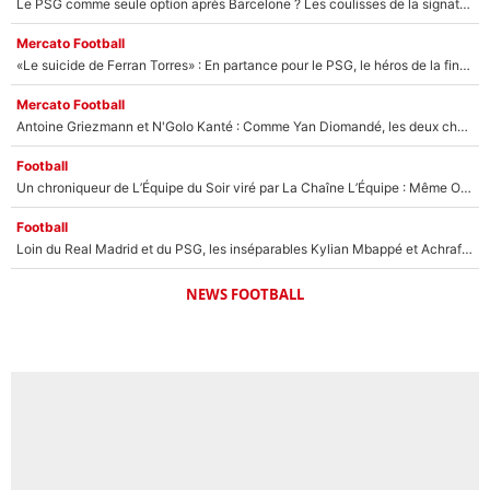
Le PSG comme seule option après Barcelone ? Les coulisses de la signature historique de Lionel Messi sont révélées au grand jour !
Mercato Football
«Le suicide de Ferran Torres» : En partance pour le PSG, le héros de la finale de la Coupe du monde s'attire les foudres de la presse espagnole !
Mercato Football
Antoine Griezmann et N'Golo Kanté : Comme Yan Diomandé, les deux champions du monde ont refusé de signer au PSG !
Football
Un chroniqueur de L’Équipe du Soir viré par La Chaîne L’Équipe : Même Olivier Ménard n’avait pas pu empêcher son départ, «je l’ai appris sur Twitter, je l’ai vécu assez mal»
Football
Loin du Real Madrid et du PSG, les inséparables Kylian Mbappé et Achraf Hakimi changent d'équipe le temps d'une journée !
NEWS FOOTBALL