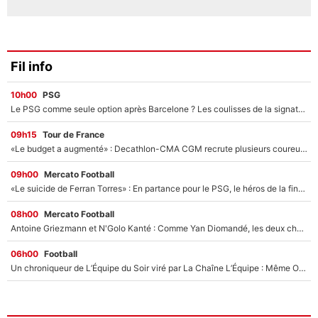
Fil info
10h00
PSG
Le PSG comme seule option après Barcelone ? Les coulisses de la signature historique de Lionel Messi sont révélées au grand jour !
09h15
Tour de France
«Le budget a augmenté» : Decathlon-CMA CGM recrute plusieurs coureurs pour offrir à Paul Seixas une équipe pour gagner le Tour de France 2027
09h00
Mercato Football
«Le suicide de Ferran Torres» : En partance pour le PSG, le héros de la finale de la Coupe du monde s'attire les foudres de la presse espagnole !
08h00
Mercato Football
Antoine Griezmann et N'Golo Kanté : Comme Yan Diomandé, les deux champions du monde ont refusé de signer au PSG !
06h00
Football
Un chroniqueur de L’Équipe du Soir viré par La Chaîne L’Équipe : Même Olivier Ménard n’avait pas pu empêcher son départ, «je l’ai appris sur Twitter, je l’ai vécu assez mal»