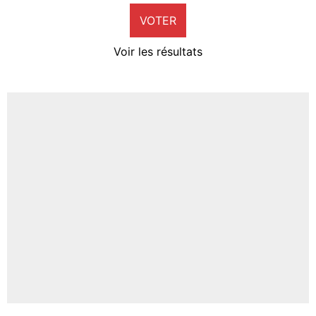
VOTER
Neal Maupay
4%
Voir les résultats
Amine Harit
3%
Faris Moumbagna
4%
Un autre joueur
5%
1630 personnes ont participé aux votes.