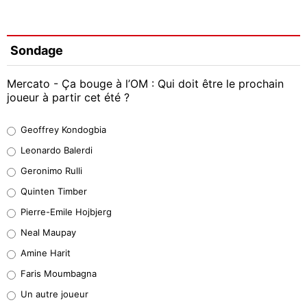
Sondage
Mercato - Ça bouge à l’OM : Qui doit être le prochain
joueur à partir cet été ?
Geoffrey Kondogbia
Geoffrey Kondogbia
38%
Leonardo Balerdi
Leonardo Balerdi
Geronimo Rulli
32%
Quinten Timber
Geronimo Rulli
Pierre-Emile Hojbjerg
5%
Neal Maupay
Quinten Timber
Amine Harit
1%
Faris Moumbagna
Pierre-Emile Hojbjerg
Un autre joueur
9%