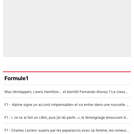
Formule1
Max Verstappen, Lewis Hamilton… et bientôt Fernando Alonso ? Le classement des pilotes les mieux payés en Formule 1 risque de changer !
F1 - Alpine signe un accord «impensable» et va entrer dans une nouvelle dimension : Grande nouvelle pour Pierre Gasly !
F1 : « Je lui ai fait un câlin, puis j’ai dû partir...», le témoignage émouvant de Max Verstappen sur sa fille
F1 : Charles Leclerc surpris par les paparazzis avec sa femme, les rumeurs étaient vraies !