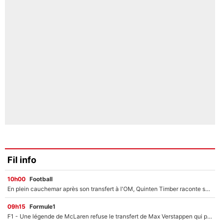
Fil info
10h00
Football
En plein cauchemar après son transfert à l'OM, Quinten Timber raconte ses doutes après sa signature à Marseille
09h15
Formule1
F1 - Une légende de McLaren refuse le transfert de Max Verstappen qui pourrait «faire des vagues» et plomber l'ambiance dans l'équipe