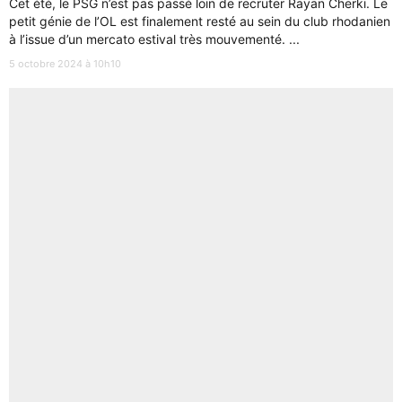
Cet été, le PSG n’est pas passé loin de recruter Rayan Cherki. Le
petit génie de l’OL est finalement resté au sein du club rhodanien
à l’issue d’un mercato estival très mouvementé. ...
5 octobre 2024 à 10h10