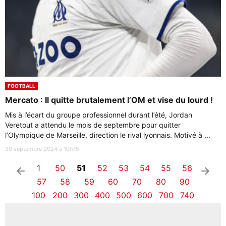
FOOTBALL
Mercato : Il quitte brutalement l’OM et vise du lourd !
Mis à l’écart du groupe professionnel durant l’été, Jordan
Veretout a attendu le mois de septembre pour quitter
l’Olympique de Marseille, direction le rival lyonnais. Motivé à ...
30 septembre 2024 à 10h15
1
50
51
52
53
54
55
56
arrow_left
arrow_right
57
58
59
60
70
80
90
100
200
300
400
500
600
700
740