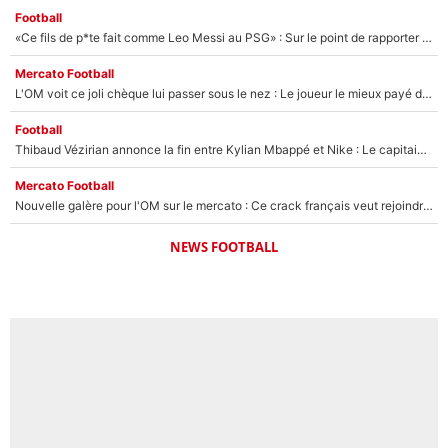
Football
«Ce fils de p*te fait comme Leo Messi au PSG» : Sur le point de rapporter gros à l'OM, Facundo Medina raconte son clash avec des supporters !
Mercato Football
L'OM voit ce joli chèque lui passer sous le nez : Le joueur le mieux payé du club refuse de partir, son transfert est annulé à la dernière minute !
Football
Thibaud Vézirian annonce la fin entre Kylian Mbappé et Nike : Le capitaine de l'équipe de France lui répond sur Instagram !
Mercato Football
Nouvelle galère pour l'OM sur le mercato : Ce crack français veut rejoindre le PSG, il a déjà donné son accord pour signer à Paris !
NEWS FOOTBALL