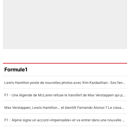
Formule1
Lewis Hamilton poste de nouvelles photos avec Kim Kardashian : Ses fans le voient déjà redevenir champion du monde de F1 grâce à elle !
F1 - Une légende de McLaren refuse le transfert de Max Verstappen qui pourrait «faire des vagues» et plomber l'ambiance dans l'équipe
Max Verstappen, Lewis Hamilton… et bientôt Fernando Alonso ? Le classement des pilotes les mieux payés en Formule 1 risque de changer !
F1 - Alpine signe un accord «impensable» et va entrer dans une nouvelle dimension : Grande nouvelle pour Pierre Gasly !