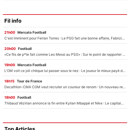
Fil info
21h00
Mercato Football
C'est imminent pour Ferran Torres : Le PSG fait une bonne affaire, Fabrizio Romano révèle le vrai prix du joueur !
20h00
Football
«Ce fils de p*te fait comme Leo Messi au PSG» : Sur le point de rapporter gros à l'OM, Facundo Medina raconte son clash avec des supporters !
19h00
Mercato Football
L'OM voit ce joli chèque lui passer sous le nez : Le joueur le mieux payé du club refuse de partir, son transfert est annulé à la dernière minute !
18h15
Tour de France
Decathlon-CMA CGM veut recruter un coureur de renom : Un nouveau renfort important arrive pour Paul Seixas ?
18h00
Football
Thibaud Vézirian annonce la fin entre Kylian Mbappé et Nike : Le capitaine de l'équipe de France lui répond sur Instagram !
Top Articles