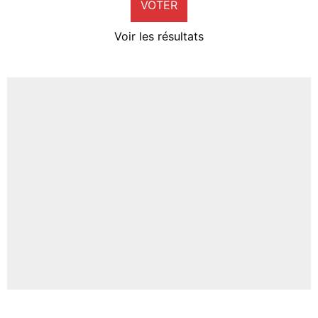
VOTER
Neal Maupay
4%
Voir les résultats
Amine Harit
3%
Faris Moumbagna
4%
Un autre joueur
5%
1770 personnes ont participé aux votes.