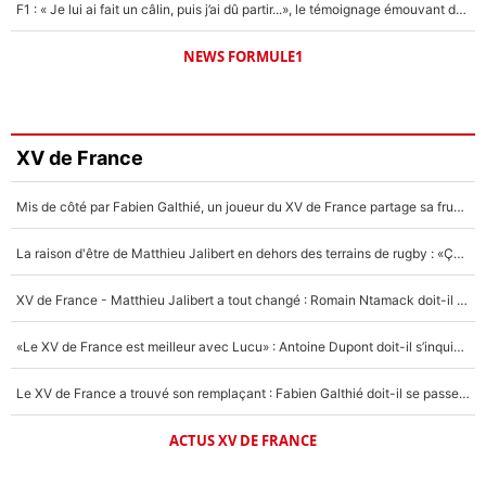
F1 : « Je lui ai fait un câlin, puis j’ai dû partir...», le témoignage émouvant de Max Verstappen sur sa fille
NEWS FORMULE1
XV de France
Mis de côté par Fabien Galthié, un joueur du XV de France partage sa frustration : «ils ne me l’ont pas dit tout de suite»
La raison d'être de Matthieu Jalibert en dehors des terrains de rugby : «Ça m'atteint autant que si tu touches à un membre de ma famille»
XV de France - Matthieu Jalibert a tout changé : Romain Ntamack doit-il s’inquiéter pour sa place à un an de la Coupe du monde ?
«Le XV de France est meilleur avec Lucu» : Antoine Dupont doit-il s’inquiéter pour sa place ?
Le XV de France a trouvé son remplaçant : Fabien Galthié doit-il se passer d'Antoine Dupont ?
ACTUS XV DE FRANCE