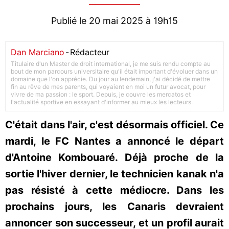
Publié le 20 mai 2025 à 19h15
Dan Marciano
-
Rédacteur
Titulaire d'un Master de droit international, je me suis rendu compte au
bout de mon parcours universitaire qu'il était important d'évoluer dans un
domaine que l'on apprécie. Du jour au lendemain, j'ai décidé de mettre
fin au rêve de mes parents, qui voyaient en moi un futur avocat, pour
vivre de ma passion : le sport. Depuis, je couvre les mercatos et
l'actualité sportive en essayant d'informer au mieux les lecteurs.
C'était dans l'air, c'est désormais officiel. Ce
mardi, le FC Nantes a annoncé le départ
d'Antoine Kombouaré. Déjà proche de la
sortie l'hiver dernier, le technicien kanak n'a
pas résisté à cette médiocre. Dans les
prochains jours, les Canaris devraient
annoncer son successeur, et un profil aurait