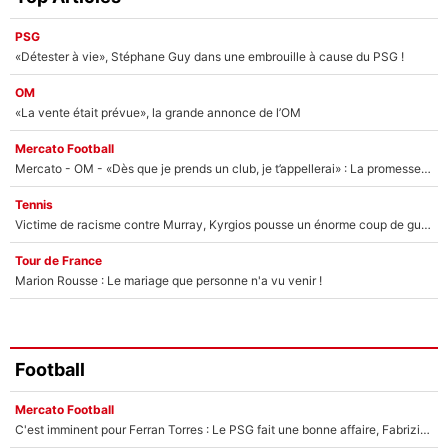
PSG
«Détester à vie», Stéphane Guy dans une embrouille à cause du PSG !
OM
«La vente était prévue», la grande annonce de l’OM
Mercato Football
Mercato - OM - «Dès que je prends un club, je t’appellerai» : La promesse de Marcelino au moment de claquer la porte
Tennis
Victime de racisme contre Murray, Kyrgios pousse un énorme coup de gueule !
Tour de France
Marion Rousse : Le mariage que personne n'a vu venir !
Football
Mercato Football
C'est imminent pour Ferran Torres : Le PSG fait une bonne affaire, Fabrizio Romano révèle le vrai prix du joueur !