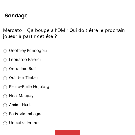
Sondage
Mercato - Ça bouge à l’OM : Qui doit être le prochain
joueur à partir cet été ?
Geoffrey Kondogbia
Geoffrey Kondogbia
37%
Leonardo Balerdi
Leonardo Balerdi
Geronimo Rulli
32%
Quinten Timber
Geronimo Rulli
Pierre-Emile Hojbjerg
5%
Neal Maupay
Quinten Timber
Amine Harit
1%
Faris Moumbagna
Pierre-Emile Hojbjerg
Un autre joueur
8%