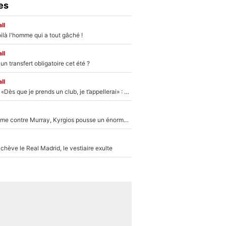
es
ll
ilà l'homme qui a tout gâché !
ll
n transfert obligatoire cet été ?
ll
Mercato - OM - «Dès que je prends un club, je t’appellerai» : La promesse de Marcelino au moment de claquer la porte
Victime de racisme contre Murray, Kyrgios pousse un énorme coup de gueule !
hève le Real Madrid, le vestiaire exulte