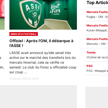
Top Articl
Mercato Footba
Pogba - OM : Vo
Mercato Footba
Kylian Mbappé, u
MERCATO FOOTBALL
Mercato Footba
Officiel : Après l'OM, il débarque à
l'ASSE !
L'ASSE avait annoncé qu'elle serait très
Tennis
s
active sur le marché des transferts lors du
mercato hivernal, cela se vérifie ce
PSG
ah,
samedi. Le club du Forez a officialisé coup
PSG : Mbappé ac
sur coup ...
14 janvier 2023 à 12h31