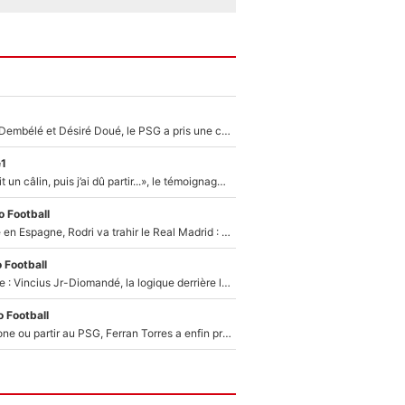
Sans Ousmane Dembélé et Désiré Doué, le PSG a pris une correction face à Majorque : Luis Enrique attend avec impatience des renforts !
e1
F1 : « Je lui ai fait un câlin, puis j’ai dû partir...», le témoignage émouvant de Max Verstappen sur sa fille
 Football
Coup de théâtre en Espagne, Rodri va trahir le Real Madrid : Le Ballon d'Or a choisi de signer au FC Barcelone !
 Football
Mercato Analyse : Vincius Jr-Diomandé, la logique derrière la concordance des temps
 Football
Rester à Barcelone ou partir au PSG, Ferran Torres a enfin pris sa décision : La course contre la montre est lancée !