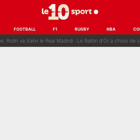
 Doué, le PSG a pris une correction face à Majorque : Luis Enrique a
, puis j’ai dû partir...», le témoignage émouvant de Max Verstapp
FOOTBALL
F1
RUGBY
NBA
CO
 Rodri va trahir le Real Madrid : Le Ballon d'Or a choisi de 
r-Diomandé, la logique derrière la concordance des temps
 au PSG, Ferran Torres a enfin pris sa décision : La course co