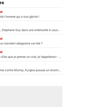
es
ll
ilà l'homme qui a tout gâché !
«Détester à vie», Stéphane Guy dans une embrouille à cause du PSG !
ll
n transfert obligatoire cet été ?
ll
Mercato - OM - «Dès que je prends un club, je t’appellerai» : La promesse de Marcelino au moment de claquer la porte
Victime de racisme contre Murray, Kyrgios pousse un énorme coup de gueule !