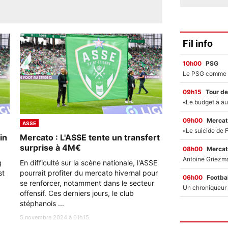
Fil info
10h00
PSG
09h15
Tour de
09h00
Mercat
ASSE
in
Mercato : L'ASSE tente un transfert
surprise à 4M€
08h00
Mercat
g
En difficulté sur la scène nationale, l'ASSE
st
pourrait profiter du mercato hivernal pour
06h00
Footbal
se renforcer, notamment dans le secteur
offensif. Ces derniers jours, le club
stéphanois ...
5 novembre 2024 à 01h15