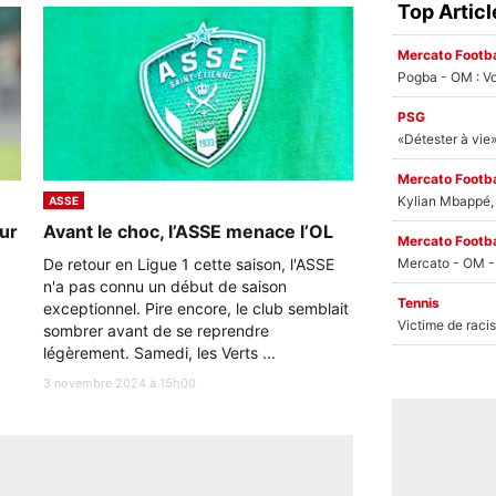
Top Articl
Mercato Footba
Pogba - OM : Vo
PSG
Mercato Footba
Kylian Mbappé, u
ASSE
sur
Avant le choc, l’ASSE menace l’OL
Mercato Footba
De retour en Ligue 1 cette saison, l'ASSE
n'a pas connu un début de saison
Tennis
exceptionnel. Pire encore, le club semblait
sombrer avant de se reprendre
légèrement. Samedi, les Verts ...
3 novembre 2024 à 15h00