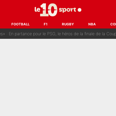
ès Barcelone ? Les coulisses de la signature historique de Lionel 
on-CMA CGM recrute plusieurs coureurs pour offrir à Paul Seixas une équ
FOOTBALL
F1
RUGBY
NBA
CO
n partance pour le PSG, le héros de la finale de la Coupe du monde s'atti
lo Kanté : Comme Yan Diomandé, les deux champions du mon
 par La Chaîne L’Équipe : Même Olivier Ménard n’avait pas pu empêcher son départ, «je 