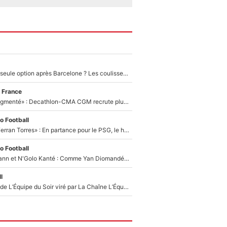
Le PSG comme seule option après Barcelone ? Les coulisses de la signature historique de Lionel Messi sont révélées au grand jour !
 France
«Le budget a augmenté» : Decathlon-CMA CGM recrute plusieurs coureurs pour offrir à Paul Seixas une équipe pour gagner le Tour de France 2027
o Football
«Le suicide de Ferran Torres» : En partance pour le PSG, le héros de la finale de la Coupe du monde s'attire les foudres de la presse espagnole !
o Football
Antoine Griezmann et N'Golo Kanté : Comme Yan Diomandé, les deux champions du monde ont refusé de signer au PSG !
l
Un chroniqueur de L’Équipe du Soir viré par La Chaîne L’Équipe : Même Olivier Ménard n’avait pas pu empêcher son départ, «je l’ai appris sur Twitter, je l’ai vécu assez mal»