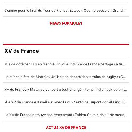
Comme pour le final du Tour de France, Esteban Ocon propose un Grand Prix de Formule 1 à Paris : «Autour de l’Arc de Triomphe, ce serait génial» !
NEWS FORMULE1
XV de France
Mis de côté par Fabien Galthié, un joueur du XV de France partage sa frustration : «ils ne me l’ont pas dit tout de suite»
La raison d'être de Matthieu Jalibert en dehors des terrains de rugby : «Ça m'atteint autant que si tu touches à un membre de ma famille»
XV de France - Matthieu Jalibert a tout changé : Romain Ntamack doit-il s’inquiéter pour sa place à un an de la Coupe du monde ?
«Le XV de France est meilleur avec Lucu» : Antoine Dupont doit-il s’inquiéter pour sa place ?
Le XV de France a trouvé son remplaçant : Fabien Galthié doit-il se passer d'Antoine Dupont ?
ACTUS XV DE FRANCE