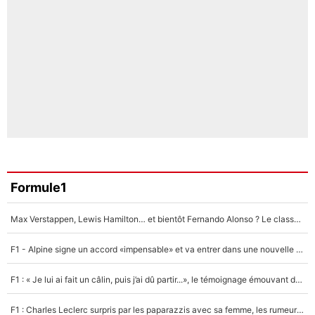
Formule1
Max Verstappen, Lewis Hamilton… et bientôt Fernando Alonso ? Le classement des pilotes les mieux payés en Formule 1 risque de changer !
F1 - Alpine signe un accord «impensable» et va entrer dans une nouvelle dimension : Grande nouvelle pour Pierre Gasly !
F1 : « Je lui ai fait un câlin, puis j’ai dû partir...», le témoignage émouvant de Max Verstappen sur sa fille
F1 : Charles Leclerc surpris par les paparazzis avec sa femme, les rumeurs étaient vraies !