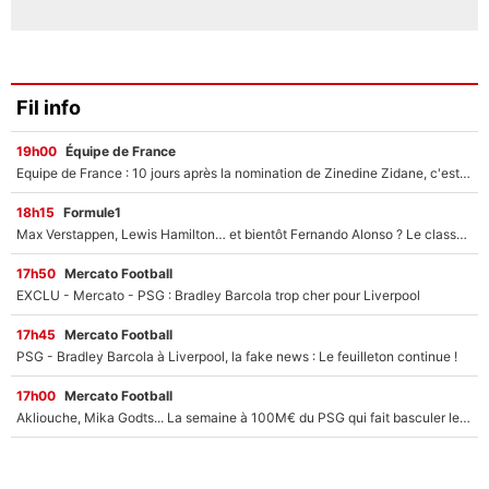
Fil info
19h00
Équipe de France
Equipe de France : 10 jours après la nomination de Zinedine Zidane, c'est au tour de son fils de prendre un nouveau départ !
18h15
Formule1
Max Verstappen, Lewis Hamilton… et bientôt Fernando Alonso ? Le classement des pilotes les mieux payés en Formule 1 risque de changer !
17h50
Mercato Football
EXCLU - Mercato - PSG : Bradley Barcola trop cher pour Liverpool
17h45
Mercato Football
PSG - Bradley Barcola à Liverpool, la fake news : Le feuilleton continue !
17h00
Mercato Football
Akliouche, Mika Godts... La semaine à 100M€ du PSG qui fait basculer le mercato du PSG !