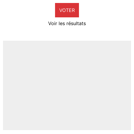
VOTER
Neal Maupay
4%
Voir les résultats
Amine Harit
3%
Faris Moumbagna
4%
Un autre joueur
5%
1611 personnes ont participé aux votes.