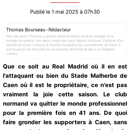
Publié le 1 mai 2025 à 07h30
Thomas Bourseau
-
Rédacteur
Féru de sport, Thomas a grandi entre le ballon rond du football et le
orange du basket, ses deux coups de cœur depuis toujours. Diplômé d’un
Master et d’une Licence à l’Institut Européen du Journalisme de Paris, il
suit toujours de très près les aventures d’Arsenal et des Los Angeles
Lakers.
Que ce soit au Real Madrid où il en est
l'attaquant ou bien du Stade Malherbe de
Caen où il est le propriétaire, ce n'est pas
vraiment la joie cette saison. Le club
normand va quitter le monde professionnel
pour la première fois en 41 ans. De quoi
faire gronder les supporters à Caen, sans