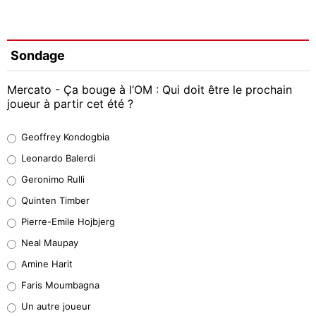
Sondage
Mercato - Ça bouge à l’OM : Qui doit être le prochain
joueur à partir cet été ?
Geoffrey Kondogbia
Geoffrey Kondogbia
38%
Leonardo Balerdi
Leonardo Balerdi
Geronimo Rulli
32%
Quinten Timber
Geronimo Rulli
Pierre-Emile Hojbjerg
5%
Neal Maupay
Quinten Timber
Amine Harit
1%
Faris Moumbagna
Pierre-Emile Hojbjerg
Un autre joueur
9%