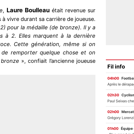
Laure Boulleau
pe
,
était revenue sur
 à vivre durant sa carrière de joueuse.
 pour la médaille (de bronze). Il y a
 à 2. Elles marquent à la dernière
troce. Cette génération, même si on
ait de remporter quelque chose et on
e bronze
», confiait l’ancienne joueuse
Fil info
04h00
Footbal
02h30
Cyclis
02h00
Mercat
01h00
Équipe