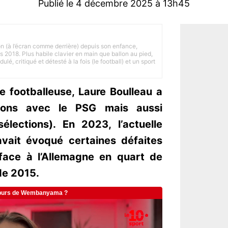
Publié le 4 décembre 2025 à 13h45
on (à l’écran comme derrière) depuis son enfance,
is 2018. Plus habile clavier en main que ballon au pied,
lé, critiqué et détesté à la fois (le football) et un sport
e footballeuse, Laure Boulleau a
usions avec le PSG mais aussi
élections). En 2023, l’actuelle
vait évoqué certaines défaites
 face à l’Allemagne en quart de
de 2015.