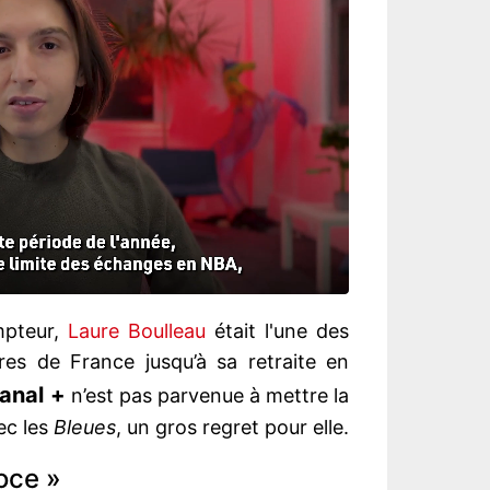
mpteur,
Laure Boulleau
était l'une des
ires de France jusqu’à sa retraite en
anal +
n’est pas parvenue à mettre la
ec les
Bleues
, un gros regret pour elle.
oce »