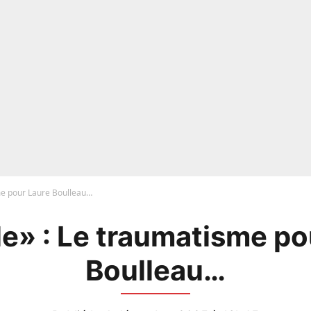
me pour Laure Boulleau…
le» : Le traumatisme po
Boulleau…