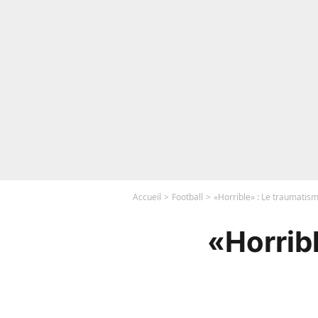
Accueil
Football
«Horrible» : Le traumatis
«Horrib