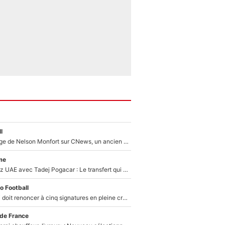
l
Après le dérapage de Nelson Monfort sur CNews, un ancien journaliste de France Télévisions relance la polémique sur les incendies en Gironde
me
Paul Seixas chez UAE avec Tadej Pogacar : Le transfert qui effraie le peloton, «c’est la pire des choses qui puisse arriver»
o Football
Grégory Lorenzi doit renoncer à cinq signatures en pleine crise financière : L’IA propose sept noms à l’OM pour un mercato réussi... à seulement 5M€ !
 de France