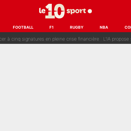
fort sur CNews, un ancien journaliste de France Télévisions relance la 
dej Pogacar : Le transfert qui effraie le peloton, «c’est la 
FOOTBALL
F1
RUGBY
NBA
CO
nq signatures en pleine crise financière : L’IA propose sept noms à l’OM po
reur» : Nouveau sélectionneur des Bleus, Zinédine Zidane s’était imaginé un av
 autre chroniqueur de L’EQUIPE du Soir : «Pendant un moment, je ne les 