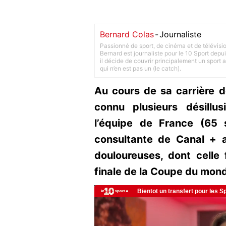
Bernard Colas
-
Journaliste
Passionné de sport, de cinéma et de télévisi
Bernard est journaliste pour le 10 Sport depu
il décide de couvrir principalement un sport adu
qui n’en est pas un (le catch).
Au cours de sa carrière d
connu plusieurs désill
l’équipe de France (65 s
consultante de Canal + a
douloureuses, dont celle
finale de la Coupe du mon