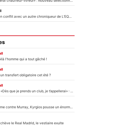
«Plus grand, je ferai chauffeur-livreur» : Nouveau sélectionneur des Bleus, Zinédine Zidane s’était imaginé un avenir très différent lorsqu'il était enfant
l
Johan Micoud en conflit avec un autre chroniqueur de L’EQUIPE du Soir : «Pendant un moment, je ne les ai pas remis ensemble dans l'émission»
es
ll
ilà l'homme qui a tout gâché !
ll
n transfert obligatoire cet été ?
ll
Mercato - OM - «Dès que je prends un club, je t’appellerai» : La promesse de Marcelino au moment de claquer la porte
Victime de racisme contre Murray, Kyrgios pousse un énorme coup de gueule !
hève le Real Madrid, le vestiaire exulte