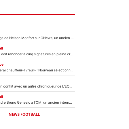
Après le dérapage de Nelson Monfort sur CNews, un ancien journaliste de France Télévisions relance la polémique sur les incendies en Gironde
ll
Grégory Lorenzi doit renoncer à cinq signatures en pleine crise financière : L’IA propose sept noms à l’OM pour un mercato réussi... à seulement 5M€ !
ce
«Plus grand, je ferai chauffeur-livreur» : Nouveau sélectionneur des Bleus, Zinédine Zidane s’était imaginé un avenir très différent lorsqu'il était enfant
Johan Micoud en conflit avec un autre chroniqueur de L’EQUIPE du Soir : «Pendant un moment, je ne les ai pas remis ensemble dans l'émission»
ll
Proche de rejoindre Bruno Genesio à l'OM, un ancien international français va finalement débarquer... sur RMC !
NEWS FOOTBALL