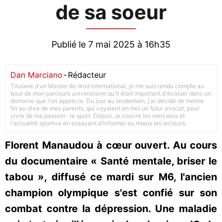
de sa soeur
Publié le 7 mai 2025 à 16h35
Dan Marciano
-
Rédacteur
Titulaire d'un Master de droit international, je me suis rendu compte au
bout de mon parcours universitaire qu'il était important d'évoluer dans un
domaine que l'on apprécie. Du jour au lendemain, j'ai décidé de mettre
fin au rêve de mes parents, qui voyaient en moi un futur avocat, pour
vivre de ma passion : le sport. Depuis, je couvre les mercatos et
l'actualité sportive en essayant d'informer au mieux les lecteurs.
Florent Manaudou à cœur ouvert. Au cours
du documentaire « Santé mentale, briser le
tabou », diffusé ce mardi sur M6, l'ancien
champion olympique s'est confié sur son
combat contre la dépression. Une maladie