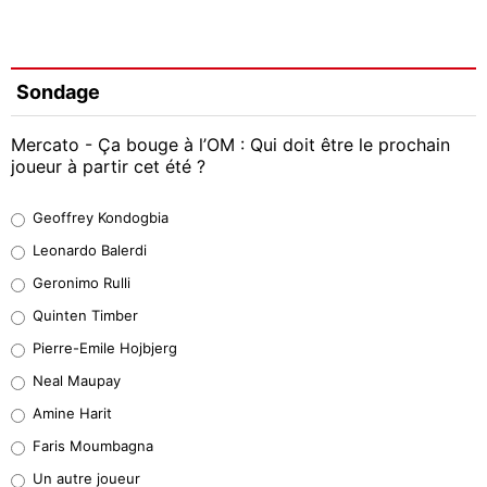
Sondage
Mercato - Ça bouge à l’OM : Qui doit être le prochain
joueur à partir cet été ?
Geoffrey Kondogbia
Geoffrey Kondogbia
38%
Leonardo Balerdi
Leonardo Balerdi
Geronimo Rulli
32%
Quinten Timber
Geronimo Rulli
Pierre-Emile Hojbjerg
4%
Neal Maupay
Quinten Timber
Amine Harit
1%
Faris Moumbagna
Pierre-Emile Hojbjerg
Un autre joueur