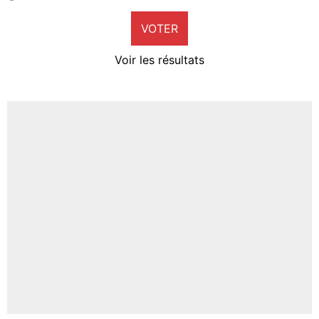
9%
VOTER
Neal Maupay
4%
Voir les résultats
Amine Harit
3%
Faris Moumbagna
4%
Un autre joueur
5%
1490 personnes ont participé aux votes.