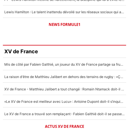
Lewis Hamilton : Le talent inattendu dévoilé sur les réseaux sociaux qui a impressionné Kim Kardashian pendant leurs vacances en amoureux !
NEWS FORMULE1
XV de France
Mis de côté par Fabien Galthié, un joueur du XV de France partage sa frustration : «ils ne me l’ont pas dit tout de suite»
La raison d'être de Matthieu Jalibert en dehors des terrains de rugby : «Ça m'atteint autant que si tu touches à un membre de ma famille»
XV de France - Matthieu Jalibert a tout changé : Romain Ntamack doit-il s’inquiéter pour sa place à un an de la Coupe du monde ?
«Le XV de France est meilleur avec Lucu» : Antoine Dupont doit-il s’inquiéter pour sa place ?
Le XV de France a trouvé son remplaçant : Fabien Galthié doit-il se passer d'Antoine Dupont ?
ACTUS XV DE FRANCE