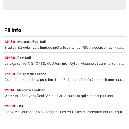
Fil info
13h30
Mercato Football
Bradley Barcola : Luis Enrique prêt à l’écarter au PSG, la décision qui va accélérer son transfert à Liverpool ?
13h00
Football
La Liga sur beIN SPORTS, c’est terminé : Kylian Mbappé et Lamine Yamal changent de chaîne, «le moment était venu d'ouvrir un nouveau chapitre»
12h30
Équipe de France
Avant l’annonce de sa première liste, Zidane a décidé d’accueillir une nouvelle tête en équipe de France
12h14
Mercato Football
Mercato - Analyse : Real-Vinicius Jr, la surprise qui n'en est pas une...
12h00
OM
Frank McCourt et Pablo Longoria : Les coulisses d’un divorce coûteux qui ruine l’OM à petit feu…