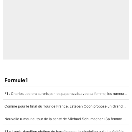
Formule1
F1 : Charles Leclerc surpris par les paparazzis avec sa femme, les rumeurs étaient vraies !
Comme pour le final du Tour de France, Esteban Ocon propose un Grand Prix de Formule 1 à Paris : «Autour de l’Arc de Triomphe, ce serait génial» !
Nouvelle rumeur autour de la santé de Michael Schumacher : Sa femme Corinna sort du silence
F1 - Lewis Hamilton victime de harcèlement, la discipline qui lui a évité le pire : «J'aurais probablement mal tourné»