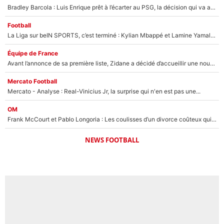
Bradley Barcola : Luis Enrique prêt à l’écarter au PSG, la décision qui va accélérer son transfert à Liverpool ?
Football
La Liga sur beIN SPORTS, c’est terminé : Kylian Mbappé et Lamine Yamal changent de chaîne, «le moment était venu d'ouvrir un nouveau chapitre»
Équipe de France
Avant l’annonce de sa première liste, Zidane a décidé d’accueillir une nouvelle tête en équipe de France
Mercato Football
Mercato - Analyse : Real-Vinicius Jr, la surprise qui n'en est pas une...
OM
Frank McCourt et Pablo Longoria : Les coulisses d’un divorce coûteux qui ruine l’OM à petit feu…
NEWS FOOTBALL