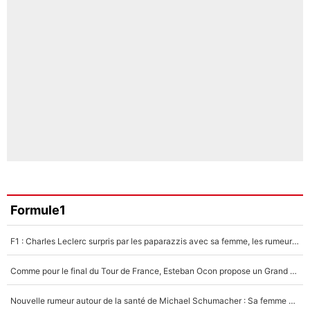
Formule1
F1 : Charles Leclerc surpris par les paparazzis avec sa femme, les rumeurs étaient vraies !
Comme pour le final du Tour de France, Esteban Ocon propose un Grand Prix de Formule 1 à Paris : «Autour de l’Arc de Triomphe, ce serait génial» !
Nouvelle rumeur autour de la santé de Michael Schumacher : Sa femme Corinna sort du silence