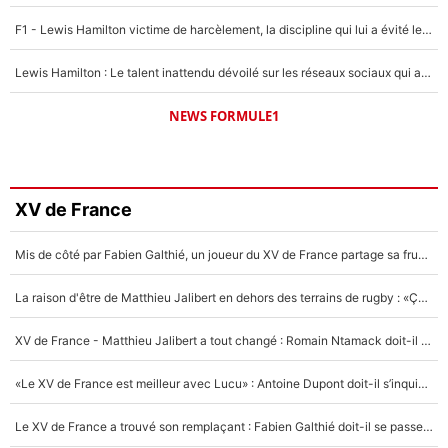
F1 - Lewis Hamilton victime de harcèlement, la discipline qui lui a évité le pire : «J'aurais probablement mal tourné»
Lewis Hamilton : Le talent inattendu dévoilé sur les réseaux sociaux qui a impressionné Kim Kardashian pendant leurs vacances en amoureux !
NEWS FORMULE1
XV de France
Mis de côté par Fabien Galthié, un joueur du XV de France partage sa frustration : «ils ne me l’ont pas dit tout de suite»
La raison d'être de Matthieu Jalibert en dehors des terrains de rugby : «Ça m'atteint autant que si tu touches à un membre de ma famille»
XV de France - Matthieu Jalibert a tout changé : Romain Ntamack doit-il s’inquiéter pour sa place à un an de la Coupe du monde ?
«Le XV de France est meilleur avec Lucu» : Antoine Dupont doit-il s’inquiéter pour sa place ?
Le XV de France a trouvé son remplaçant : Fabien Galthié doit-il se passer d'Antoine Dupont ?