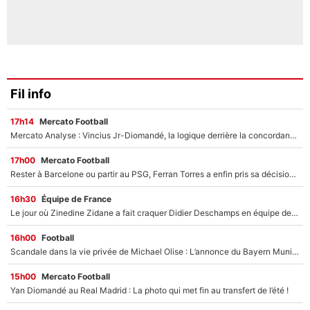
Fil info
17h14
Mercato Football
Mercato Analyse : Vincius Jr-Diomandé, la logique derrière la concordance des temps
17h00
Mercato Football
Rester à Barcelone ou partir au PSG, Ferran Torres a enfin pris sa décision : La course contre la montre est lancée !
16h30
Équipe de France
Le jour où Zinedine Zidane a fait craquer Didier Deschamps en équipe de France : «Je m’en suis voulu», l’ancien sélectionneur a regretté son geste !
16h00
Football
Scandale dans la vie privée de Michael Olise : L’annonce du Bayern Munich sur son enfant caché
15h00
Mercato Football
Yan Diomandé au Real Madrid : La photo qui met fin au transfert de l’été !