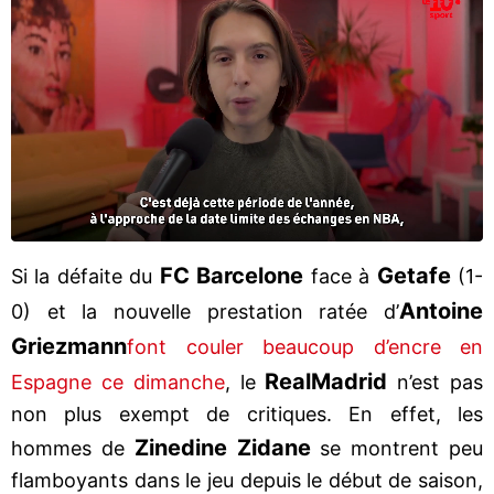
FC Barcelone
Getafe
Si la défaite du
face à
(1-
Antoine
0) et la nouvelle prestation ratée d’
Griezmann
font couler beaucoup d’encre en
Real
Madrid
Espagne ce dimanche
, le
n’est pas
non plus exempt de critiques. En effet, les
Zinedine Zidane
hommes de
se montrent peu
flamboyants dans le jeu depuis le début de saison,