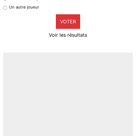
Pierre-Emile Hojbjerg
Un autre joueur
9%
VOTER
Neal Maupay
4%
Voir les résultats
Amine Harit
3%
Faris Moumbagna
5%
Un autre joueur
5%
1510 personnes ont participé aux votes.