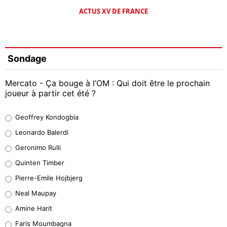
ACTUS XV DE FRANCE
Sondage
Mercato - Ça bouge à l’OM : Qui doit être le prochain
joueur à partir cet été ?
Geoffrey Kondogbia
Geoffrey Kondogbia
38%
Leonardo Balerdi
Leonardo Balerdi
Geronimo Rulli
32%
Quinten Timber
Geronimo Rulli
Pierre-Emile Hojbjerg
5%
Neal Maupay
Quinten Timber
Amine Harit
1%
Faris Moumbagna