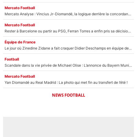
Mercato Football
Mercato Analyse : Vincius Jr-Diomandé, la logique derrière la concordance des temps
Mercato Football
Rester à Barcelone ou partir au PSG, Ferran Torres a enfin pris sa décision : La course contre la montre est lancée !
Équipe de France
Le jour où Zinedine Zidane a fait craquer Didier Deschamps en équipe de France : «Je m’en suis voulu», l’ancien sélectionneur a regretté son geste !
Football
Scandale dans la vie privée de Michael Olise : L’annonce du Bayern Munich sur son enfant caché
Mercato Football
Yan Diomandé au Real Madrid : La photo qui met fin au transfert de l’été !
NEWS FOOTBALL