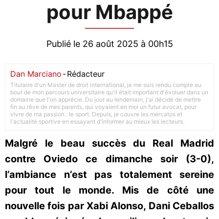
pour Mbappé
Publié le 26 août 2025 à 00h15
Dan Marciano
-
Rédacteur
Titulaire d'un Master de droit international, je me suis rendu compte au
bout de mon parcours universitaire qu'il était important d'évoluer dans un
domaine que l'on apprécie. Du jour au lendemain, j'ai décidé de mettre
fin au rêve de mes parents, qui voyaient en moi un futur avocat, pour
vivre de ma passion : le sport. Depuis, je couvre les mercatos et
l'actualité sportive en essayant d'informer au mieux les lecteurs.
Malgré le beau succès du Real Madrid
contre Oviedo ce dimanche soir (3-0),
l’ambiance n’est pas totalement sereine
pour tout le monde. Mis de côté une
nouvelle fois par Xabi Alonso, Dani Ceballos