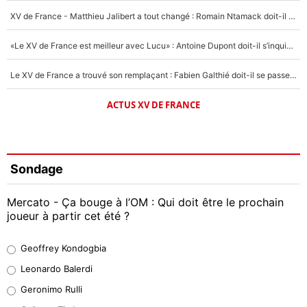
XV de France - Matthieu Jalibert a tout changé : Romain Ntamack doit-il s’inquiéter pour sa place à un an de la Coupe du monde ?
«Le XV de France est meilleur avec Lucu» : Antoine Dupont doit-il s’inquiéter pour sa place ?
Le XV de France a trouvé son remplaçant : Fabien Galthié doit-il se passer d'Antoine Dupont ?
ACTUS XV DE FRANCE
Sondage
Mercato - Ça bouge à l’OM : Qui doit être le prochain
joueur à partir cet été ?
Geoffrey Kondogbia
Geoffrey Kondogbia
38%
Leonardo Balerdi
Leonardo Balerdi
Geronimo Rulli
32%