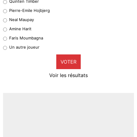
Quinten Timber
Geronimo Rulli
Pierre-Emile Hojbjerg
5%
Neal Maupay
Quinten Timber
Amine Harit
1%
Faris Moumbagna
Pierre-Emile Hojbjerg
Un autre joueur
9%
VOTER
Neal Maupay
4%
Voir les résultats
Amine Harit
3%
Faris Moumbagna
4%
Un autre joueur
5%
1614 personnes ont participé aux votes.