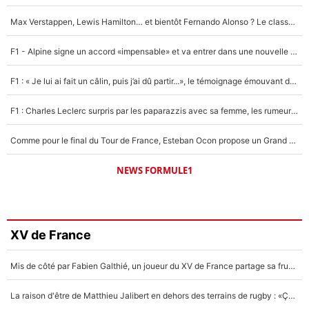
Max Verstappen, Lewis Hamilton… et bientôt Fernando Alonso ? Le classement des pilotes les mieux payés en Formule 1 risque de changer !
F1 - Alpine signe un accord «impensable» et va entrer dans une nouvelle dimension : Grande nouvelle pour Pierre Gasly !
F1 : « Je lui ai fait un câlin, puis j’ai dû partir...», le témoignage émouvant de Max Verstappen sur sa fille
F1 : Charles Leclerc surpris par les paparazzis avec sa femme, les rumeurs étaient vraies !
Comme pour le final du Tour de France, Esteban Ocon propose un Grand Prix de Formule 1 à Paris : «Autour de l’Arc de Triomphe, ce serait génial» !
NEWS FORMULE1
XV de France
Mis de côté par Fabien Galthié, un joueur du XV de France partage sa frustration : «ils ne me l’ont pas dit tout de suite»
La raison d'être de Matthieu Jalibert en dehors des terrains de rugby : «Ça m'atteint autant que si tu touches à un membre de ma famille»