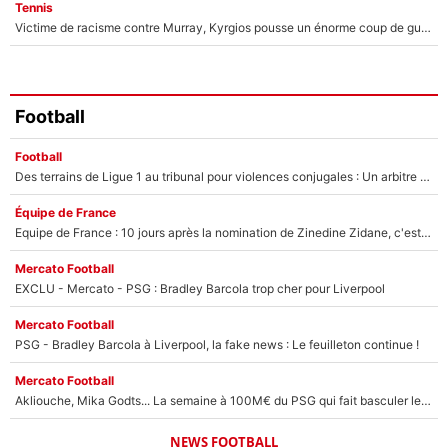
Tennis
Victime de racisme contre Murray, Kyrgios pousse un énorme coup de gueule !
Football
Football
Des terrains de Ligue 1 au tribunal pour violences conjugales : Un arbitre français encourt une peine de 18 mois de prison !
Équipe de France
Equipe de France : 10 jours après la nomination de Zinedine Zidane, c'est au tour de son fils de prendre un nouveau départ !
Mercato Football
EXCLU - Mercato - PSG : Bradley Barcola trop cher pour Liverpool
Mercato Football
PSG - Bradley Barcola à Liverpool, la fake news : Le feuilleton continue !
Mercato Football
Akliouche, Mika Godts... La semaine à 100M€ du PSG qui fait basculer le mercato du PSG !
NEWS FOOTBALL