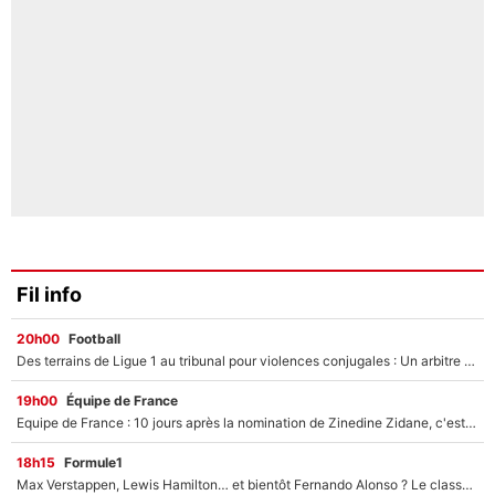
Fil info
20h00
Football
Des terrains de Ligue 1 au tribunal pour violences conjugales : Un arbitre français encourt une peine de 18 mois de prison !
19h00
Équipe de France
Equipe de France : 10 jours après la nomination de Zinedine Zidane, c'est au tour de son fils de prendre un nouveau départ !
18h15
Formule1
Max Verstappen, Lewis Hamilton… et bientôt Fernando Alonso ? Le classement des pilotes les mieux payés en Formule 1 risque de changer !