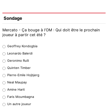
Sondage
Mercato - Ça bouge à l’OM : Qui doit être le prochain
joueur à partir cet été ?
Geoffrey Kondogbia
Geoffrey Kondogbia
38%
Leonardo Balerdi
Leonardo Balerdi
Geronimo Rulli
32%
Quinten Timber
Geronimo Rulli
Pierre-Emile Hojbjerg
5%
Neal Maupay
Quinten Timber
Amine Harit
1%
Faris Moumbagna
Pierre-Emile Hojbjerg
Un autre joueur
9%