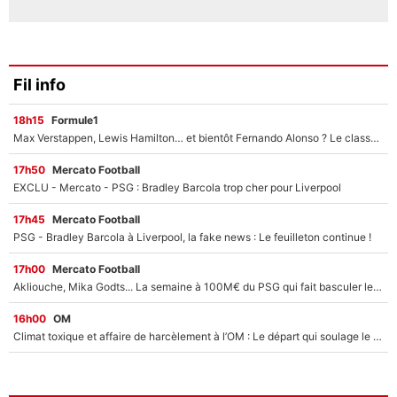
Fil info
18h15
Formule1
Max Verstappen, Lewis Hamilton… et bientôt Fernando Alonso ? Le classement des pilotes les mieux payés en Formule 1 risque de changer !
17h50
Mercato Football
EXCLU - Mercato - PSG : Bradley Barcola trop cher pour Liverpool
17h45
Mercato Football
PSG - Bradley Barcola à Liverpool, la fake news : Le feuilleton continue !
17h00
Mercato Football
Akliouche, Mika Godts... La semaine à 100M€ du PSG qui fait basculer le mercato du PSG !
16h00
OM
Climat toxique et affaire de harcèlement à l’OM : Le départ qui soulage le vestiaire de Bruno Genesio