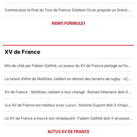
Comme pour le final du Tour de France, Esteban Ocon propose un Grand Prix de Formule 1 à Paris : «Autour de l’Arc de Triomphe, ce serait génial» !
NEWS FORMULE1
XV de France
Mis de côté par Fabien Galthié, un joueur du XV de France partage sa frustration : «ils ne me l’ont pas dit tout de suite»
La raison d'être de Matthieu Jalibert en dehors des terrains de rugby : «Ça m'atteint autant que si tu touches à un membre de ma famille»
XV de France - Matthieu Jalibert a tout changé : Romain Ntamack doit-il s’inquiéter pour sa place à un an de la Coupe du monde ?
«Le XV de France est meilleur avec Lucu» : Antoine Dupont doit-il s’inquiéter pour sa place ?
Le XV de France a trouvé son remplaçant : Fabien Galthié doit-il se passer d'Antoine Dupont ?
ACTUS XV DE FRANCE