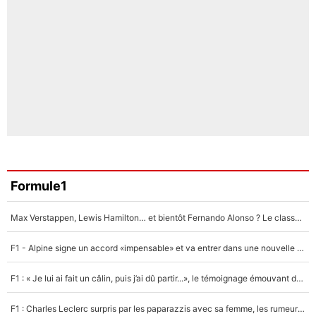
Formule1
Max Verstappen, Lewis Hamilton… et bientôt Fernando Alonso ? Le classement des pilotes les mieux payés en Formule 1 risque de changer !
F1 - Alpine signe un accord «impensable» et va entrer dans une nouvelle dimension : Grande nouvelle pour Pierre Gasly !
F1 : « Je lui ai fait un câlin, puis j’ai dû partir...», le témoignage émouvant de Max Verstappen sur sa fille
F1 : Charles Leclerc surpris par les paparazzis avec sa femme, les rumeurs étaient vraies !