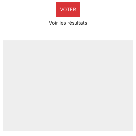
VOTER
Neal Maupay
4%
Voir les résultats
Amine Harit
3%
Faris Moumbagna
4%
Un autre joueur
5%
1603 personnes ont participé aux votes.