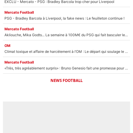
EXCLU - Mercato - PSG : Bradley Barcola trop cher pour Liverpool
Mercato Football
PSG - Bradley Barcola à Liverpool, la fake news : Le feuilleton continue !
Mercato Football
Akliouche, Mika Godts... La semaine à 100M€ du PSG qui fait basculer le mercato du PSG !
OM
Climat toxique et affaire de harcèlement à l’OM : Le départ qui soulage le vestiaire de Bruno Genesio
Mercato Football
«Très, très agréablement surpris» : Bruno Genesio fait une promesse pour la suite du mercato de l’OM et rassure les supporters
NEWS FOOTBALL