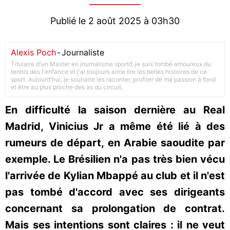
Publié le 2 août 2025 à 03h30
Alexis Poch
-
Journaliste
Titulaire d'un Master en journalisme sportif, je suis tombé amoureux du
tennis dès l'enfance et j'ai toujours aimé lire les belles histoires de ce
sport. Aujourd'hui, je souhaite les raconter, profiter de ma passion à fond
et être au plus proche des as du circuit.
En difficulté la saison dernière au Real
Madrid, Vinicius Jr a même été lié à des
rumeurs de départ, en Arabie saoudite par
exemple. Le Brésilien n'a pas très bien vécu
l'arrivée de Kylian Mbappé au club et il n'est
pas tombé d'accord avec ses dirigeants
concernant sa prolongation de contrat.
Mais ses intentions sont claires : il ne veut