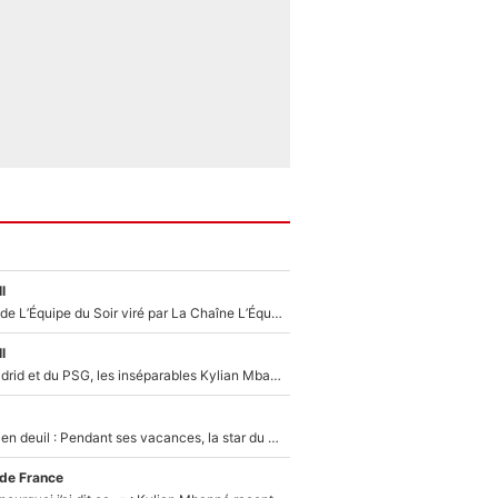
l
Un chroniqueur de L’Équipe du Soir viré par La Chaîne L’Équipe : Même Olivier Ménard n’avait pas pu empêcher son départ, «je l’ai appris sur Twitter, je l’ai vécu assez mal»
l
Loin du Real Madrid et du PSG, les inséparables Kylian Mbappé et Achraf Hakimi changent d'équipe le temps d'une journée !
Antoine Dupont en deuil : Pendant ses vacances, la star du XV de France a perdu sa grand-mère
 de France