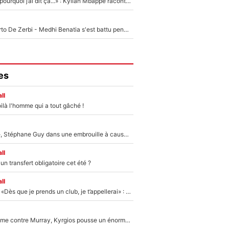
«Je ne sais pas pourquoi j’ai dit ça...» : Kylian Mbappé raconte sa première rencontre avec Zinédine Zidane (et c’est très drôle)
Départ de Roberto De Zerbi - Medhi Benatia s'est battu pendant six mois pour le retenir à l'OM, le PSG a été le naufrage de trop : «Je pars avec toi»
es
ll
ilà l'homme qui a tout gâché !
«Détester à vie», Stéphane Guy dans une embrouille à cause du PSG !
ll
n transfert obligatoire cet été ?
ll
Mercato - OM - «Dès que je prends un club, je t’appellerai» : La promesse de Marcelino au moment de claquer la porte
Victime de racisme contre Murray, Kyrgios pousse un énorme coup de gueule !