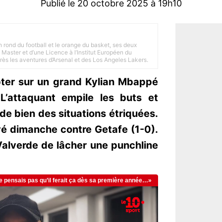
Publié le 20 octobre 2025 à 19h10
n rond du football et le orange du basket, ses deux
Master et d’une Licence à l’Institut Européen du
 près les aventures d’Arsenal et des Los Angeles Lakers.
ter sur un grand Kylian Mbappé
L’attaquant empile les buts et
de bien des situations étriquées.
uvé dimanche contre Getafe (1-0).
Valverde de lâcher une punchline