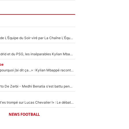
Un chroniqueur de L’Équipe du Soir viré par La Chaîne L’Équipe : Même Olivier Ménard n’avait pas pu empêcher son départ, «je l’ai appris sur Twitter, je l’ai vécu assez mal»
Loin du Real Madrid et du PSG, les inséparables Kylian Mbappé et Achraf Hakimi changent d'équipe le temps d'une journée !
ce
«Je ne sais pas pourquoi j’ai dit ça...» : Kylian Mbappé raconte sa première rencontre avec Zinédine Zidane (et c’est très drôle)
Départ de Roberto De Zerbi - Medhi Benatia s'est battu pendant six mois pour le retenir à l'OM, le PSG a été le naufrage de trop : «Je pars avec toi»
«Admets que tu t'es trompé sur Lucas Chevalier !» : Le débat sur le gardien du PSG vire au clash à l'After Foot
NEWS FOOTBALL