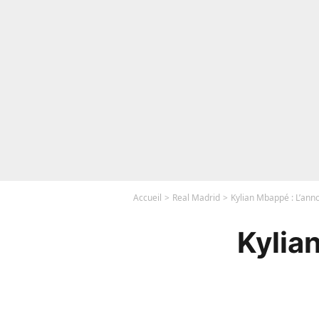
Accueil
Real Madrid
Kylian Mbappé : L’ann
Kylia