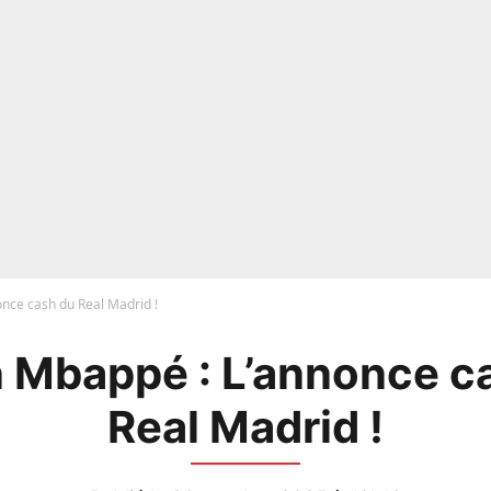
once cash du Real Madrid !
n Mbappé : L’annonce c
Real Madrid !