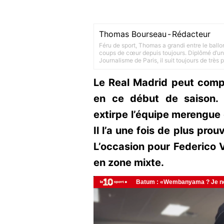
Thomas Bourseau
-
Rédacteur
Féru de sport, Thomas a grandi entre le ballo
coups de cœur depuis toujours. Diplômé d’un 
Journalisme de Paris, il suit toujours de très
Le Real Madrid peut comp
en ce début de saison. 
extirpe l’équipe merengue 
Il l’a une fois de plus pro
L’occasion pour Federico 
en zone mixte.