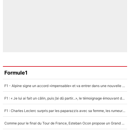
Formule1
F1 - Alpine signe un accord «impensable» et va entrer dans une nouvelle dimension : Grande nouvelle pour Pierre Gasly !
F1 : « Je lui ai fait un câlin, puis j’ai dû partir...», le témoignage émouvant de Max Verstappen sur sa fille
F1 : Charles Leclerc surpris par les paparazzis avec sa femme, les rumeurs étaient vraies !
Comme pour le final du Tour de France, Esteban Ocon propose un Grand Prix de Formule 1 à Paris : «Autour de l’Arc de Triomphe, ce serait génial» !