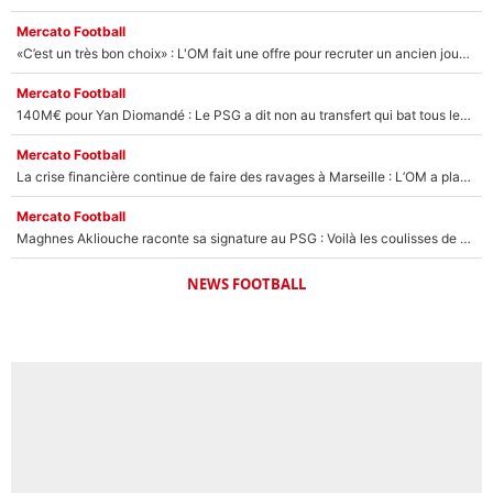
Mercato Football
«C’est un très bon choix» : L'OM fait une offre pour recruter un ancien joueur du PSG... et c'est validé dans l'After Foot !
Mercato Football
140M€ pour Yan Diomandé : Le PSG a dit non au transfert qui bat tous les records sur le mercato
Mercato Football
La crise financière continue de faire des ravages à Marseille : L’OM a placé 12 joueurs sur le marché des transferts… et ça pourrait lui rapporter près de 100M€ !
Mercato Football
Maghnes Akliouche raconte sa signature au PSG : Voilà les coulisses de son transfert de rêve à 50M€
NEWS FOOTBALL