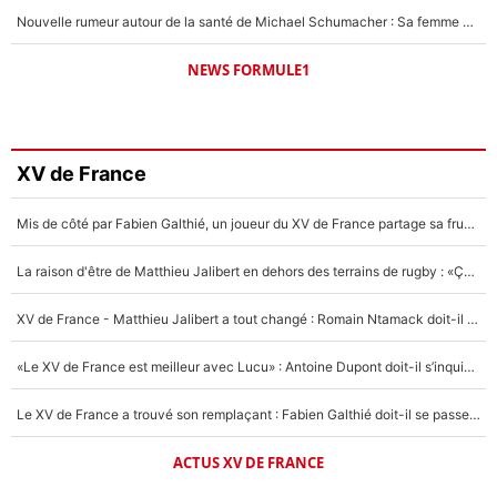
Nouvelle rumeur autour de la santé de Michael Schumacher : Sa femme Corinna sort du silence
NEWS FORMULE1
XV de France
Mis de côté par Fabien Galthié, un joueur du XV de France partage sa frustration : «ils ne me l’ont pas dit tout de suite»
La raison d'être de Matthieu Jalibert en dehors des terrains de rugby : «Ça m'atteint autant que si tu touches à un membre de ma famille»
XV de France - Matthieu Jalibert a tout changé : Romain Ntamack doit-il s’inquiéter pour sa place à un an de la Coupe du monde ?
«Le XV de France est meilleur avec Lucu» : Antoine Dupont doit-il s’inquiéter pour sa place ?
Le XV de France a trouvé son remplaçant : Fabien Galthié doit-il se passer d'Antoine Dupont ?
ACTUS XV DE FRANCE