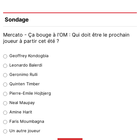
Sondage
Mercato - Ça bouge à l’OM : Qui doit être le prochain
joueur à partir cet été ?
Geoffrey Kondogbia
Geoffrey Kondogbia
38%
Leonardo Balerdi
Leonardo Balerdi
Geronimo Rulli
32%
Quinten Timber
Geronimo Rulli
Pierre-Emile Hojbjerg
5%
Neal Maupay
Quinten Timber
Amine Harit
1%
Faris Moumbagna
Pierre-Emile Hojbjerg
Un autre joueur
9%