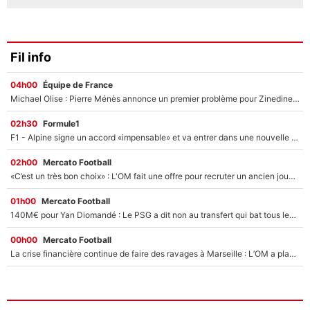
Fil info
04h00
Équipe de France
Michael Olise : Pierre Ménès annonce un premier problème pour Zinedine Zidane en équipe de France
02h30
Formule1
F1 - Alpine signe un accord «impensable» et va entrer dans une nouvelle dimension : Grande nouvelle pour Pierre Gasly !
02h00
Mercato Football
«C’est un très bon choix» : L'OM fait une offre pour recruter un ancien joueur du PSG... et c'est validé dans l'After Foot !
01h00
Mercato Football
140M€ pour Yan Diomandé : Le PSG a dit non au transfert qui bat tous les records sur le mercato
00h00
Mercato Football
La crise financière continue de faire des ravages à Marseille : L’OM a placé 12 joueurs sur le marché des transferts… et ça pourrait lui rapporter près de 100M€ !