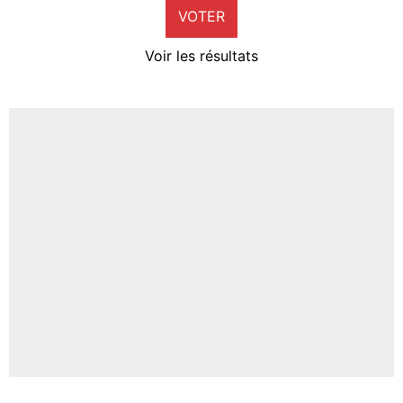
VOTER
Neal Maupay
4%
Voir les résultats
Amine Harit
3%
Faris Moumbagna
5%
Un autre joueur
5%
1542 personnes ont participé aux votes.