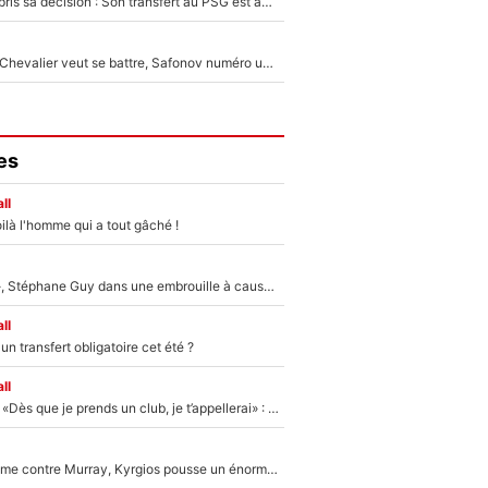
Ferran Torres a pris sa décision : Son transfert au PSG est annoncé en Espagne !
Suzuki recruté, Chevalier veut se battre, Safonov numéro un… Le PSG se lance encore dans un gros chantier pour le poste de gardien de but
es
ll
ilà l'homme qui a tout gâché !
«Détester à vie», Stéphane Guy dans une embrouille à cause du PSG !
ll
n transfert obligatoire cet été ?
ll
Mercato - OM - «Dès que je prends un club, je t’appellerai» : La promesse de Marcelino au moment de claquer la porte
Victime de racisme contre Murray, Kyrgios pousse un énorme coup de gueule !