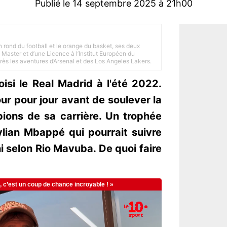
Publié le 14 septembre 2025 à 21h00
n rond du football et le orange du basket, ses deux
Master et d’une Licence à l’Institut Européen du
 près les aventures d’Arsenal et des Los Angeles Lakers.
isi le Real Madrid à l'été 2022.
ur pour jour avant de soulever la
ions de sa carrière. Un trophée
lian Mbappé qui pourrait suivre
 selon Rio Mavuba. De quoi faire