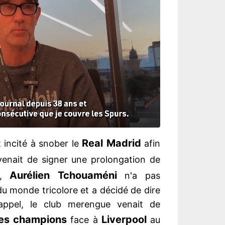
Real
Madrid
it incité à snober le
afin
 venait de signer une prolongation de
Aurélien Tchouaméni
2,
n'a pas
u monde tricolore et a décidé de dire
appel, le club merengue venait de
des champions
Liverpool
face à
au