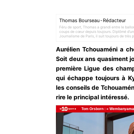
Thomas Bourseau
-
Rédacteur
Féru de sport, Thomas a grandi entre le ballo
coups de cœur depuis toujours. Diplômé d’un 
Journalisme de Paris, il suit toujours de très
Aurélien Tchouaméni a cho
Soit deux ans quasiment jo
première Ligue des champ
qui échappe toujours à Ky
les conseils de Tchouaméni
rire le principal intéressé.