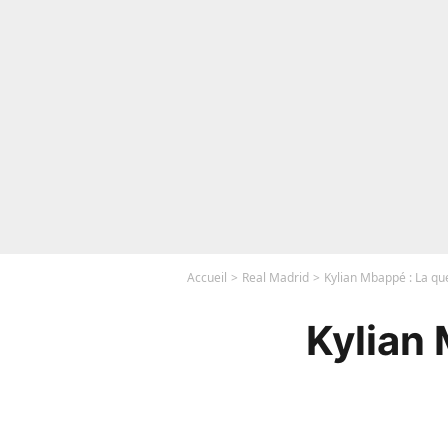
Accueil
Real Madrid
Kylian Mbappé : La quest
Kylian 