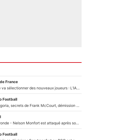
 de France
Zinédine Zidane va sélectionner des nouveaux joueurs : L’IA dévoile les 5 cracks qui pourraient rapidement le rejoindre en équipe de France !
 Football
Trahison de Longoria, secrets de Frank McCourt, démission de Roberto De Zerbi : Medhi Benatia se lâche sur son départ de l'OM et fait d'importantes révélations
l
Incendies en Gironde - Nelson Monfort est attaqué après son dérapage sur CNews : «Et lui, il prend combien pour parler dans un studio climatisé?»
 Football