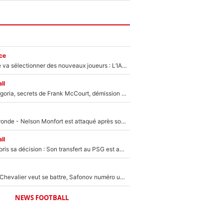
ce
Zinédine Zidane va sélectionner des nouveaux joueurs : L’IA dévoile les 5 cracks qui pourraient rapidement le rejoindre en équipe de France !
ll
Trahison de Longoria, secrets de Frank McCourt, démission de Roberto De Zerbi : Medhi Benatia se lâche sur son départ de l'OM et fait d'importantes révélations
Incendies en Gironde - Nelson Monfort est attaqué après son dérapage sur CNews : «Et lui, il prend combien pour parler dans un studio climatisé?»
ll
Ferran Torres a pris sa décision : Son transfert au PSG est annoncé en Espagne !
Suzuki recruté, Chevalier veut se battre, Safonov numéro un… Le PSG se lance encore dans un gros chantier pour le poste de gardien de but
NEWS FOOTBALL