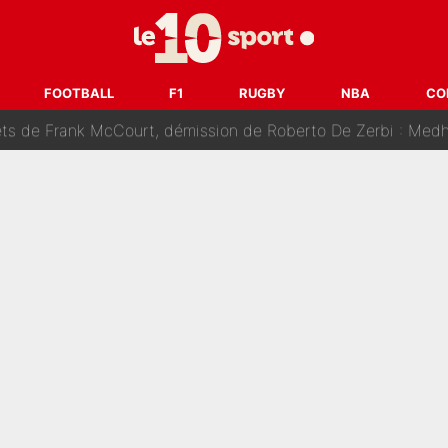
âce à Bradley Barcola et Ibrahim Mbaye : Le PSG sur le point de
des nouveaux joueurs : L’IA dévoile les 5 cracks qui pourraient rapidem
FOOTBALL
F1
RUGBY
NBA
CO
nk McCourt, démission de Roberto De Zerbi : Medhi Benatia se lâche sur son dépar
fort est attaqué après son dérapage sur CNews : «Et lui, il prend combie
ision : Son transfert au PSG est annoncé en Espagne !