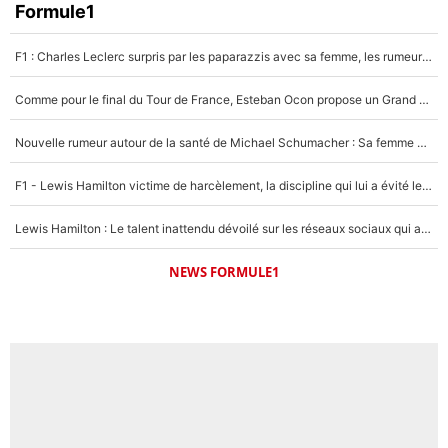
Faris Moumbagna
Formule1
5%
F1 : Charles Leclerc surpris par les paparazzis avec sa femme, les rumeurs étaient vraies !
Un autre joueur
5%
Comme pour le final du Tour de France, Esteban Ocon propose un Grand Prix de Formule 1 à Paris : «Autour de l’Arc de Triomphe, ce serait génial» !
1502 personnes ont participé aux votes.
Nouvelle rumeur autour de la santé de Michael Schumacher : Sa femme Corinna sort du silence
F1 - Lewis Hamilton victime de harcèlement, la discipline qui lui a évité le pire : «J'aurais probablement mal tourné»
Lewis Hamilton : Le talent inattendu dévoilé sur les réseaux sociaux qui a impressionné Kim Kardashian pendant leurs vacances en amoureux !
NEWS FORMULE1