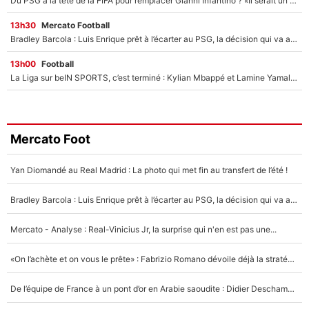
Du PSG à la tête de la FIFA pour remplacer Gianni Infantino ? «Il serait un mauvais président», le patron de la Liga s'attaque à Nasser Al-Khelaïfi !
13h30
Mercato Football
Bradley Barcola : Luis Enrique prêt à l’écarter au PSG, la décision qui va accélérer son transfert à Liverpool ?
13h00
Football
La Liga sur beIN SPORTS, c’est terminé : Kylian Mbappé et Lamine Yamal changent de chaîne, «le moment était venu d'ouvrir un nouveau chapitre»
Mercato Foot
Yan Diomandé au Real Madrid : La photo qui met fin au transfert de l’été !
Bradley Barcola : Luis Enrique prêt à l’écarter au PSG, la décision qui va accélérer son transfert à Liverpool ?
Mercato - Analyse : Real-Vinicius Jr, la surprise qui n'en est pas une...
«On l’achète et on vous le prête» : Fabrizio Romano dévoile déjà la stratégie du PSG avec le transfert de Zion Suzuki !
De l’équipe de France à un pont d’or en Arabie saoudite : Didier Deschamps a donné sa réponse !