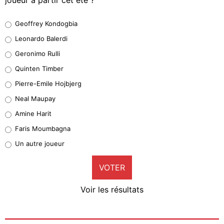
Geoffrey Kondogbia
Geoffrey Kondogbia
38%
Leonardo Balerdi
Leonardo Balerdi
Geronimo Rulli
32%
Quinten Timber
Geronimo Rulli
Pierre-Emile Hojbjerg
4%
Neal Maupay
Quinten Timber
Amine Harit
1%
Faris Moumbagna
Pierre-Emile Hojbjerg
Un autre joueur
9%
VOTER
Neal Maupay
4%
Voir les résultats
Amine Harit
3%