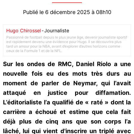
Publié le 6 décembre 2025 à 08h10
Hugo Chirossel
-
Journaliste
Passionné de football depuis le plus jeune âge, devenir journaliste sportif
est rapidement devenu une évidence pour Hugo. Il se découvrira plus
tard un amour pour la NBA, avant d’explorer d’autres horizons comme
ceux de la Formule 1 et de la NFL.
Sur les ondes de RMC, Daniel Riolo a une
nouvelle fois eu des mots très durs au
moment de parler de Neymar, qui l’avait
attaqué en justice pour diffamation.
L’éditorialiste l’a qualifié de « raté » dont la
carrière a échoué et estime que cela fait
déjà plus de cinq ans que son corps l’a
lâché, lui qui vient d'inscrire un triplé avec