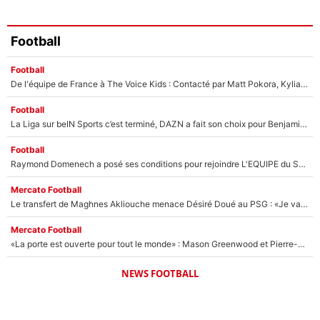
Football
Football
De l'équipe de France à The Voice Kids : Contacté par Matt Pokora, Kylian Mbappé a accepté de jouer un rôle inédit sur TF1 !
Football
La Liga sur beIN Sports c’est terminé, DAZN a fait son choix pour Benjamin Da Silva et Omar Da Fonseca !
Football
Raymond Domenech a posé ses conditions pour rejoindre L'EQUIPE du Soir : Il refuse de faire l'émission avec un autre chroniqueur !
Mercato Football
Le transfert de Maghnes Akliouche menace Désiré Doué au PSG : «Je valide à 200%»
Mercato Football
«La porte est ouverte pour tout le monde» : Mason Greenwood et Pierre-Emerick Aubameyang ont quitté l'OM, Amine Gouiri balance sur la suite du mercato et sur la réaction du vestiaire !
NEWS FOOTBALL