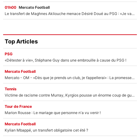
01h00
Mercato Football
Le transfert de Maghnes Akliouche menace Désiré Doué au PSG : «Je valide à 200%»
Top Articles
PSG
«Détester à vie», Stéphane Guy dans une embrouille à cause du PSG !
Mercato Football
Mercato - OM - «Dès que je prends un club, je t’appellerai» : La promesse de Marcelino au moment de claquer la porte
Tennis
Victime de racisme contre Murray, Kyrgios pousse un énorme coup de gueule !
Tour de France
Marion Rousse : Le mariage que personne n'a vu venir !
Mercato Football
Kylian Mbappé, un transfert obligatoire cet été ?