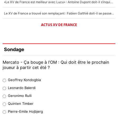
«Le XV de France est meilleur avec Lucu» : Antoine Dupont doit-il s’inquiéter pour sa place ?
Le XV de France a trouvé son remplaçant : Fabien Galthié doit-il se passer d'Antoine Dupont ?
ACTUS XV DE FRANCE
Sondage
Mercato - Ça bouge à l’OM : Qui doit être le prochain
joueur à partir cet été ?
Geoffrey Kondogbia
Geoffrey Kondogbia
38%
Leonardo Balerdi
Leonardo Balerdi
Geronimo Rulli
32%
Quinten Timber
Geronimo Rulli
Pierre-Emile Hojbjerg
5%