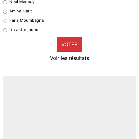
Neal Maupay
Quinten Timber
Amine Harit
1%
Faris Moumbagna
Pierre-Emile Hojbjerg
Un autre joueur
9%
VOTER
Neal Maupay
4%
Voir les résultats
Amine Harit
3%
Faris Moumbagna
4%
Un autre joueur
5%
1666 personnes ont participé aux votes.