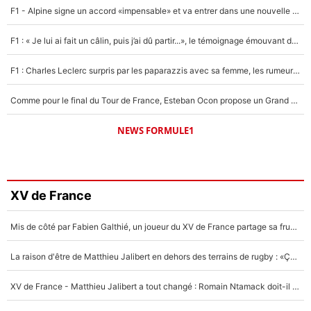
F1 - Alpine signe un accord «impensable» et va entrer dans une nouvelle dimension : Grande nouvelle pour Pierre Gasly !
F1 : « Je lui ai fait un câlin, puis j’ai dû partir...», le témoignage émouvant de Max Verstappen sur sa fille
F1 : Charles Leclerc surpris par les paparazzis avec sa femme, les rumeurs étaient vraies !
Comme pour le final du Tour de France, Esteban Ocon propose un Grand Prix de Formule 1 à Paris : «Autour de l’Arc de Triomphe, ce serait génial» !
NEWS FORMULE1
XV de France
Mis de côté par Fabien Galthié, un joueur du XV de France partage sa frustration : «ils ne me l’ont pas dit tout de suite»
La raison d'être de Matthieu Jalibert en dehors des terrains de rugby : «Ça m'atteint autant que si tu touches à un membre de ma famille»
XV de France - Matthieu Jalibert a tout changé : Romain Ntamack doit-il s’inquiéter pour sa place à un an de la Coupe du monde ?