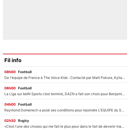
Fil info
08h00
Football
De l'équipe de France à The Voice Kids : Contacté par Matt Pokora, Kylian Mbappé a accepté de jouer un rôle inédit sur TF1 !
06h00
Football
La Liga sur beIN Sports c’est terminé, DAZN a fait son choix pour Benjamin Da Silva et Omar Da Fonseca !
04h00
Football
Raymond Domenech a posé ses conditions pour rejoindre L'EQUIPE du Soir : Il refuse de faire l'émission avec un autre chroniqueur !
02h30
Rugby
«C’est l'une des choses qui me fait le plus peur dans le fait de devenir maman» : En couple avec Antoine Dupont, Iris Mittenaere s'inquiète déjà pour ses futurs enfants !