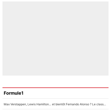
Formule1
Max Verstappen, Lewis Hamilton… et bientôt Fernando Alonso ? Le classement des pilotes les mieux payés en Formule 1 risque de changer !