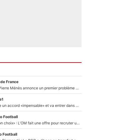
 de France
Michael Olise : Pierre Ménès annonce un premier problème pour Zinedine Zidane en équipe de France
e1
F1 - Alpine signe un accord «impensable» et va entrer dans une nouvelle dimension : Grande nouvelle pour Pierre Gasly !
o Football
«C’est un très bon choix» : L'OM fait une offre pour recruter un ancien joueur du PSG... et c'est validé dans l'After Foot !
 Football