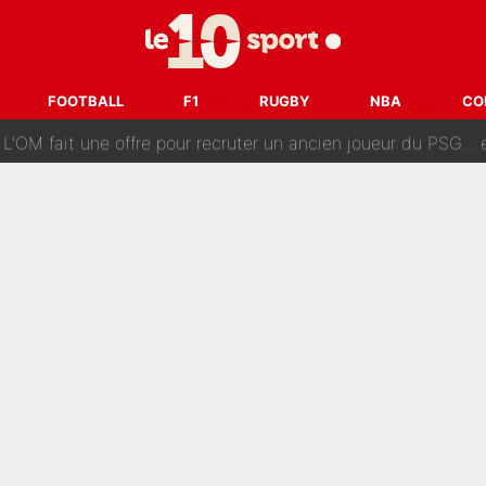
ès annonce un premier problème pour Zinedine Zidane en éq
 «impensable» et va entrer dans une nouvelle dimension : Gra
FOOTBALL
F1
RUGBY
NBA
CO
L'OM fait une offre pour recruter un ancien joueur du PSG... et
Le PSG a dit non au transfert qui bat tous les records sur 
e des ravages à Marseille : L’OM a placé 12 joueurs sur le marché des transferts… 