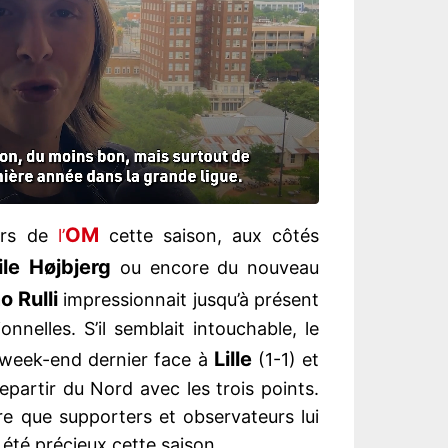
OM
eurs de
l’
cette saison, aux côtés
ile Højbjerg
ou encore du nouveau
 Rulli
impressionnait jusqu’à présent
nelles. S’il semblait intouchable, le
Lille
e week-end dernier face à
(1-1) et
epartir du Nord avec les trois points.
re que supporters et observateurs lui
 été précieux cette saison.