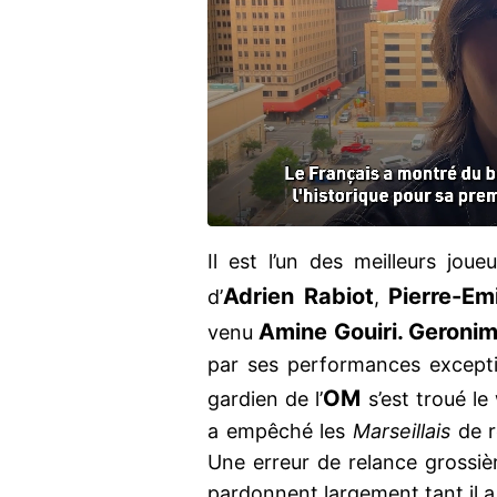
Il est l’un des meilleurs jou
Adrien Rabiot
Pierre-Em
d’
,
Amine Gouiri. Geronimo
venu
par ses performances exception
OM
gardien de l’
s’est troué l
a empêché les
Marseillais
de r
Une erreur de relance grossiè
pardonnent largement tant il a