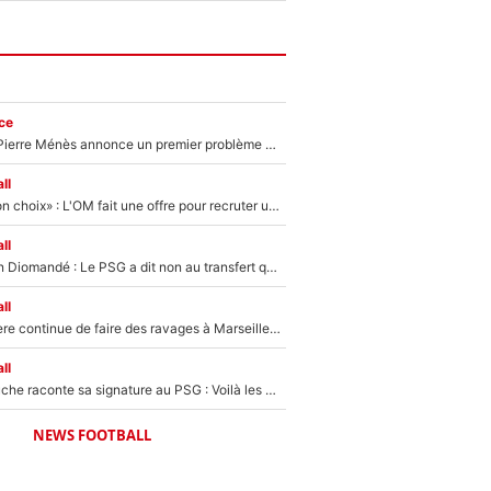
ce
Michael Olise : Pierre Ménès annonce un premier problème pour Zinedine Zidane en équipe de France
ll
«C’est un très bon choix» : L'OM fait une offre pour recruter un ancien joueur du PSG... et c'est validé dans l'After Foot !
ll
140M€ pour Yan Diomandé : Le PSG a dit non au transfert qui bat tous les records sur le mercato
ll
La crise financière continue de faire des ravages à Marseille : L’OM a placé 12 joueurs sur le marché des transferts… et ça pourrait lui rapporter près de 100M€ !
ll
Maghnes Akliouche raconte sa signature au PSG : Voilà les coulisses de son transfert de rêve à 50M€
NEWS FOOTBALL