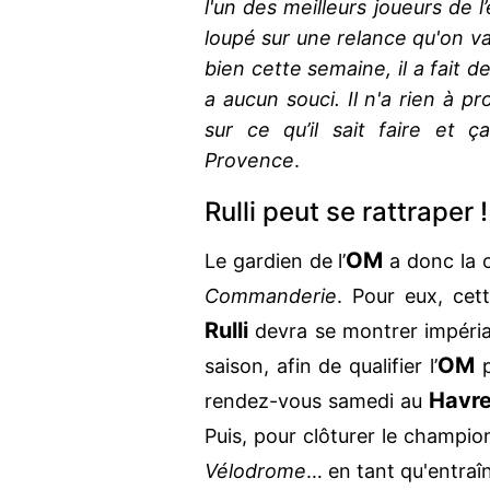
l'un des meilleurs joueurs de l’
loupé sur une relance qu'on va 
bien cette semaine, il a fait d
a aucun souci. Il n'a rien à pr
sur ce qu’il sait faire et 
Provence
.
Rulli peut se rattraper !
OM
Le gardien de l’
a donc la c
Commanderie
. Pour eux, cet
Rulli
devra se montrer impéria
OM
saison, afin de qualifier l’
p
Havr
rendez-vous samedi au
Puis, pour clôturer le champi
Vélodrome
… en tant qu'entraî