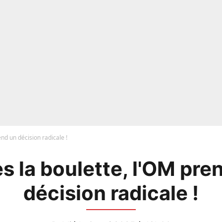
nd un décision radicale !
s la boulette, l'OM pre
décision radicale !