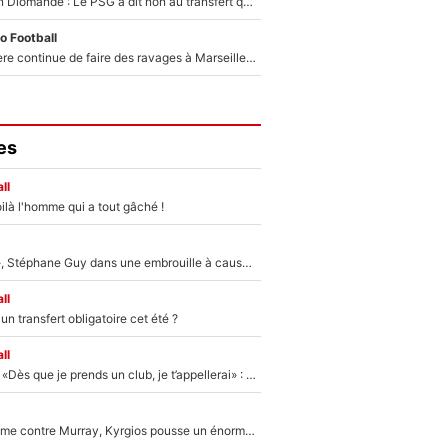
140M€ pour Yan Diomandé : Le PSG a dit non au transfert qui bat tous les records sur le mercato
o Football
La crise financière continue de faire des ravages à Marseille : L’OM a placé 12 joueurs sur le marché des transferts… et ça pourrait lui rapporter près de 100M€ !
es
ll
ilà l'homme qui a tout gâché !
«Détester à vie», Stéphane Guy dans une embrouille à cause du PSG !
ll
n transfert obligatoire cet été ?
ll
Mercato - OM - «Dès que je prends un club, je t’appellerai» : La promesse de Marcelino au moment de claquer la porte
Victime de racisme contre Murray, Kyrgios pousse un énorme coup de gueule !