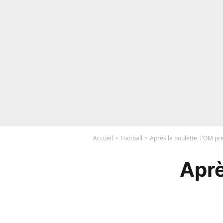
Accueil
Football
Après la boulette, l'OM pre
Aprè