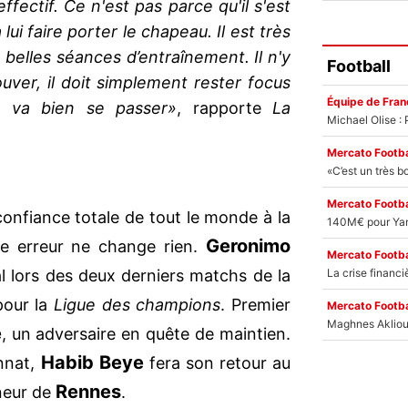
effectif. Ce n'est pas parce qu'il s'est
lui faire porter le chapeau. Il est très
e belles séances d’entraînement. Il n'y
Football
ouver, il doit simplement rester focus
Équipe de Fran
ça va bien se passer»
, rapporte
La
Mercato Footba
Mercato Footba
onfiance totale de tout le monde à la
Geronimo
te erreur ne change rien.
Mercato Footba
l lors des deux derniers matchs de la
our la
Ligue des champions
. Premier
Mercato Footba
e
, un adversaire en quête de maintien.
Habib Beye
onnat,
fera son retour au
Rennes
neur de
.