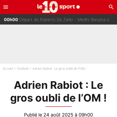
menu
search
01h00
«Je ne sais pas pourquoi j’ai dit ça...» : Kylian Mbappé raconte sa première rencontre avec Zinédine Zidane (et c’est très drôle)
00h00
Départ de Roberto De Zerbi - Medhi Benatia s'est battu pendant six mois pour le retenir à l'OM, le PSG a été le naufrage de trop : «Je pars avec toi»
23h00
«Admets que tu t'es trompé sur Lucas Chevalier !» : Le débat sur le gardien du PSG vire au clash à l'After Foot
22h00
Zinédine Zidane et Didier Deschamps : «Ils n’étaient pas proches», les confidences d’un membre de l’équipe de France 1998 sur leur relation spéciale
Accueil
Football
Adrien Rabiot : Le gros oubli de l’OM !
Adrien Rabiot : Le
gros oubli de l’OM !
Publié le 24 août 2025 à 09h00