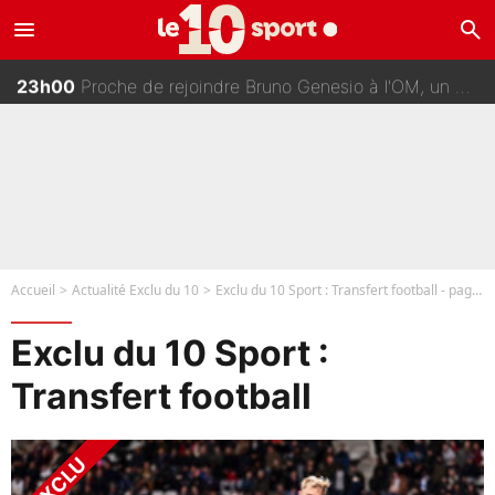
menu
search
00h00
Johan Micoud en conflit avec un autre chroniqueur de L’EQUIPE du Soir : «Pendant un moment, je ne les ai pas remis ensemble dans l'émission»
23h00
Proche de rejoindre Bruno Genesio à l'OM, un ancien international français va finalement débarquer... sur RMC !
22h15
Une signature très importante se prépare chez Decathlon-CMA CGM pour aider Paul Seixas à gagner le Tour de France 2027
22h00
«Il y a probablement besoin de changer des choses» : Les premiers changements de Zinedine Zidane en équipe de France sont révélés ?
Accueil
Actualité Exclu du 10
Exclu du 10 Sport : Transfert football - page 20
Exclu du 10 Sport :
Transfert football