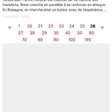
transferts, Brest cherche en parallèle à se renforcer en attaque.
En Bretagne, on cherche ainsi un buteur avec de l’expérience ...
9 août 2022 à 16h52
1
20
21
22
23
24
25
26
arrow_left
arrow_right
27
28
29
30
40
50
60
70
80
90
100
195