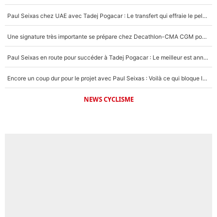
Paul Seixas chez UAE avec Tadej Pogacar : Le transfert qui effraie le peloton, «c’est la pire des choses qui puisse arriver»
Une signature très importante se prépare chez Decathlon-CMA CGM pour aider Paul Seixas à gagner le Tour de France 2027
Paul Seixas en route pour succéder à Tadej Pogacar : Le meilleur est annoncé pour l’avenir de la pépite française
Encore un coup dur pour le projet avec Paul Seixas : Voilà ce qui bloque le transfert d’un coureur chez Decathlon-CMA CGM
NEWS CYCLISME