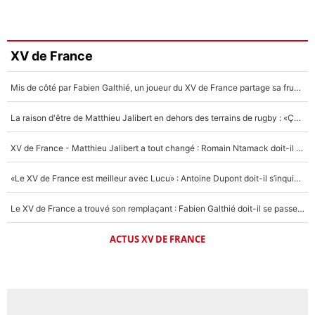
XV de France
Mis de côté par Fabien Galthié, un joueur du XV de France partage sa frustration : «ils ne me l’ont pas dit tout de suite»
La raison d'être de Matthieu Jalibert en dehors des terrains de rugby : «Ça m'atteint autant que si tu touches à un membre de ma famille»
XV de France - Matthieu Jalibert a tout changé : Romain Ntamack doit-il s’inquiéter pour sa place à un an de la Coupe du monde ?
«Le XV de France est meilleur avec Lucu» : Antoine Dupont doit-il s’inquiéter pour sa place ?
Le XV de France a trouvé son remplaçant : Fabien Galthié doit-il se passer d'Antoine Dupont ?
ACTUS XV DE FRANCE