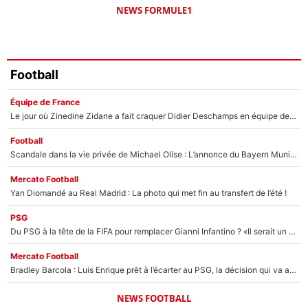
NEWS FORMULE1
Football
Équipe de France
Le jour où Zinedine Zidane a fait craquer Didier Deschamps en équipe de France : «Je m’en suis voulu», l’ancien sélectionneur a regretté son geste !
Football
Scandale dans la vie privée de Michael Olise : L’annonce du Bayern Munich sur son enfant caché
Mercato Football
Yan Diomandé au Real Madrid : La photo qui met fin au transfert de l’été !
PSG
Du PSG à la tête de la FIFA pour remplacer Gianni Infantino ? «Il serait un mauvais président», le patron de la Liga s'attaque à Nasser Al-Khelaïfi !
Mercato Football
Bradley Barcola : Luis Enrique prêt à l’écarter au PSG, la décision qui va accélérer son transfert à Liverpool ?
NEWS FOOTBALL