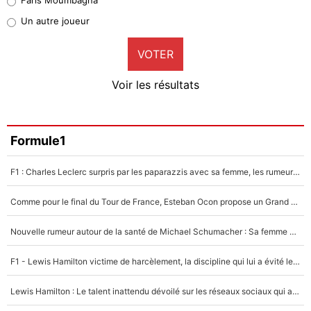
Pierre-Emile Hojbjerg
Un autre joueur
9%
VOTER
Neal Maupay
4%
Voir les résultats
Amine Harit
3%
Faris Moumbagna
Formule1
5%
F1 : Charles Leclerc surpris par les paparazzis avec sa femme, les rumeurs étaient vraies !
Un autre joueur
5%
Comme pour le final du Tour de France, Esteban Ocon propose un Grand Prix de Formule 1 à Paris : «Autour de l’Arc de Triomphe, ce serait génial» !
1507 personnes ont participé aux votes.
Nouvelle rumeur autour de la santé de Michael Schumacher : Sa femme Corinna sort du silence
F1 - Lewis Hamilton victime de harcèlement, la discipline qui lui a évité le pire : «J'aurais probablement mal tourné»
Lewis Hamilton : Le talent inattendu dévoilé sur les réseaux sociaux qui a impressionné Kim Kardashian pendant leurs vacances en amoureux !