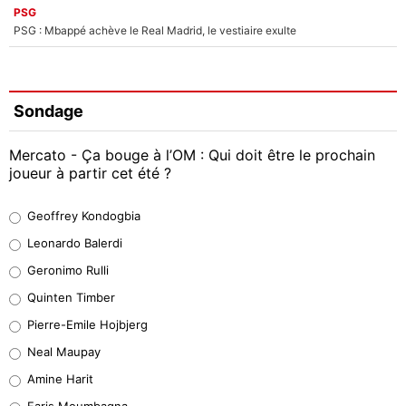
PSG
PSG : Mbappé achève le Real Madrid, le vestiaire exulte
Sondage
Mercato - Ça bouge à l’OM : Qui doit être le prochain
joueur à partir cet été ?
Geoffrey Kondogbia
Geoffrey Kondogbia
38%
Leonardo Balerdi
Leonardo Balerdi
Geronimo Rulli
32%
Quinten Timber
Geronimo Rulli
Pierre-Emile Hojbjerg
5%
Neal Maupay
Quinten Timber
Amine Harit
1%
Faris Moumbagna