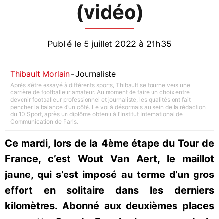
(vidéo)
Publié le 5 juillet 2022 à 21h35
Thibault Morlain
-
Journaliste
Après s’être essayé à différents sports, Thibault se tourne vers une
carrière de footballeur amateur. Au moment de faire un choix entre
devenir footballeur professionnel et journaliste, les qualités ont fait
pencher la balance d’un côté. Le voilà désormais au sein de la rédaction
du 10 Sport, après un diplôme obtenu à l’Institut International de
Communication de Paris.
Ce mardi, lors de la 4ème étape du Tour de
France, c’est Wout Van Aert, le maillot
jaune, qui s’est imposé au terme d’un gros
effort en solitaire dans les derniers
kilomètres. Abonné aux deuxièmes places