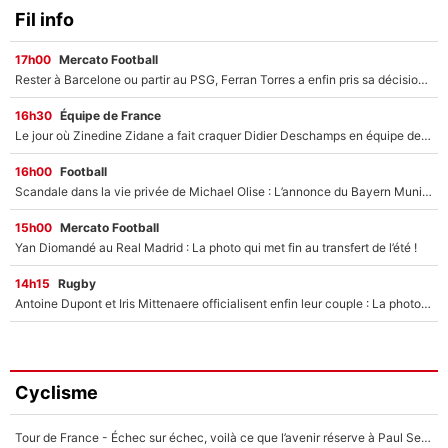
Fil info
17h00
Mercato Football
Rester à Barcelone ou partir au PSG, Ferran Torres a enfin pris sa décision : La course contre la montre est lancée !
16h30
Équipe de France
Le jour où Zinedine Zidane a fait craquer Didier Deschamps en équipe de France : «Je m’en suis voulu», l’ancien sélectionneur a regretté son geste !
16h00
Football
Scandale dans la vie privée de Michael Olise : L’annonce du Bayern Munich sur son enfant caché
15h00
Mercato Football
Yan Diomandé au Real Madrid : La photo qui met fin au transfert de l’été !
14h15
Rugby
Antoine Dupont et Iris Mittenaere officialisent enfin leur couple : La photo qui enflamme les réseaux sociaux
Cyclisme
Tour de France - Échec sur échec, voilà ce que l’avenir réserve à Paul Seixas : «Tant qu’il y aura un Pogacar comme celui-là...»