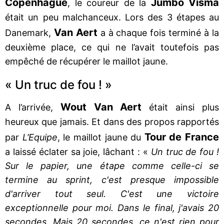
Copenhague
Jumbo Visma
, le coureur de la
était un peu malchanceux. Lors des 3 étapes au
Van Aert
Danemark,
a à chaque fois terminé à la
deuxième place, ce qui ne l’avait toutefois pas
empêché de récupérer le maillot jaune.
« Un truc de fou ! »
Wout Van Aert
A l’arrivée,
était ainsi plus
heureux que jamais. Et dans des propos rapportés
Tour de France
par
L’Equipe
, le maillot jaune du
a laissé éclater sa joie, lâchant : «
Un truc de fou !
Sur le papier, une étape comme celle-ci se
termine au sprint, c'est presque impossible
d'arriver tout seul. C'est une victoire
exceptionnelle pour moi. Dans le final, j'avais 20
secondes. Mais 20 secondes, ce n'est rien pour