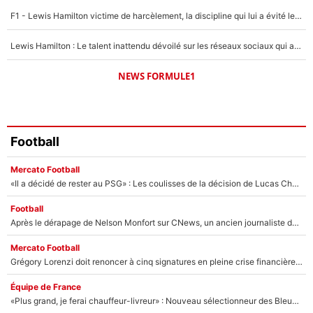
F1 - Lewis Hamilton victime de harcèlement, la discipline qui lui a évité le pire : «J'aurais probablement mal tourné»
Lewis Hamilton : Le talent inattendu dévoilé sur les réseaux sociaux qui a impressionné Kim Kardashian pendant leurs vacances en amoureux !
NEWS FORMULE1
Football
Mercato Football
«Il a décidé de rester au PSG» : Les coulisses de la décision de Lucas Chevalier pour son transfert
Football
Après le dérapage de Nelson Monfort sur CNews, un ancien journaliste de France Télévisions relance la polémique sur les incendies en Gironde
Mercato Football
Grégory Lorenzi doit renoncer à cinq signatures en pleine crise financière : L’IA propose sept noms à l’OM pour un mercato réussi... à seulement 5M€ !
Équipe de France
«Plus grand, je ferai chauffeur-livreur» : Nouveau sélectionneur des Bleus, Zinédine Zidane s’était imaginé un avenir très différent lorsqu'il était enfant