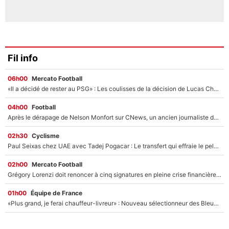
Fil info
06h00
Mercato Football
«Il a décidé de rester au PSG» : Les coulisses de la décision de Lucas Chevalier pour son transfert
04h00
Football
Après le dérapage de Nelson Monfort sur CNews, un ancien journaliste de France Télévisions relance la polémique sur les incendies en Gironde
02h30
Cyclisme
Paul Seixas chez UAE avec Tadej Pogacar : Le transfert qui effraie le peloton, «c’est la pire des choses qui puisse arriver»
02h00
Mercato Football
Grégory Lorenzi doit renoncer à cinq signatures en pleine crise financière : L’IA propose sept noms à l’OM pour un mercato réussi... à seulement 5M€ !
01h00
Équipe de France
«Plus grand, je ferai chauffeur-livreur» : Nouveau sélectionneur des Bleus, Zinédine Zidane s’était imaginé un avenir très différent lorsqu'il était enfant