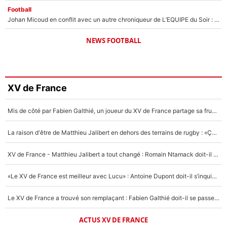
Football
Johan Micoud en conflit avec un autre chroniqueur de L’EQUIPE du Soir : «Pendant un moment, je ne les ai pas remis ensemble dans l'émission»
NEWS FOOTBALL
XV de France
Mis de côté par Fabien Galthié, un joueur du XV de France partage sa frustration : «ils ne me l’ont pas dit tout de suite»
La raison d'être de Matthieu Jalibert en dehors des terrains de rugby : «Ça m'atteint autant que si tu touches à un membre de ma famille»
XV de France - Matthieu Jalibert a tout changé : Romain Ntamack doit-il s’inquiéter pour sa place à un an de la Coupe du monde ?
«Le XV de France est meilleur avec Lucu» : Antoine Dupont doit-il s’inquiéter pour sa place ?
Le XV de France a trouvé son remplaçant : Fabien Galthié doit-il se passer d'Antoine Dupont ?
ACTUS XV DE FRANCE