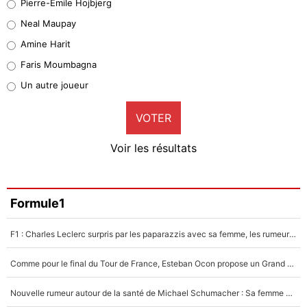
Pierre-Emile Hojbjerg
4%
Neal Maupay
Quinten Timber
Amine Harit
1%
Faris Moumbagna
Pierre-Emile Hojbjerg
Un autre joueur
9%
VOTER
Neal Maupay
4%
Voir les résultats
Amine Harit
3%
Faris Moumbagna
Formule1
4%
F1 : Charles Leclerc surpris par les paparazzis avec sa femme, les rumeurs étaient vraies !
Un autre joueur
5%
Comme pour le final du Tour de France, Esteban Ocon propose un Grand Prix de Formule 1 à Paris : «Autour de l’Arc de Triomphe, ce serait génial» !
1462 personnes ont participé aux votes.
Nouvelle rumeur autour de la santé de Michael Schumacher : Sa femme Corinna sort du silence