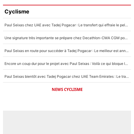
Cyclisme
Paul Seixas chez UAE avec Tadej Pogacar : Le transfert qui effraie le peloton, «c’est la pire des choses qui puisse arriver»
Une signature très importante se prépare chez Decathlon-CMA CGM pour aider Paul Seixas à gagner le Tour de France 2027
Paul Seixas en route pour succéder à Tadej Pogacar : Le meilleur est annoncé pour l’avenir de la pépite française
Encore un coup dur pour le projet avec Paul Seixas : Voilà ce qui bloque le transfert d’un coureur chez Decathlon-CMA CGM
Paul Seixas bientôt avec Tadej Pogacar chez UAE Team Emirates : Le transfert surprise qui se prépare après le Tour de France 2026 !
NEWS CYCLISME