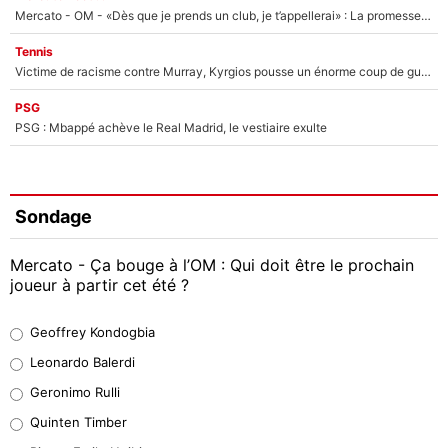
Mercato - OM - «Dès que je prends un club, je t’appellerai» : La promesse de Marcelino au moment de claquer la porte
Tennis
Victime de racisme contre Murray, Kyrgios pousse un énorme coup de gueule !
PSG
PSG : Mbappé achève le Real Madrid, le vestiaire exulte
Sondage
Mercato - Ça bouge à l’OM : Qui doit être le prochain
joueur à partir cet été ?
Geoffrey Kondogbia
Geoffrey Kondogbia
38%
Leonardo Balerdi
Leonardo Balerdi
Geronimo Rulli
32%
Quinten Timber
Geronimo Rulli