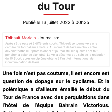
du Tour
Publié le 13 juillet 2022 à 00h35
Thibault Morlain
-
Journaliste
Après s’être essayé à différents sports, Thibault se tourne vers une
carrière de footballeur amateur. Au moment de faire un choix entre
devenir footballeur professionnel et journaliste, les qualités ont fait
pencher la balance d’un côté. Le voilà désormais au sein de la rédaction
du 10 Sport, après un diplôme obtenu à l’Institut International de
Communication de Paris.
Une fois n’est pas coutume, il est encore est
question de dopage sur le cyclisme. Et la
polémique a d’ailleurs émaillé le début du
Tour de France avec des perquisitions dans
l’hôtel de l’équipe Bahrain Victorious.