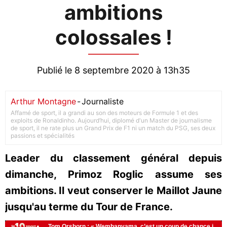
ambitions
colossales !
Publié le 8 septembre 2020 à 13h35
Arthur Montagne
-
Journaliste
Affamé de sport, il a grandi au son des moteurs de Formule 1 et des
exploits de Ronaldinho. Aujourd’hui, diplomé d'un Master de journalisme
de sport, il ne rate plus un Grand Prix de F1 ni un match du PSG, ses deux
passions et spécialités
Leader du classement général depuis
dimanche, Primoz Roglic assume ses
ambitions. Il veut conserver le Maillot Jaune
jusqu'au terme du Tour de France.