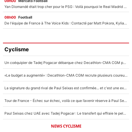
09h00
Mercato Football
Yan Diomandé était trop cher pour le PSG : Voilà pourquoi le Real Madrid a accepté de payer la somme record de 140M€ pour boucler son transfert !
08h00
Football
De l'équipe de France à The Voice Kids : Contacté par Matt Pokora, Kylian Mbappé a accepté de jouer un rôle inédit sur TF1 !
Cyclisme
Un coéquipier de Tadej Pogacar débarque chez Decathlon-CMA CGM pour épauler Paul Seixas : «Mes meilleures années sont à venir»
«Le budget a augmenté» : Decathlon-CMA CGM recrute plusieurs coureurs pour offrir à Paul Seixas une équipe pour gagner le Tour de France 2027
La signature du grand rival de Paul Seixas est confirmée... et c'est une excellente nouvelle pour l'équipe Decathlon-CMA CGM !
Tour de France - Échec sur échec, voilà ce que l’avenir réserve à Paul Seixas : «Tant qu’il y aura un Pogacar comme celui-là...»
Paul Seixas chez UAE avec Tadej Pogacar : Le transfert qui effraie le peloton, «c’est la pire des choses qui puisse arriver»
NEWS CYCLISME