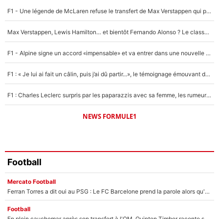
F1 - Une légende de McLaren refuse le transfert de Max Verstappen qui pourrait «faire des vagues» et plomber l'ambiance dans l'équipe
Un autre joueur
5%
Max Verstappen, Lewis Hamilton… et bientôt Fernando Alonso ? Le classement des pilotes les mieux payés en Formule 1 risque de changer !
1672 personnes ont participé aux votes.
F1 - Alpine signe un accord «impensable» et va entrer dans une nouvelle dimension : Grande nouvelle pour Pierre Gasly !
F1 : « Je lui ai fait un câlin, puis j’ai dû partir...», le témoignage émouvant de Max Verstappen sur sa fille
F1 : Charles Leclerc surpris par les paparazzis avec sa femme, les rumeurs étaient vraies !
NEWS FORMULE1
Football
Mercato Football
Ferran Torres a dit oui au PSG : Le FC Barcelone prend la parole alors qu'un transfert de l'attaquant espagnol prend forme
Football
En plein cauchemar après son transfert à l'OM, Quinten Timber raconte ses doutes après sa signature à Marseille