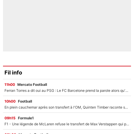
Fil info
11h00
Mercato Football
Ferran Torres a dit oui au PSG : Le FC Barcelone prend la parole alors qu'un transfert de l'attaquant espagnol prend forme
10h00
Football
En plein cauchemar après son transfert à l'OM, Quinten Timber raconte ses doutes après sa signature à Marseille
09h15
Formule1
F1 - Une légende de McLaren refuse le transfert de Max Verstappen qui pourrait «faire des vagues» et plomber l'ambiance dans l'équipe