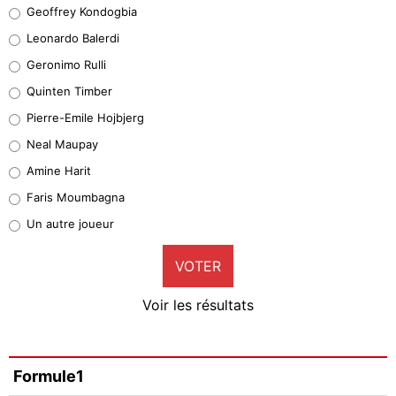
Geoffrey Kondogbia
Geoffrey Kondogbia
38%
Leonardo Balerdi
Leonardo Balerdi
Geronimo Rulli
32%
Quinten Timber
Geronimo Rulli
Pierre-Emile Hojbjerg
5%
Neal Maupay
Quinten Timber
Amine Harit
1%
Faris Moumbagna
Pierre-Emile Hojbjerg
Un autre joueur
9%
VOTER
Neal Maupay
4%
Voir les résultats
Amine Harit
3%
Faris Moumbagna
Formule1
4%