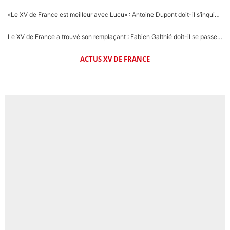
«Le XV de France est meilleur avec Lucu» : Antoine Dupont doit-il s’inquiéter pour sa place ?
Le XV de France a trouvé son remplaçant : Fabien Galthié doit-il se passer d'Antoine Dupont ?
ACTUS XV DE FRANCE