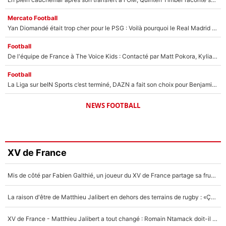
Mercato Football
Yan Diomandé était trop cher pour le PSG : Voilà pourquoi le Real Madrid a accepté de payer la somme record de 140M€ pour boucler son transfert !
Football
De l'équipe de France à The Voice Kids : Contacté par Matt Pokora, Kylian Mbappé a accepté de jouer un rôle inédit sur TF1 !
Football
La Liga sur beIN Sports c’est terminé, DAZN a fait son choix pour Benjamin Da Silva et Omar Da Fonseca !
NEWS FOOTBALL
XV de France
Mis de côté par Fabien Galthié, un joueur du XV de France partage sa frustration : «ils ne me l’ont pas dit tout de suite»
La raison d'être de Matthieu Jalibert en dehors des terrains de rugby : «Ça m'atteint autant que si tu touches à un membre de ma famille»
XV de France - Matthieu Jalibert a tout changé : Romain Ntamack doit-il s’inquiéter pour sa place à un an de la Coupe du monde ?