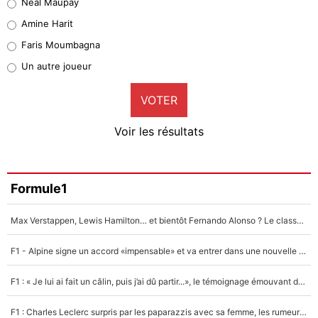
Neal Maupay
Quinten Timber
Amine Harit
1%
Faris Moumbagna
Pierre-Emile Hojbjerg
Un autre joueur
9%
VOTER
Neal Maupay
4%
Voir les résultats
Amine Harit
3%
Faris Moumbagna
Formule1
4%
Max Verstappen, Lewis Hamilton… et bientôt Fernando Alonso ? Le classement des pilotes les mieux payés en Formule 1 risque de changer !
Un autre joueur
5%
F1 - Alpine signe un accord «impensable» et va entrer dans une nouvelle dimension : Grande nouvelle pour Pierre Gasly !
1624 personnes ont participé aux votes.
F1 : « Je lui ai fait un câlin, puis j’ai dû partir...», le témoignage émouvant de Max Verstappen sur sa fille
F1 : Charles Leclerc surpris par les paparazzis avec sa femme, les rumeurs étaient vraies !