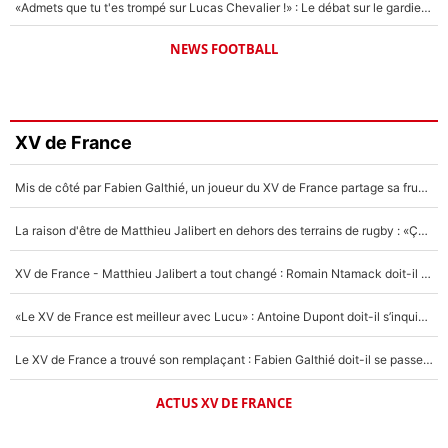
«Admets que tu t'es trompé sur Lucas Chevalier !» : Le débat sur le gardien du PSG vire au clash à l'After Foot
NEWS FOOTBALL
XV de France
Mis de côté par Fabien Galthié, un joueur du XV de France partage sa frustration : «ils ne me l’ont pas dit tout de suite»
La raison d'être de Matthieu Jalibert en dehors des terrains de rugby : «Ça m'atteint autant que si tu touches à un membre de ma famille»
XV de France - Matthieu Jalibert a tout changé : Romain Ntamack doit-il s’inquiéter pour sa place à un an de la Coupe du monde ?
«Le XV de France est meilleur avec Lucu» : Antoine Dupont doit-il s’inquiéter pour sa place ?
Le XV de France a trouvé son remplaçant : Fabien Galthié doit-il se passer d'Antoine Dupont ?
ACTUS XV DE FRANCE