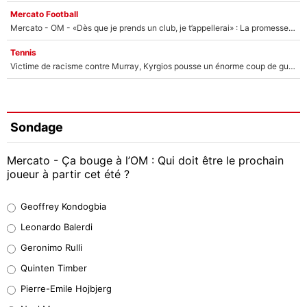
Mercato Football
Mercato - OM - «Dès que je prends un club, je t’appellerai» : La promesse de Marcelino au moment de claquer la porte
Tennis
Victime de racisme contre Murray, Kyrgios pousse un énorme coup de gueule !
Sondage
Mercato - Ça bouge à l’OM : Qui doit être le prochain
joueur à partir cet été ?
Geoffrey Kondogbia
Geoffrey Kondogbia
38%
Leonardo Balerdi
Leonardo Balerdi
Geronimo Rulli
32%
Quinten Timber
Geronimo Rulli
Pierre-Emile Hojbjerg
5%