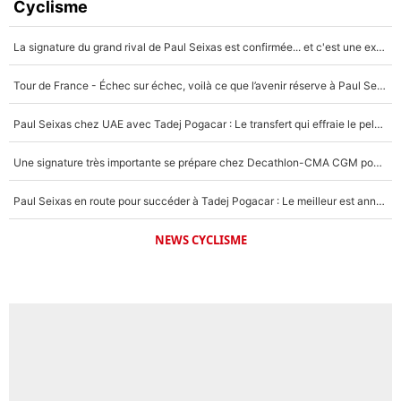
Cyclisme
La signature du grand rival de Paul Seixas est confirmée... et c'est une excellente nouvelle pour l'équipe Decathlon-CMA CGM !
Tour de France - Échec sur échec, voilà ce que l’avenir réserve à Paul Seixas : «Tant qu’il y aura un Pogacar comme celui-là...»
Paul Seixas chez UAE avec Tadej Pogacar : Le transfert qui effraie le peloton, «c’est la pire des choses qui puisse arriver»
Une signature très importante se prépare chez Decathlon-CMA CGM pour aider Paul Seixas à gagner le Tour de France 2027
Paul Seixas en route pour succéder à Tadej Pogacar : Le meilleur est annoncé pour l’avenir de la pépite française
NEWS CYCLISME