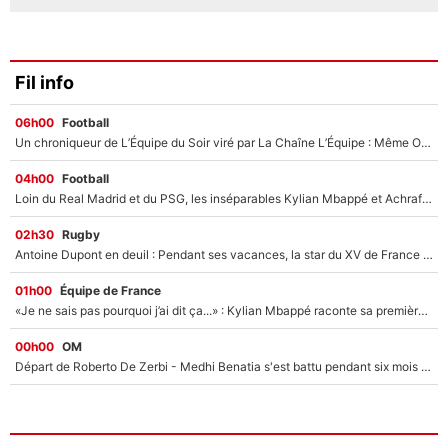
Fil info
06h00
Football
Un chroniqueur de L’Équipe du Soir viré par La Chaîne L’Équipe : Même Olivier Ménard n’avait pas pu empêcher son départ, «je l’ai appris sur Twitter, je l’ai vécu assez mal»
04h00
Football
Loin du Real Madrid et du PSG, les inséparables Kylian Mbappé et Achraf Hakimi changent d'équipe le temps d'une journée !
02h30
Rugby
Antoine Dupont en deuil : Pendant ses vacances, la star du XV de France a perdu sa grand-mère
01h00
Équipe de France
«Je ne sais pas pourquoi j’ai dit ça...» : Kylian Mbappé raconte sa première rencontre avec Zinédine Zidane (et c’est très drôle)
00h00
OM
Départ de Roberto De Zerbi - Medhi Benatia s'est battu pendant six mois pour le retenir à l'OM, le PSG a été le naufrage de trop : «Je pars avec toi»