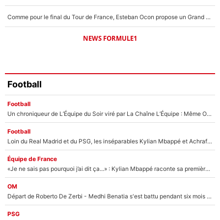
Comme pour le final du Tour de France, Esteban Ocon propose un Grand Prix de Formule 1 à Paris : «Autour de l’Arc de Triomphe, ce serait génial» !
NEWS FORMULE1
Football
Football
Un chroniqueur de L’Équipe du Soir viré par La Chaîne L’Équipe : Même Olivier Ménard n’avait pas pu empêcher son départ, «je l’ai appris sur Twitter, je l’ai vécu assez mal»
Football
Loin du Real Madrid et du PSG, les inséparables Kylian Mbappé et Achraf Hakimi changent d'équipe le temps d'une journée !
Équipe de France
«Je ne sais pas pourquoi j’ai dit ça...» : Kylian Mbappé raconte sa première rencontre avec Zinédine Zidane (et c’est très drôle)
OM
Départ de Roberto De Zerbi - Medhi Benatia s'est battu pendant six mois pour le retenir à l'OM, le PSG a été le naufrage de trop : «Je pars avec toi»
PSG