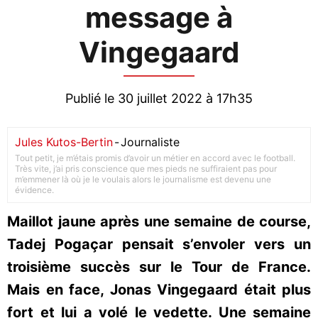
message à
Vingegaard
Publié le 30 juillet 2022 à 17h35
Jules Kutos-Bertin
-
Journaliste
Tout petit, je m’étais promis d’avoir un métier en accord avec le football.
Très vite, j’ai pris conscience que mes pieds ne suffiraient pas pour
m’emmener là où je le voulais alors le journalisme est devenu une
évidence.
Maillot jaune après une semaine de course,
Tadej Pogaçar pensait s’envoler vers un
troisième succès sur le Tour de France.
Mais en face, Jonas Vingegaard était plus
fort et lui a volé le vedette. Une semaine