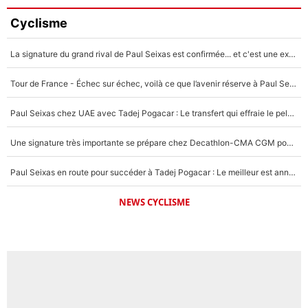
Cyclisme
La signature du grand rival de Paul Seixas est confirmée... et c'est une excellente nouvelle pour l'équipe Decathlon-CMA CGM !
Tour de France - Échec sur échec, voilà ce que l’avenir réserve à Paul Seixas : «Tant qu’il y aura un Pogacar comme celui-là...»
Paul Seixas chez UAE avec Tadej Pogacar : Le transfert qui effraie le peloton, «c’est la pire des choses qui puisse arriver»
Une signature très importante se prépare chez Decathlon-CMA CGM pour aider Paul Seixas à gagner le Tour de France 2027
Paul Seixas en route pour succéder à Tadej Pogacar : Le meilleur est annoncé pour l’avenir de la pépite française
NEWS CYCLISME