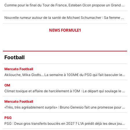
Comme pour le final du Tour de France, Esteban Ocon propose un Grand Prix de Formule 1 à Paris : «Autour de l’Arc de Triomphe, ce serait génial» !
Nouvelle rumeur autour de la santé de Michael Schumacher : Sa femme Corinna sort du silence
NEWS FORMULE1
Football
Mercato Football
Akliouche, Mika Godts... La semaine à 100M€ du PSG qui fait basculer le mercato du PSG !
OM
Climat toxique et affaire de harcèlement à l’OM : Le départ qui soulage le vestiaire de Bruno Genesio
Mercato Football
«Très, très agréablement surpris» : Bruno Genesio fait une promesse pour la suite du mercato de l’OM et rassure les supporters
PSG
PSG : Deux gros transferts bouclés en 2027 ? L'IA prédit déjà les deux joueurs qui pourraient rejoindre Luis Enrique !