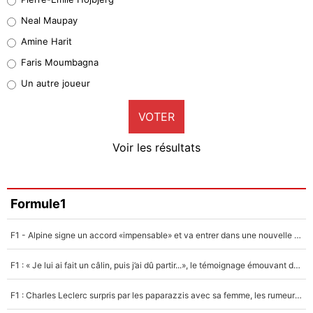
5%
Neal Maupay
Quinten Timber
Amine Harit
1%
Faris Moumbagna
Pierre-Emile Hojbjerg
Un autre joueur
9%
VOTER
Neal Maupay
4%
Voir les résultats
Amine Harit
3%
Faris Moumbagna
Formule1
4%
F1 - Alpine signe un accord «impensable» et va entrer dans une nouvelle dimension : Grande nouvelle pour Pierre Gasly !
Un autre joueur
5%
F1 : « Je lui ai fait un câlin, puis j’ai dû partir...», le témoignage émouvant de Max Verstappen sur sa fille
1598 personnes ont participé aux votes.
F1 : Charles Leclerc surpris par les paparazzis avec sa femme, les rumeurs étaient vraies !