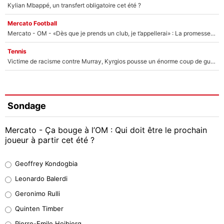
Kylian Mbappé, un transfert obligatoire cet été ?
Mercato Football
Mercato - OM - «Dès que je prends un club, je t’appellerai» : La promesse de Marcelino au moment de claquer la porte
Tennis
Victime de racisme contre Murray, Kyrgios pousse un énorme coup de gueule !
Sondage
Mercato - Ça bouge à l’OM : Qui doit être le prochain
joueur à partir cet été ?
Geoffrey Kondogbia
Geoffrey Kondogbia
38%
Leonardo Balerdi
Leonardo Balerdi
Geronimo Rulli
32%
Quinten Timber
Geronimo Rulli
Pierre-Emile Hojbjerg