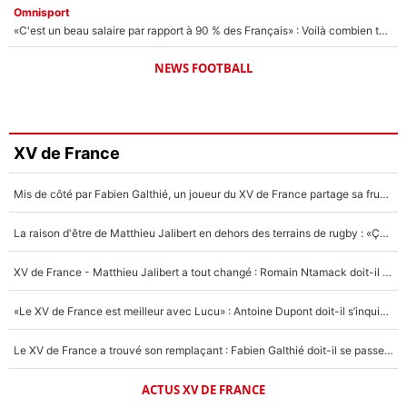
Omnisport
«C'est un beau salaire par rapport à 90 % des Français» : Voilà combien touchait Nelson Monfort sur France Télévisions avant de rejoindre CNews
NEWS FOOTBALL
XV de France
Mis de côté par Fabien Galthié, un joueur du XV de France partage sa frustration : «ils ne me l’ont pas dit tout de suite»
La raison d'être de Matthieu Jalibert en dehors des terrains de rugby : «Ça m'atteint autant que si tu touches à un membre de ma famille»
XV de France - Matthieu Jalibert a tout changé : Romain Ntamack doit-il s’inquiéter pour sa place à un an de la Coupe du monde ?
«Le XV de France est meilleur avec Lucu» : Antoine Dupont doit-il s’inquiéter pour sa place ?
Le XV de France a trouvé son remplaçant : Fabien Galthié doit-il se passer d'Antoine Dupont ?
ACTUS XV DE FRANCE