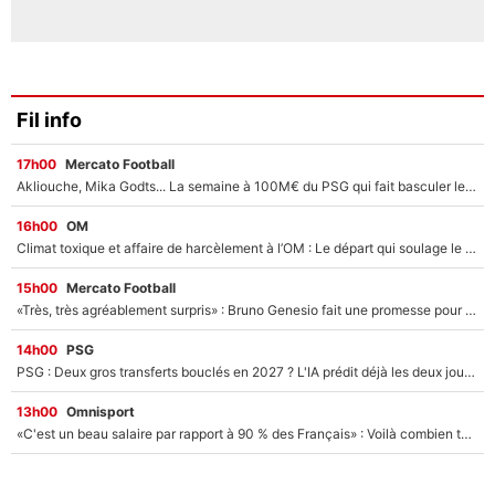
Fil info
17h00
Mercato Football
Akliouche, Mika Godts... La semaine à 100M€ du PSG qui fait basculer le mercato du PSG !
16h00
OM
Climat toxique et affaire de harcèlement à l’OM : Le départ qui soulage le vestiaire de Bruno Genesio
15h00
Mercato Football
«Très, très agréablement surpris» : Bruno Genesio fait une promesse pour la suite du mercato de l’OM et rassure les supporters
14h00
PSG
PSG : Deux gros transferts bouclés en 2027 ? L'IA prédit déjà les deux joueurs qui pourraient rejoindre Luis Enrique !
13h00
Omnisport
«C'est un beau salaire par rapport à 90 % des Français» : Voilà combien touchait Nelson Monfort sur France Télévisions avant de rejoindre CNews